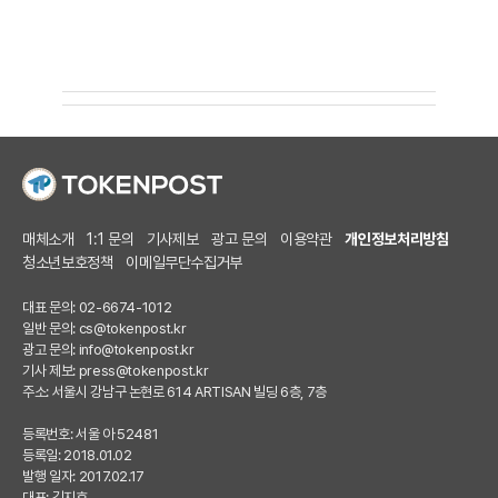
매체소개
1:1 문의
기사제보
광고 문의
이용약관
개인정보처리방침
청소년보호정책
이메일무단수집거부
대표 문의: 02-6674-1012
일반 문의:
cs@tokenpost.kr
광고 문의:
info@tokenpost.kr
기사 제보:
press@tokenpost.kr
주소: 서울시 강남구 논현로 614 ARTISAN 빌딩 6층, 7층
등록번호: 서울 아 52481
등록일: 2018.01.02
발행 일자: 2017.02.17
대표: 김지호