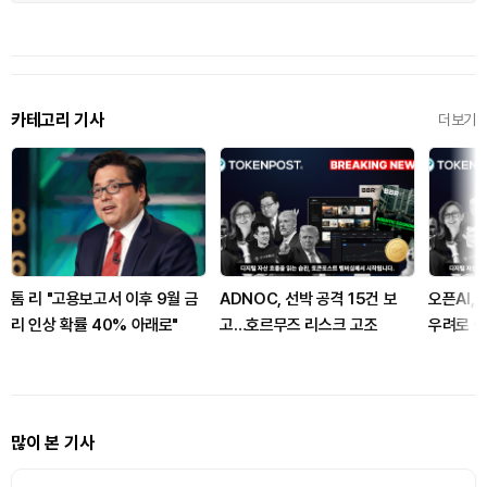
카테고리 기사
더보기
톰 리 "고용보고서 이후 9월 금
ADNOC, 선박 공격 15건 보
오픈AI,
리 인상 확률 40% 아래로"
고…호르무즈 리스크 고조
우려로 출
많이 본 기사