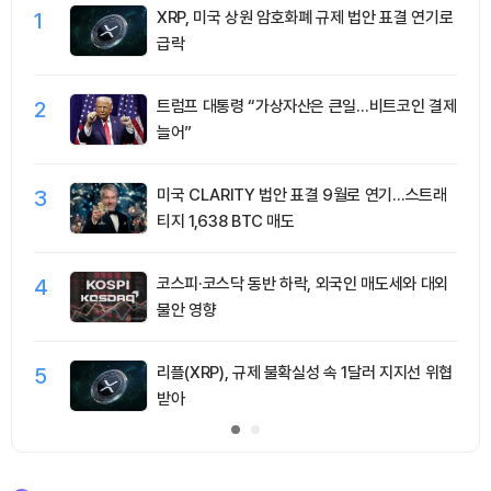
1
XRP, 미국 상원 암호화폐 규제 법안 표결 연기로
급락
2
트럼프 대통령 “가상자산은 큰일…비트코인 결제
늘어”
3
미국 CLARITY 법안 표결 9월로 연기…스트래
티지 1,638 BTC 매도
4
코스피·코스닥 동반 하락, 외국인 매도세와 대외
불안 영향
5
리플(XRP), 규제 불확실성 속 1달러 지지선 위협
받아