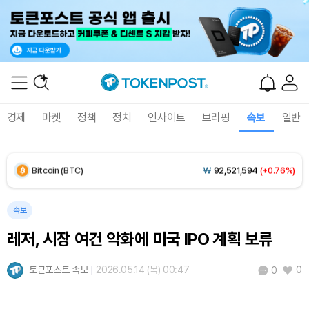
Solana (SOL)
₩
105,258
(+1.36%)
TRON (TRX)
₩
466.0
(+0.05%)
Hyperliquid (HYPE)
₩
77,498
(-3.22%)
경제
마켓
정책
정치
인사이트
브리핑
속보
일반
Dogecoin (DOGE)
₩
99.33
(+1.33%)
Bitcoin (BTC)
₩
92,521,594
(+0.76%)
속보
레저, 시장 여건 악화에 미국 IPO 계획 보류
토큰포스트 속보
2026.05.14 (목) 00:47
0
0