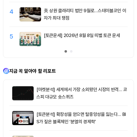
4
美 상원 클래리티 법안 9월로…스테이블코인 이
자가 최대 쟁점
5
[토큰운세] 2026년 8월 8일 띠별 토큰 운세
지금 꼭 알아야 할 리포트
[마켓분석] 세계에서 가장 소외됐던 시장의 반격… 코
스피 대규모 숏스퀴즈
[토큰분석] 확장성을 얻으면 탈중앙성을 잃는다… BI
S가 짚은 블록체인 ‘분열의 경제학’