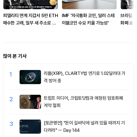
피델리티 연계 지갑서 5만 ETH
IMF '자국통화 코인, 달러 스테
브라질, 
매수한 고래, 일부 새 주소로 이
이블코인 수요 키울 가능성'
화폐 송금
동
많이 본 기사
1
리플(XRP), CLARITY법 연기로 1.02달러대 가
격 방어 중
2
트럼프 미디어, 크립토닷컴과 예정된 암호화폐
계약 철회
3
[토큰명언] "돈이 길바닥에 널려 있을 때까지 기
다려라" ㅡ Day 144