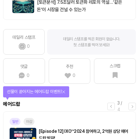
[토큰분석] 7.5조달러 토큰화 레포의 역설…‘같은
돈’이 시장을 건널 수 있는가
데일리 스탬프
데일리 스탬프를 찍은 회원이 없습니다.
첫 스탬프를 찍어 보세요!
0
스크랩
댓글
추천
0
0
선물이 쏟아지는 에어드랍 이벤트!
3
/
에어드랍
4
일반
마감
[Episode 12] IXO™2024 참여하고, 2억원 상당 에어
드랍 받자!