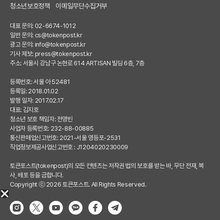
청소년보호정책
이메일무단수집거부
대표 문의: 02-6674-1012
일반 문의:
cs@tokenpost.kr
광고 문의:
info@tokenpost.kr
기사 제보:
press@tokenpost.kr
주소: 서울시 강남구 논현로 614 ARTISAN 빌딩 6층, 7층
등록번호: 서울 아 52481
등록일: 2018.01.02
발행 일자: 2017.02.17
대표: 김지호
청소년 보호 책임자: 전영빈
사업자 등록번호: 232-88-00885
통신판매업신고번호: 2021-서울 영등포-2531
직업정보제공사업신고번호 : J1204020230009
토큰포스트(tokenpost)의 모든 컨텐츠는 저작권 법의 보호를 받는 바, 무단 전재, 복
사, 배포 등을 금합니다.
Copyright ⓒ 2026 토큰포스트. All Rights Reserved.