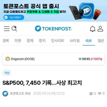
XRP (XRP)
₩
1,455
(+0.62%)
Solana (SOL)
₩
105,163
(+2.46%)
TRON (TRX)
₩
460.7
(+0.14%)
경제
마켓
정책
정치
인사이트
브리핑
속보
일반
Hyperliquid (HYPE)
₩
76,444
(-2.44%)
Dogecoin (DOGE)
₩
98.93
(+1.50%)
Bitcoin (BTC)
₩
91,404,520
(+0.91%)
속보
S&P500, 7,450 기록…사상 최고치
토큰포스트 속보
2026.05.14 (목) 02:13
0
0