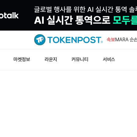
윈터뮤트 미
욕증시 시
속보
MARA 순
AI 인프라 
Circle 임
마켓정보
라운지
커뮤니티
서비스
스테이블코인
에어비앤비 
분기 전망 
10~15달러
만에 50개
윈터뮤트 미
욕증시 시
MARA 순
AI 인프라 