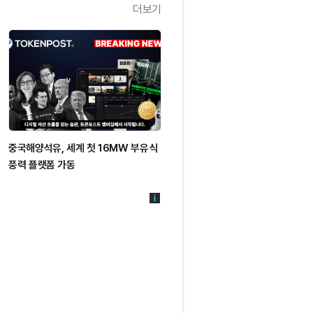
더보기
중국해양석유, 세계 첫 16MW 부유식
풍력 플랫폼 가동