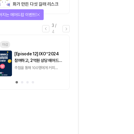
화가 만든 다섯 갈래 리스크
아지는 에어드랍 이벤트!
3
/
4
마감
이더리움(ETH)
일반
마감
[Episode 12] IXO™2024
[Episode 11] 
참여하고, 2억원 상당 에어드랍
(CoinEasy) 에
받자!
추첨을 통해 100명에게 커피
추첨을 통해 50명에게
기프티콘 에어드랍
USDT 지급