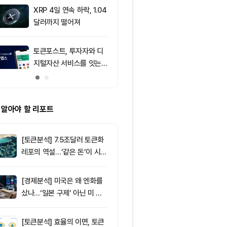
처는 ‘규모·유
XRP 4일 연속 하락, 1.04
9
암호화폐 시장,
달러까지 떨어져
동안 레버리지 
6295만달러 
토큰포스트, 투자자와 디
10
블랙록 비트코인
지털자산 서비스를 잇는
번 주 매일 매
‘토큰앱스’ 출시
억7800만달
 알아야 할 리포트
[토큰분석] 7.5조달러 토큰화
레포의 역설…‘같은 돈’이 시장
을 건널 수 있는가
[경제분석] 미국은 왜 엔화를
샀나…‘일본 구제’ 아닌 미 국
채·아시아 통화 방어전
[토큰분석] 효율의 이면, 토큰