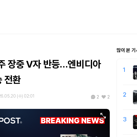
많이 본 기
주 장중 V자 반등…엔비디아
1
승 전환
2
6.05.20 (수) 02:01
2
2
3