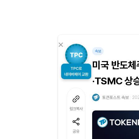
속보
미국 반도체
TPC로
네이버페이 교환
·TSMC 상
토큰포스트 속보
202
링크복사
공유