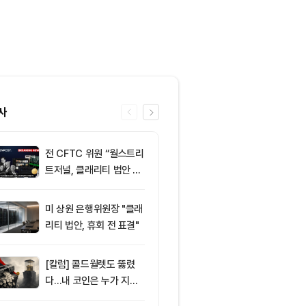
사
전 CFTC 위원 “월스트리
6
미 반도체주 약
트저널, 클래리티 법안 오
매도 전환...코
독”
급락
미 상원 은행위원장 "클래
7
“규제도 금리
리티 법안, 휴회 전 표결"
데”…비트코인, 
0달러선 지켰
드, 고래 매수
[칼럼] 콜드월렛도 뚫렸
8
비트코인 따라
다…내 코인은 누가 지키
립토 주식…카
나
치, 코인베이스