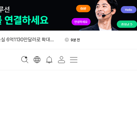
국법인, 브로커딜러 등록…뉴
20분 전
장조성 노린다
손실 6억1130만달러로 확대…
9분 전
전환 계속
원 "MiCA로 EU 이용자, 주요
10분 전
 대부분 접근 어려워"
주가 9% 상승…2분기 실적·3
14분 전
예상 웃돌았다
에 BTC 사들인 고래, 10개월
18분 전
 옮겼다
국법인, 브로커딜러 등록…뉴
20분 전
장조성 노린다
손실 6억1130만달러로 확대…
9분 전
전환 계속