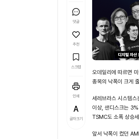
댓글
추천
스크랩
오데일리에 따르면 미
종목의 낙폭이 크게 
인쇄
세레브라스 시스템스는
이상, 샌디스크는 3%
TSMC도 소폭 상승세
글자크기
앞서 낙폭이 컸던 AM