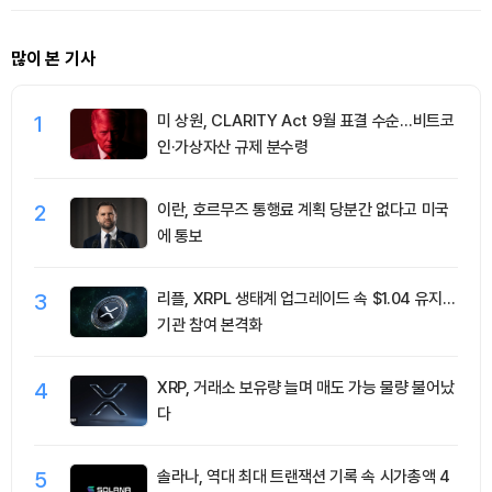
많이 본 기사
1
미 상원, CLARITY Act 9월 표결 수순…비트코
인·가상자산 규제 분수령
2
이란, 호르무즈 통행료 계획 당분간 없다고 미국
에 통보
3
리플, XRPL 생태계 업그레이드 속 $1.04 유지…
기관 참여 본격화
4
XRP, 거래소 보유량 늘며 매도 가능 물량 불어났
다
5
솔라나, 역대 최대 트랜잭션 기록 속 시가총액 4