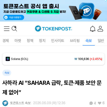
Tether USDt (USDT)
₩
1,407
(-0.04%)
BNB (BNB)
₩
845,735
(+1.53%)
USDC (USDC)
₩
1,408
(-0.02%)
경제
마켓
정책
정치
인사이트
브리핑
속보
일반
XRP (XRP)
₩
1,456
(+0.19%)
Solana (SOL)
₩
106,636
(+2.45%)
TRON (TRX)
₩
463.9
(+0.57%)
속보
사하라 AI “SAHARA 급락, 토큰·제품 보안 문
Hyperliquid (HYPE)
₩
77,149
(+1.00%)
제 없어”
Dogecoin (DOGE)
₩
98.33
(-0.13%)
토큰포스트 속보
2026.06.09 (화) 12:36
6
4
Bitcoin (BTC)
₩
91,082,794
(-0.36%)