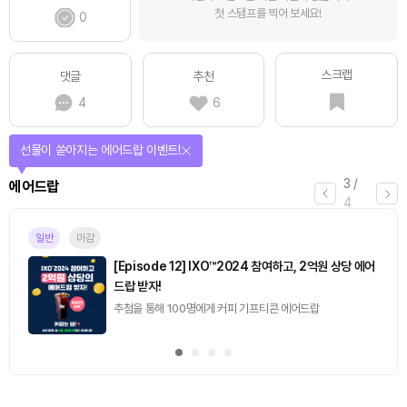
첫 스탬프를 찍어 보세요!
0
스크랩
댓글
추천
4
6
선물이 쏟아지는 에어드랍 이벤트!
3
/
에어드랍
4
일반
마감
[Episode 12] IXO™2024 참여하고, 2억원 상당 에어
드랍 받자!
추첨을 통해 100명에게 커피 기프티콘 에어드랍