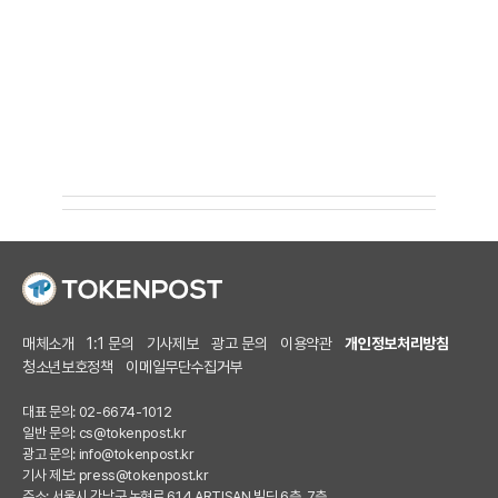
매체소개
1:1 문의
기사제보
광고 문의
이용약관
개인정보처리방침
청소년보호정책
이메일무단수집거부
대표 문의: 02-6674-1012
일반 문의:
cs@tokenpost.kr
광고 문의:
info@tokenpost.kr
기사 제보:
press@tokenpost.kr
주소: 서울시 강남구 논현로 614 ARTISAN 빌딩 6층, 7층