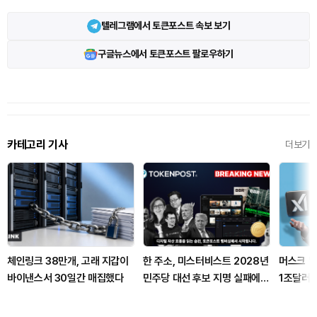
텔레그램에서 토큰포스트 속보 보기
구글뉴스에서 토큰포스트 팔로우하기
카테고리 기사
더보기
체인링크 38만개, 고래 지갑이
한 주소, 미스터비스트 2028년
머스크 "
바이낸스서 30일간 매집했다
민주당 대선 후보 지명 실패에
1조달러 
17만 달러 베팅