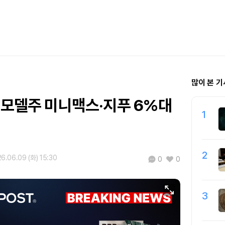
많이 본 기
형모델주 미니맥스·지푸 6%대
1
2
6.06.09 (화) 15:30
0
0
3