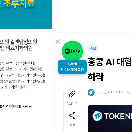
속보
홍콩 AI 대
TPC로
네이버페이 교환
하락
토큰포스트 속보
202
링크복사
공유