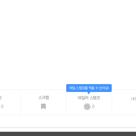
매일 스탬프를 찍을 수 있어요!
스크랩
천
데일리 스탬프
데
0
0