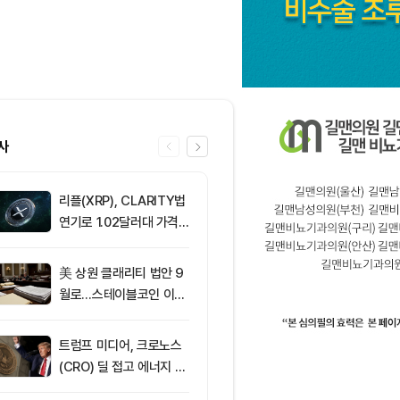
사
리플(XRP), CLARITY법
6
서클 7% 급등
연기로 1.02달러대 가격
와 Arc 메인넷
방어 중
에 투자자 집중
美 상원 클래리티 법안 9
7
솔라나, 무기한
월로…스테이블코인 이자
제약정 5억 달
가 최대 쟁점
며 네트워크 
효과 본격화
트럼프 미디어, 크로노스
8
IREN, AI 인
(CRO) 딜 접고 에너지 합
격화로 주가 8
병에 집중