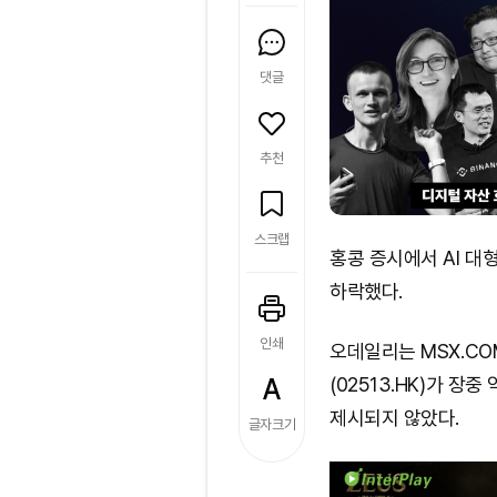
댓글
추천
스크랩
홍콩 증시에서 AI 대
하락했다.
인쇄
오데일리는 MSX.CO
(02513.HK)가 장
제시되지 않았다.
글자크기