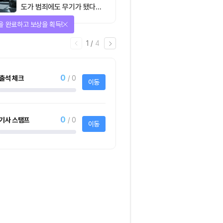
도가 범죄에도 무기가 됐다…
FATF가 경고한 4대 위협
다양한 상품에 응모하자!
2
/
어
4
1명
사토시노트™ Lite
크리스피크림도넛 
하프더즌
사토시노트™ Lite
크리스피크림도넛 어
하프더즌