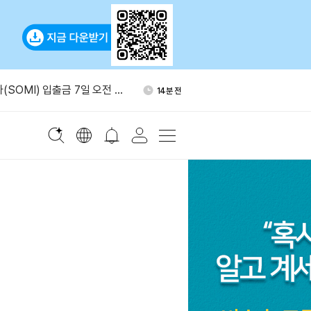
에 0.05% 보험료…승리증권
2시간 전
(SOMI) 입출금 7일 오전 11
14분 전
바이낸스서 2,000 ETH 출금
14분 전
전스, 알리바바 큐원 모델 연
42분 전
제 서버 인증정보 탈취됐다…
2시간 전
트 권고
에 0.05% 보험료…승리증권
2시간 전
(SOMI) 입출금 7일 오전 11
14분 전