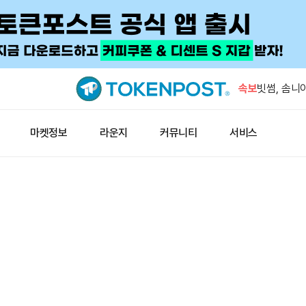
해시키 계좌
10일 시행
속보
빗썸, 솜니아
시 재개
신규 주소, 
마켓정보
라운지
커뮤니티
서비스
후 이체
애플 인텔리
동 가능
라이트닝 결
즉시 업데이
해시키 계좌
10일 시행
빗썸, 솜니아
시 재개