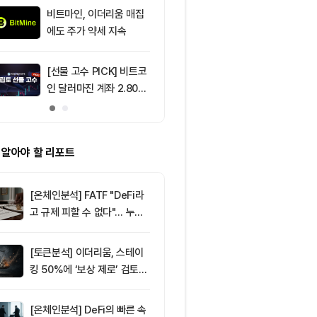
비트마인, 이더리움 매집
9
[DEX 리포트]
에도 주가 약세 지속
량 113억1000
등 1위는 '맨서'
[선물 고수 PICK] 비트코
10
[오후 시세브리
인 달러마진 계좌 2.80%
폐 시장 혼조세
p 감소...코인마진 포지션
인 64,883달
2.05%p 축소
움 1,912달러
 알아야 할 리포트
[온체인분석] FATF "DeFi라
고 규제 피할 수 없다"… 누가
실제 통제하는지가 핵심
[토큰분석] 이더리움, 스테이
킹 50%에 ‘보상 제로’ 검토…
통화정책 개편인가 탈중앙화
역행인가
[온체인분석] DeFi의 빠른 속