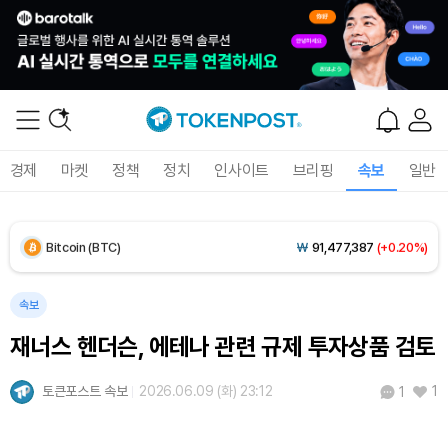
Solana (SOL)
₩
105,618
(+2.09%)
TRON (TRX)
₩
463.0
(+0.66%)
Hyperliquid (HYPE)
₩
77,113
(-3.54%)
경제
마켓
정책
정치
인사이트
브리핑
속보
일반
Dogecoin (DOGE)
₩
99.00
(+1.29%)
Bitcoin (BTC)
₩
91,477,387
(+0.20%)
속보
재너스 헨더슨, 에테나 관련 규제 투자상품 검토
토큰포스트 속보
2026.06.09 (화) 23:12
1
1