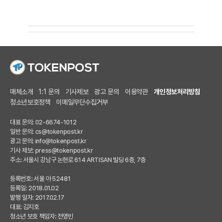
매체소개
1:1 문의
기사제보
광고 문의
이용약관
개인정보처리방침
청소년보호정책
이메일무단수집거부
대표 문의: 02-6674-1012
일반 문의:
cs@tokenpost.kr
광고 문의:
info@tokenpost.kr
기사 제보:
press@tokenpost.kr
주소: 서울시 강남구 논현로 614 ARTISAN 빌딩 6층, 7층
등록번호: 서울 아 52481
등록일: 2018.01.02
발행 일자: 2017.02.17
대표: 김지호
청소년 보호 책임자: 전영빈