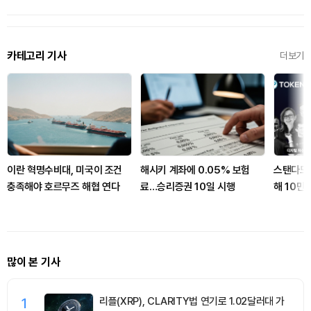
카테고리 기사
더보기
이란 혁명수비대, 미국이 조건
해시키 계좌에 0.05% 보험
스탠다드차
충족해야 호르무즈 해협 연다
료…승리증권 10일 시행
해 10만
많이 본 기사
1
리플(XRP), CLARITY법 연기로 1.02달러대 가