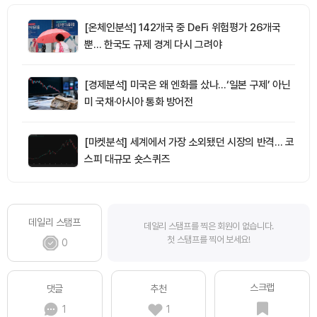
[온체인분석] 142개국 중 DeFi 위험평가 26개국
뿐… 한국도 규제 경계 다시 그려야
[경제분석] 미국은 왜 엔화를 샀나…‘일본 구제’ 아닌
미 국채·아시아 통화 방어전
[마켓분석] 세계에서 가장 소외됐던 시장의 반격… 코
스피 대규모 숏스퀴즈
데일리 스탬프
데일리 스탬프를 찍은 회원이 없습니다.
첫 스탬프를 찍어 보세요!
0
스크랩
댓글
추천
1
1