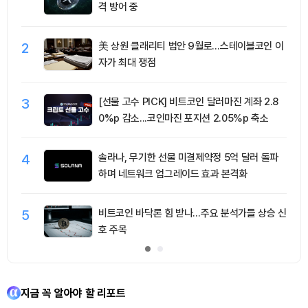
격 방어 중
2
美 상원 클래리티 법안 9월로…스테이블코인 이
자가 최대 쟁점
3
[선물 고수 PICK] 비트코인 달러마진 계좌 2.8
0%p 감소...코인마진 포지션 2.05%p 축소
4
솔라나, 무기한 선물 미결제약정 5억 달러 돌파
하며 네트워크 업그레이드 효과 본격화
5
비트코인 바닥론 힘 받나…주요 분석가들 상승 신
호 주목
지금 꼭 알아야 할 리포트