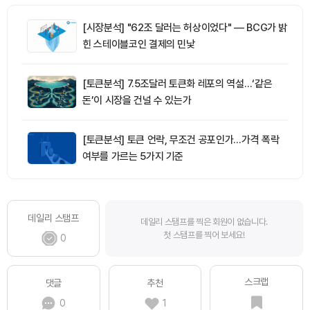
[시장분석] "62조 달러는 허상이었다" — BCG가 밝
힌 스테이블코인 결제의 민낯
[토큰분석] 7.5조달러 토큰화 레포의 역설…‘같은
돈’이 시장을 건널 수 있는가
[토큰분석] 토큰 언락, 무조건 공포인가…가격 폭락
여부를 가르는 5가지 기준
데일리 스탬프
데일리 스탬프를 찍은 회원이 없습니다.
첫 스탬프를 찍어 보세요!
0
스크랩
댓글
추천
0
1