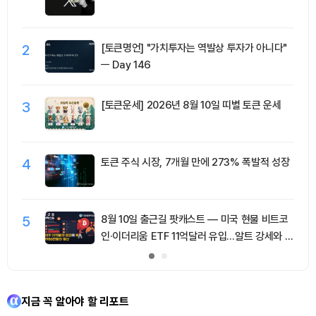
2
[토큰명언] "가치투자는 역발상 투자가 아니다"
ㅡ Day 146
3
[토큰운세] 2026년 8월 10일 띠별 토큰 운세
4
토큰 주식 시장, 7개월 만에 273% 폭발적 성장
5
8월 10일 출근길 팟캐스트 — 미국 현물 비트코
인·이더리움 ETF 11억달러 유입…알트 강세와 숏
청산 동반
지금 꼭 알아야 할 리포트