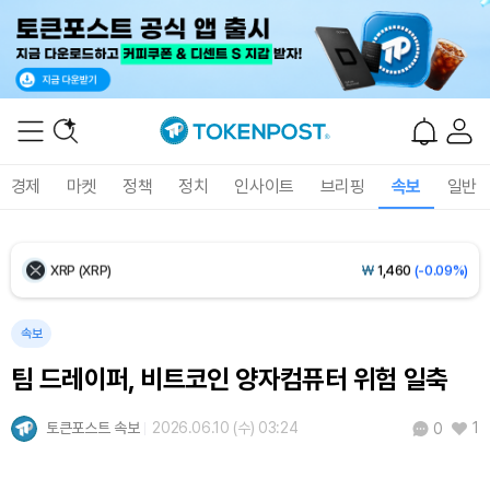
Ethereum (ETH)
₩
2,714,868
(+0.25%)
Tether USDt (USDT)
₩
1,408
(0.00%)
BNB (BNB)
₩
851,649
(+0.26%)
경제
마켓
정책
정치
인사이트
브리핑
속보
일반
USDC (USDC)
₩
1,409
(+0.01%)
XRP (XRP)
₩
1,460
(-0.09%)
Solana (SOL)
₩
108,407
(+0.70%)
속보
팀 드레이퍼, 비트코인 양자컴퓨터 위험 일축
TRON (TRX)
₩
464.7
(+0.16%)
토큰포스트 속보
2026.06.10 (수) 03:24
1
0
Hyperliquid (HYPE)
₩
77,156
(-0.02%)
Dogecoin (DOGE)
₩
98.68
(-0.16%)