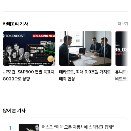
카테고리 기사
더보기
JP모건, S&P500 연말 목표치
데카르트, 최대 9.9조원 가치로
유니트리 
8000으로 상향
매각 협상
비트코인 
많이 본 기사
1
머스크 “미래 모든 자동차에 스타링크 탑재”