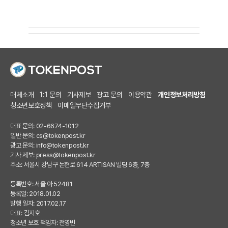
매체소개
1:1 문의
기사제보
광고 문의
이용약관
개인정보처리방침
청소년보호정책
이메일무단수집거부
대표 문의: 02-6674-1012
일반 문의:
cs@tokenpost.kr
광고 문의:
info@tokenpost.kr
기사 제보:
press@tokenpost.kr
주소: 서울시 강남구 논현로 614 ARTISAN 빌딩 6층, 7층
등록번호: 서울 아 52481
등록일: 2018.01.02
발행 일자: 2017.02.17
대표: 김지호
청소년 보호 책임자: 전영빈