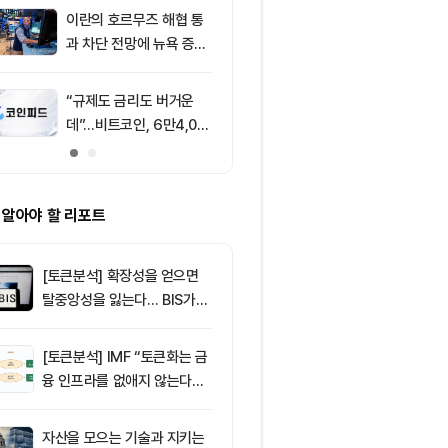
처는 ‘규모·유
이란의 호르무즈 해협 통
9
창펑자오 “태국
과 차단 전망에 뉴욕 증시
·가상자산 양
약세
0%”
“규제도 금리도 버거운
10
솔라나, 알펜
데”…비트코인, 6만4,00
레이드와 웨스
0달러선 지켰다…코인피
결제 도입으로
드, 고래 매수 주목
화
 알아야 할 리포트
[토큰분석] 확장성을 얻으면
탈중앙성을 잃는다… BIS가
짚은 블록체인 ‘분열의 경제
학’
[토큰분석] IMF “토큰화는 금
융 인프라를 없애지 않는다…
‘하이브리드 FMI’로 재편할
뿐”
자산을 모으는 기술과 지키는