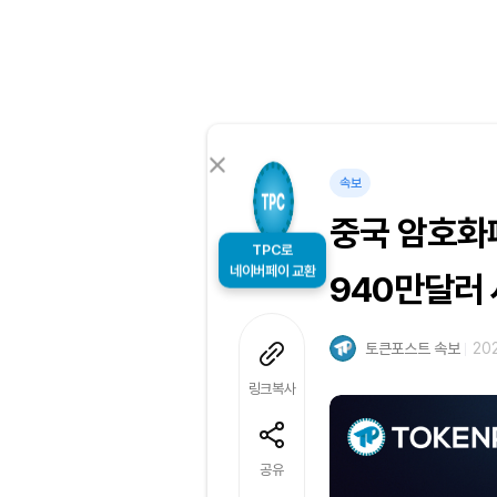
속보
중국 암호화
TPC로
네이버페이 교환
940만달러
토큰포스트 속보
202
링크복사
공유