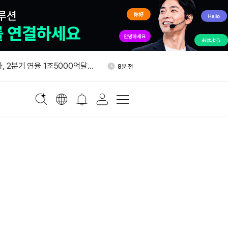
메타에 5억6700만달러 지급 판
19분 전
자, 2분기 연율 1조5000억달
8분 전
25% 증가
현물 ETF, 8월 6일 345만달러
11분 전
다음주 황런쉰과 회동 전망…AI·
15분 전
 논의
큰 발행 플랫폼 풀스, 첫날 거
17분 전
10만달러
메타에 5억6700만달러 지급 판
19분 전
자, 2분기 연율 1조5000억달
8분 전
25% 증가