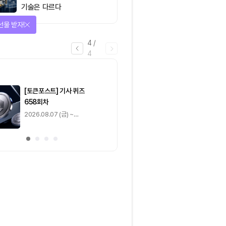
기술은 다르다
을 완료하고 보상을 획득!
1
/
4
0
출석 체크
/ 0
이동
0
기사 스탬프
/ 0
이동