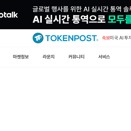
미 법원, 
결
속보
미국 AI 투
러…전년比 
미국 XRP 
마켓정보
라운지
커뮤니티
서비스
순유입
LG 회장, 
스마트공장
유니스왑 토
래량 9,9
미 법원, 
결
미국 AI 투
러…전년比 