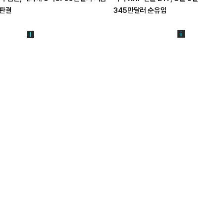
판결
345만달러 순유입