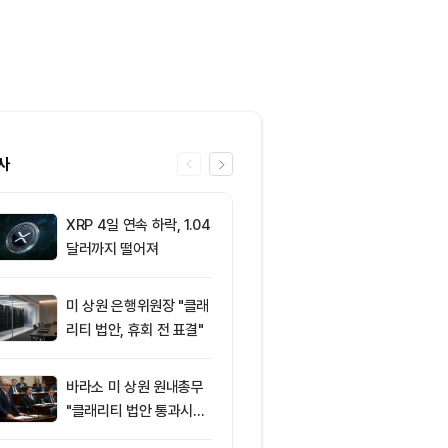
사
XRP 4일 연속 하락, 1.04
6
미 반도체주 약
달러까지 떨어져
매도 전환...코
급락
미 상원 은행위원장 "클래
7
‘관세’ 한마디
리티 법안, 휴회 전 표결"
6만2000달
피드, 5억달러
의 공포 경고
바라소 미 상원 원내총무
8
비트코인 따라
"클래리티 법안 통과시킬
립토 주식…카
때"
치, 코인베이스