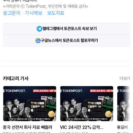
<저작권자 ⓒ TokenPost, 무단전재 및 재배포 금지>
광고문의
기사제보
보도자료
텔레그램에서 토큰포스트 속보 보기
구글뉴스에서 토큰포스트 팔로우하기
카테고리 기사
더보기
중국 선전서 회사 자료 빼돌려
VIC 24시간 22% 급락…
후오비 HT