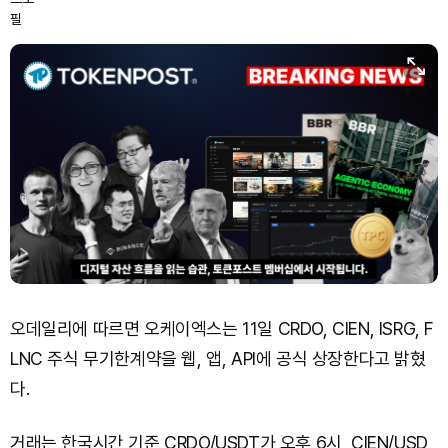
Solana (SOL)
₩
105,250
(+0.44%)
TRON (TRX)
₩
465.1
(+0.04%)
Hyperliquid (HYPE)
₩
79,648
(-1.23%)
Dogecoin (DOGE)
₩
99.33
(+0.29%)
Bitcoin (BTC)
₩
92,232,594
(+1.29%)
오데일리에 따르면 오케이엑스는 11일 CRDO, CIEN, ISRG, F
LNC 주식 무기한계약을 웹, 앱, API에 공식 상장한다고 밝혔
다.
거래는 한국시간 기준 CRDO/USDT가 오후 6시, CIEN/USD