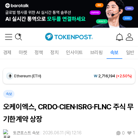
Dogecoin (DOGE)
₩
99.33
(+0.29%)
경제
마켓
정책
정치
인사이트
브리핑
속보
일반
Bitcoin (BTC)
₩
92,232,594
(+1.29%)
Ethereum (ETH)
₩
2,716,194
(+2.50%)
Tether USDt (USDT)
₩
1,421
(-0.01%)
속보
오케이엑스, CRDO·CIEN·ISRG·FLNC 주식 무
BNB (BNB)
₩
846,743
(-0.52%)
기한계약 상장
USDC (USDC)
₩
1,422
(+0.01%)
토큰포스트 속보
2026.06.11 (목) 12:16
1
0
XRP (XRP)
₩
1,492
(-1.39%)