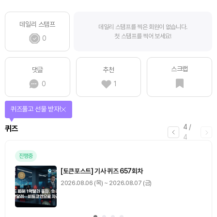
데일리 스탬프
데일리 스탬프를 찍은 회원이 없습니다.
첫 스탬프를 찍어 보세요!
0
스크랩
댓글
추천
0
1
퀴즈풀고 선물 받자!
4
/
퀴즈
4
진행중
[토큰포스트] 기사 퀴즈 657회차
2026.08.06 (목) ~ 2026.08.07 (금)