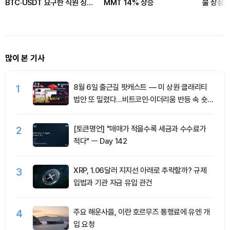
BTC·USDT 요구한 직원 징역
MMT 14% 상승
물 상장
형
많이 본 기사
1
8월 6일 출근길 팟캐스트 — 미 상원 클래리티
법안 또 밀렸다…비트코인·이더리움 반등 속 숏
청산 2.35억달러
2
[토큰명언] "매매가 적을수록 세금과 수수료가
적다" ㅡ Day 142
3
XRP, 1.06달러 지지선 아래로 추락할까? 규제
입법과 기관 자금 유입 관건
4
주요 해운사들, 이란 호르무즈 통행료에 유엔 개
입 요청