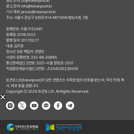
일반 문의:
cs@tokenpost.kr
광고 문의:
info@tokenpost.kr
기사 제보:
press@tokenpost.kr
주소: 서울시 강남구 논현로 614 ARTISAN 빌딩 6층, 7층
등록번호: 서울 아 52481
등록일: 2018.01.02
발행 일자: 2017.02.17
대표: 김지호
청소년 보호 책임자: 전영빈
사업자 등록번호: 232-88-00885
통신판매업신고번호: 2021-서울 영등포-2531
직업정보제공사업신고번호 : J1204020230009
토큰포스트(tokenpost)의 모든 컨텐츠는 저작권 법의 보호를 받는 바, 무단 전재, 복
사, 배포 등을 금합니다.
Copyright ⓒ 2026 토큰포스트. All Rights Reserved.