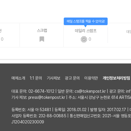
매일 스탬프를 찍을 수 있어요!
스크랩
천
데일리 스탬프
데
0
0
매체소개
1:1 문의
기사제보
광고 문의
이용약관
개인정보처리방침
대표 문의: 02-6674-1012 | 일반 문의:
cs@tokenpost.kr
| 광고 문의:
in
기사 제보:
press@tokenpost.kr
| 주소: 서울시 강남구 논현로 614 ARTIS
등록번호: 서울 아 52481 | 등록일: 2018.01.02 | 발행 일자: 2017.02.1
사업자 등록번호: 232-88-00885 | 통신판매업신고번호: 2021-서울 영등
J1204020230009