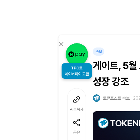
속보
게이트, 5
TPC로
네이버페이 교환
성장 강조
토큰포스트 속보
202
링크복사
공유