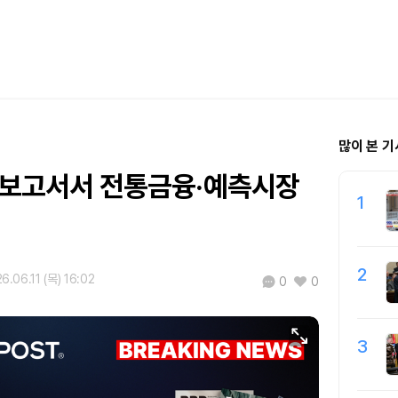
많이 본 기
월 보고서서 전통금융·예측시장
1
2
6.06.11 (목) 16:02
0
0
3