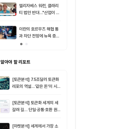
주목
포착
엘리자베스 워런, 클래리
9
리플(XRP), $
티 법안 반대…"산업이 쓴
방…미 정책 불
암호화폐 법안 안 돼"
ETF 자금 유
이란의 호르무즈 해협 통
10
8월 7일 출근
과 차단 전망에 뉴욕 증시
— 미·영 스테
약세
독 공조 확대,
만4000달러대
 알아야 할 리포트
[토큰분석] 7.5조달러 토큰화
레포의 역설…‘같은 돈’이 시장
을 건널 수 있는가
[토큰분석] 토큰화 세계의 세
갈래 길… 단일·공통·호환 원장
이 가르는 ‘원자적 결제’의 운
명
[마켓분석] 세계에서 가장 소