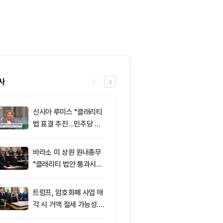
사
신시아 루미스 "클래리티
6
‘관세’ 한마디
법 표결 추진…민주당 입
6만2000달
장 기록에 남길 것"
피드, 5억달러
의 공포 경고
바라소 미 상원 원내총무
7
클래리티 법안,
"클래리티 법안 통과시킬
앞두고 분기점
때"
불투명
트럼프, 암호화폐 사업 매
8
[특징주] 금호
각 시 거액 절세 가능성...
락장서 외국인
클래리티 법안 윤리 조항
속…장중 매수 