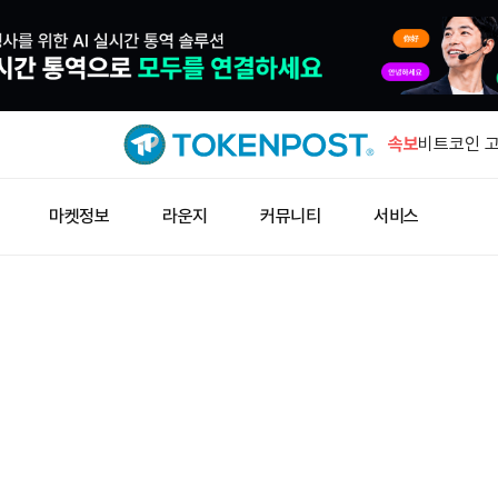
일본 금융청
사기 방지 
속보
비트코인 고
억5400만
AMD, AI
마켓정보
라운지
커뮤니티
서비스
다
후티 공격에
상승
중국 인민은
기 위험 단
일본 금융청
사기 방지 
비트코인 고
억5400만