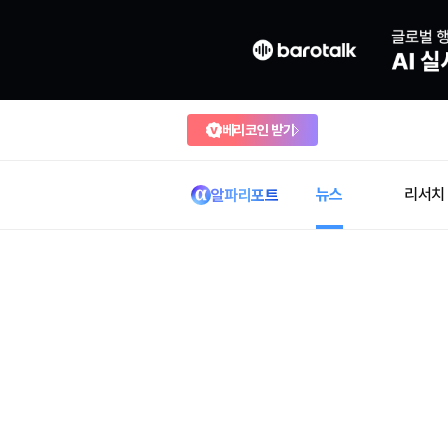
베리코인 받기
뉴스
리서치
알파리포트