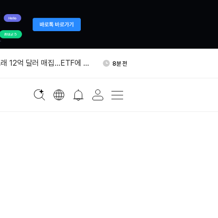
·경찰청, 암호화폐 거래소에
46분 전
강화 요구
래 12억 달러 매집…ETF에 7
8분 전
 달러 유입
 추론 칩 스타트업 탈라스 인수한
9분 전
 사우디 공급 우려…국제유가
40분 전
행 상하이본부, 가상화폐 투
44분 전
속 지속
·경찰청, 암호화폐 거래소에
46분 전
강화 요구
래 12억 달러 매집…ETF에 7
8분 전
 달러 유입