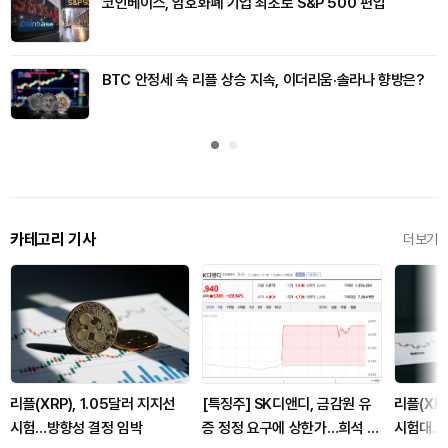
코인베이스, 암호화폐 기업 최초로 S&P 500 편입
BTC 안정세 속 리플 상승 지속, 이더리움·솔라나 향방은?
카테고리 기사
더보기
리플(XRP), 1.05달러 지지선
[특징주] SK디앤디, 금감원 유
리플(XRP
시험…방향성 결정 임박
증 정정 요구에 상한가…희석 우
시험대…1