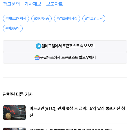
광고문의
기사제보
보도자료
#비트코인하락
#XRP상승
#암호화폐시장
#밈코인급락
#미중무역
텔레그램에서 토큰포스트 속보 보기
구글뉴스에서 토큰포스트 팔로우하기
관련된 다른 기사
비트코인(BTC), 관세 협상 후 급락…5억 달러 롱포지션 청
산