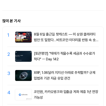
려 완화 기대
점
많이 본 기사
1
8월 6일 출근길 팟캐스트 — 미 상원 클래리티
법안 또 밀렸다…비트코인·이더리움 반등 속 숏
청산 2.35억달러
2
[토큰명언] "매매가 적을수록 세금과 수수료가
적다" ㅡ Day 142
3
XRP, 1.06달러 지지선 아래로 추락할까? 규제
입법과 기관 자금 유입 관건
4
코인원, 카카오뱅크와 입출금 계좌 제휴 1년 연장
가능성