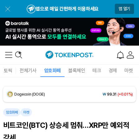
앱으로 매일 간편하게 이용하세요
앱 열기
USDC (USDC)
₩
1,422
(0.00%)
XRP (XRP)
₩
1,494
(-1.76%)
Solana (SOL)
₩
105,256
(-0.18%)
TRON (TRX)
₩
463.9
(-0.18%)
토픽
전체기사
암호화폐
블록체인
테크
경제
마켓
Hyperliquid (HYPE)
₩
79,840
(-1.50%)
Dogecoin (DOGE)
₩
99.31
(+0.01%)
Bitcoin (BTC)
₩
92,111,671
(+0.69%)
암호화폐
마켓
비트코인(BTC) 상승세 멈춰…XRP만 예외적
강세