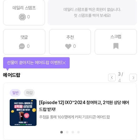
데일리 스탬프
데일리 스탬프를 찍은 회원이 없습니다.
첫 스탬프를 찍어 보세요!
0
스크랩
댓글
추천
0
0
선물이 쏟아지는 에어드랍 이벤트!
3
/
에어드랍
4
일반
마감
[Episode 12] IXO™2024 참여하고, 2억원 상당 에어
드랍 받자!
추첨을 통해 100명에게 커피 기프티콘 에어드랍