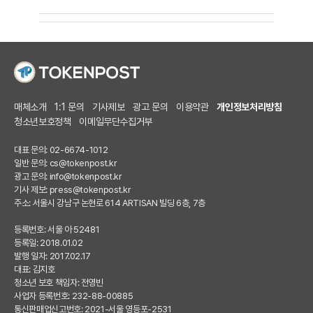
매체소개
1:1 문의
기사제보
광고 문의
이용약관
개인정보처리방침
청소년보호정책
이메일무단수집거부
대표 문의: 02-6674-1012
일반 문의:
cs@tokenpost.kr
광고 문의:
info@tokenpost.kr
기사 제보:
press@tokenpost.kr
주소: 서울시 강남구 논현로 614 ARTISAN 빌딩 6층, 7층
등록번호: 서울 아 52481
등록일: 2018.01.02
발행 일자: 2017.02.17
대표: 김지호
청소년 보호 책임자: 전영빈
사업자 등록번호: 232-88-00885
통신판매업신고번호: 2021-서울 영등포-2531