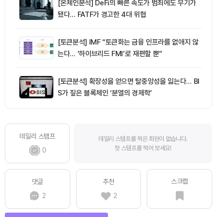
[온체인분석] DeFi의 빠른 속도가 범죄에도 무기가
됐다… FATF가 경고한 4대 위협
[토큰분석] IMF “토큰화는 금융 인프라를 없애지 않
는다… ‘하이브리드 FMI’로 재편할 뿐”
[토큰분석] 확장성을 얻으면 탈중앙성을 잃는다… BI
S가 짚은 블록체인 ‘분열의 경제학’
데일리 스탬프
데일리 스탬프를 찍은 회원이 없습니다.
첫 스탬프를 찍어 보세요!
0
스크랩
댓글
추천
2
2