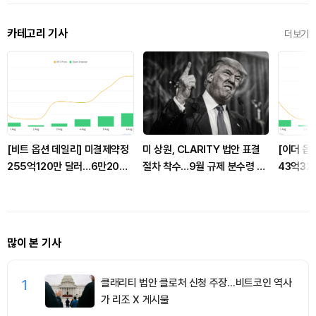
카테고리 기사
더보기
[비트 옵션 데일리] 미결제약정
미 상원, CLARITY 법안 표결
[이더 옵
255억120만 달러…6만2000
절차 착수…9월 규제 분수령 될
43억32
달러 풋옵션 거래량 1위
까
러 콜옵션
많이 본 기사
1
클래리티 법안 클로처 신청 주장…비트코인 역사
가 리조 X 게시물