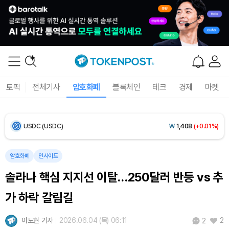
Bitcoin (BTC)
₩
91,559,149
(+0.15%)
Ethereum (ETH)
₩
2,706,230
(+0.37%)
Tether USDt (USDT)
₩
1,407
(+0.02%)
BNB (BNB)
₩
851,485
(+2.30%)
토픽
전체기사
암호화폐
블록체인
테크
경제
마켓
USDC (USDC)
₩
1,408
(+0.01%)
XRP (XRP)
₩
1,469
(+1.54%)
Solana (SOL)
₩
107,845
(+3.82%)
암호화폐
인사이트
솔라나 핵심 지지선 이탈…250달러 반등 vs 추
TRON (TRX)
₩
462.6
(+0.14%)
가 하락 갈림길
Hyperliquid (HYPE)
₩
77,045
(-1.77%)
이도현 기자
2026.06.04 (목) 06:11
2
2