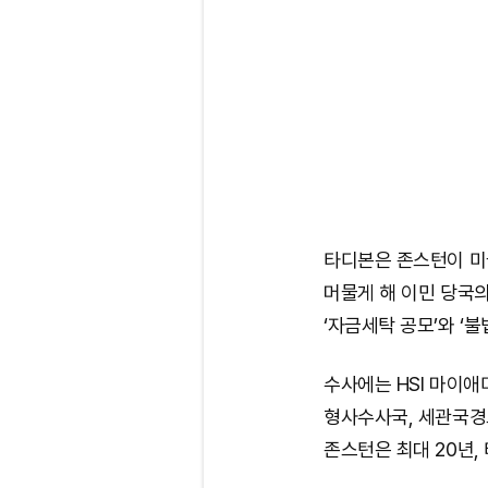
타디본은 존스턴이 미
머물게 해 이민 당국의
‘자금세탁 공모’와 ‘
수사에는 HSI 마이
형사수사국, 세관국경
존스턴은 최대 20년,