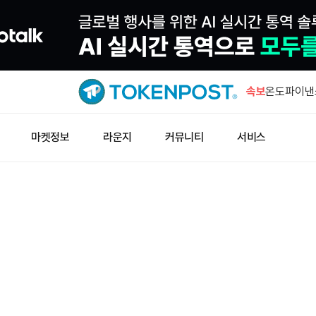
비트코인 프
4962건 
속보
온도파이낸스
툼…델라웨
유니스왑 창
마켓정보
라운지
커뮤니티
서비스
로드맵 추가
유니스왑 창
드맵 반영”
암호화폐 정
보에 150
비트코인 프
4962건 
온도파이낸스
툼…델라웨