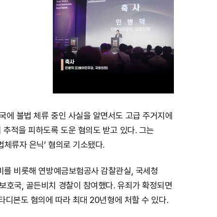
국에 불법 체류 중인 사실을 알면서도 고급 주거지에
M
 추적을 피하도록 도운 혐의도 받고 있다. 그는
u
불법체류자 은닉’ 혐의로 기소됐다.
t
e
애미를 비롯해 연방예금보험공사 감찰관실, 국세청
보호국, 골든비치 경찰이 참여했다. 유죄가 확정되면
 타디본도 혐의에 따라 최대 20년형에 처할 수 있다.