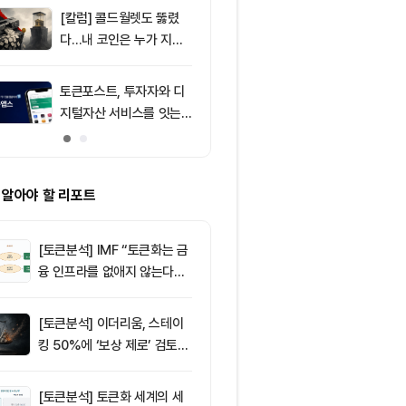
[칼럼] 콜드월렛도 뚫렸
9
비트코인 따라
다…내 코인은 누가 지키
립토 주식…카
나
치, 코인베이스
처는 ‘규모·유
토큰포스트, 투자자와 디
10
암호화폐 시장,
지털자산 서비스를 잇는
동안 레버리지 
‘토큰앱스’ 출시
6295만달러 
 알아야 할 리포트
[토큰분석] IMF “토큰화는 금
융 인프라를 없애지 않는다…
‘하이브리드 FMI’로 재편할
뿐”
[토큰분석] 이더리움, 스테이
킹 50%에 ‘보상 제로’ 검토…
통화정책 개편인가 탈중앙화
역행인가
[토큰분석] 토큰화 세계의 세