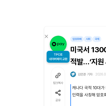
암호화폐
사회
국제
미국서 13
TPC로
네이버페이 교환
적발…‘지원
김민준 기자
2026.06
링크복사
캐나다 국적 10대가
인력을 사칭해 암호
공유