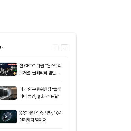
사
전 CFTC 위원 “월스트리
6
미 반도체주 약
트저널, 클래리티 법안 오
매도 전환...코
독”
급락
미 상원 은행위원장 "클래
7
“규제도 금리
리티 법안, 휴회 전 표결"
데”…비트코인, 
0달러선 지켰
드, 고래 매수
XRP 4일 연속 하락, 1.04
8
이란의 호르무
달러까지 떨어져
과 차단 전망에
약세