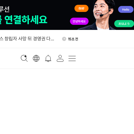
로젝트 390곳서 보안결함
33분 전
제출됐다
 창립자 사망 뒤 경영권 다
15초 전
어 법원 문건에 담겼다
업자, 유동성 포지션 자동 복리
5분 전
 밝혀
업자 “자동 복리 LP 포지션 로
8분 전
치단체, 3개 주 예비선거 후
33분 전
만달러 투입했다
로젝트 390곳서 보안결함
33분 전
제출됐다
 창립자 사망 뒤 경영권 다
15초 전
어 법원 문건에 담겼다