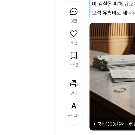
미 검찰은 피해 규모
보석·유흥비로 세탁
댓글
추천
스크랩
인쇄
글자크기
미국서 1300만달러 크립토