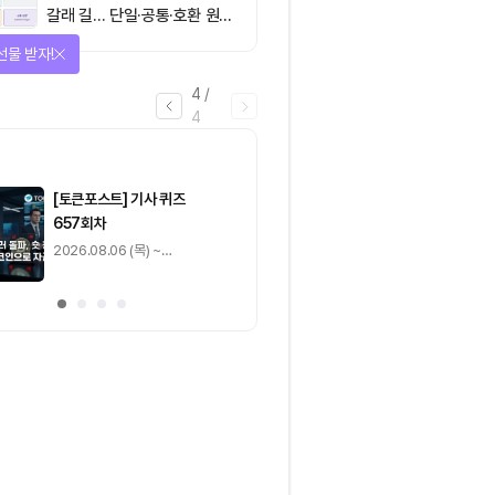
갈래 길… 단일·공통·호환 원장
이 가르는 ‘원자적 결제’의 운
을 완료하고 보상을 획득!
명
1
/
4
0
출석 체크
/ 0
이동
0
기사 스탬프
/ 0
이동