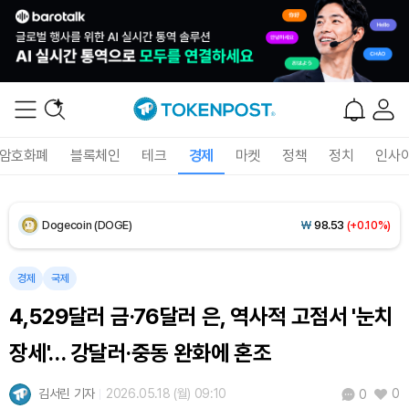
Solana (SOL)
₩
106,771
(+2.68%)
TRON (TRX)
₩
463.8
(+0.60%)
Hyperliquid (HYPE)
₩
77,608
(+1.73%)
암호화폐
블록체인
테크
경제
마켓
정책
정치
인사
Dogecoin (DOGE)
₩
98.53
(+0.10%)
Bitcoin (BTC)
₩
91,264,468
(-0.09%)
경제
국제
4,529달러 금·76달러 은, 역사적 고점서 '눈치
장세'… 강달러·중동 완화에 혼조
김서린 기자
2026.05.18 (월) 09:10
0
0