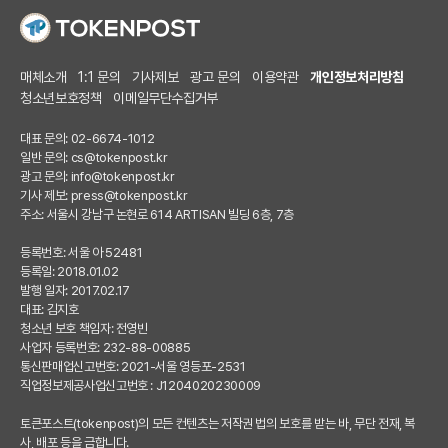
매체소개
1:1 문의
기사제보
광고 문의
이용약관
개인정보처리방침
청소년보호정책
이메일무단수집거부
대표 문의: 02-6674-1012
일반 문의:
cs@tokenpost.kr
광고 문의:
info@tokenpost.kr
기사 제보:
press@tokenpost.kr
주소: 서울시 강남구 논현로 614 ARTISAN 빌딩 6층, 7층
등록번호: 서울 아 52481
등록일: 2018.01.02
발행 일자: 2017.02.17
대표: 김지호
청소년 보호 책임자: 전영빈
사업자 등록번호: 232-88-00885
통신판매업신고번호: 2021-서울 영등포-2531
직업정보제공사업신고번호 : J1204020230009
토큰포스트(tokenpost)의 모든 컨텐츠는 저작권 법의 보호를 받는 바, 무단 전재, 복
사, 배포 등을 금합니다.