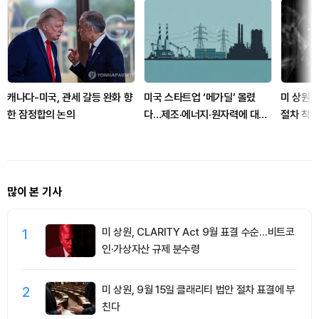
캐나다-미국, 관세 갈등 완화 향
미국 스타트업 ‘메가딜’ 몰렸
미 상원, 
한 잠정합의 논의
다…제조·에너지·원자력에 대형
절차 착수
자금
까
많이 본 기사
1
미 상원, CLARITY Act 9월 표결 수순…비트코
인·가상자산 규제 분수령
2
미 상원, 9월 15일 클래리티 법안 절차 표결에 부
친다