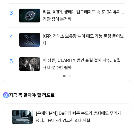
3
리플, XRPL 생태계 업그레이드 속 $1.04 유지…
기관 참여 본격화
4
XRP, 거래소 보유량 늘며 매도 가능 물량 불어났
다
5
미 상원, CLARITY 법안 표결 절차 착수…9월
규제 분수령 될까
지금 꼭 알아야 할 리포트
[온체인분석] DeFi의 빠른 속도가 범죄에도 무기가
됐다… FATF가 경고한 4대 위협