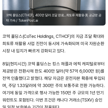
코텍 홀딩스(CTHCF), 400만 달러 조달 완료…희토류 재활용·美 공급망 공
략 가속 / TokenPost.ai
코텍 홀딩스(CoTec Holdings, CTHCF)의 자금 조달 확대와
희토류 재활용 사업 진전이 동시에 가속화되며 미국 자원순환
시장 내 입지가 빠르게 강화되고 있다.
8일(현지시간) 코텍 홀딩스는 킹스 채플과 에픽 캐피털로부터
제공받은 전환사채 한도 400만 달러(약 57억 6,000만 원)를
전액 인출했다고 밝혔다. 해당 자금은 운전자본 확충에 투입되
며, 주당 1.33달러에 약 300만 주의 보통주로 전환 가능하다.
여기에 동일 가격으로 행사 가능한 150만 주 규모의 1년 만기
워런트도 포함된다. 이번 조건은 캐나다 거래소(TSXV) 승인
및 일정 보호예수 기간이 적용된다.