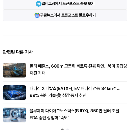
텔레그램에서 토큰포스트 속보 보기
구글뉴스에서 토큰포스트 팔로우하기
관련된 다른 기사
볼타 메탈스, 688m 고품위 희토류·갈륨 확인…북미 공급망
재편 기대
배터리 X 메탈스(BATXF), EV 배터리 성능 84km↑…
99% 복원 기술·美 상장 동시 추진
블루제이 다이애그노스틱스(BJDX), 850만 달러 조달…
FDA 승인·상업화 ‘속도’