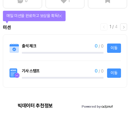
0
1
매일 미션을 완료하고 보상을 획득!
1
/
4
미션
0
출석 체크
/ 0
이동
0
기사 스탬프
/ 0
이동
빅데이터 추천정보