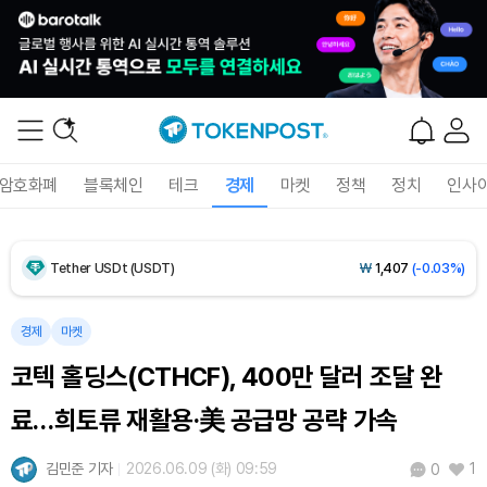
Dogecoin (DOGE)
₩
98.59
(-0.46%)
Bitcoin (BTC)
₩
91,188,881
(-0.31%)
암호화폐
블록체인
테크
경제
마켓
정책
정치
인사
Ethereum (ETH)
₩
2,694,458
(-0.11%)
Tether USDt (USDT)
₩
1,407
(-0.03%)
BNB (BNB)
₩
846,791
(+1.25%)
경제
마켓
코텍 홀딩스(CTHCF), 400만 달러 조달 완
USDC (USDC)
₩
1,408
(-0.01%)
료…희토류 재활용·美 공급망 공략 가속
XRP (XRP)
₩
1,455
(-0.20%)
김민준 기자
2026.06.09 (화) 09:59
1
0
Solana (SOL)
₩
107,535
(+2.10%)