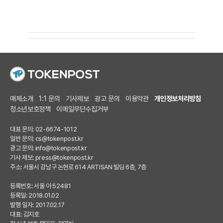
매체소개
1:1 문의
기사제보
광고 문의
이용약관
개인정보처리방침
청소년보호정책
이메일무단수집거부
대표 문의: 02-6674-1012
일반 문의:
cs@tokenpost.kr
광고 문의:
info@tokenpost.kr
기사 제보:
press@tokenpost.kr
주소: 서울시 강남구 논현로 614 ARTISAN 빌딩 6층, 7층
등록번호: 서울 아 52481
등록일: 2018.01.02
발행 일자: 2017.02.17
대표: 김지호