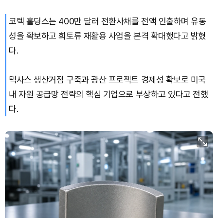
코텍 홀딩스는 400만 달러 전환사채를 전액 인출하며 유동
TRON (TRX)
₩
463.8
(+0.59%)
성을 확보하고 희토류 재활용 사업을 본격 확대했다고 밝혔
Hyperliquid (HYPE)
₩
76,924
(-0.02%)
다.
Dogecoin (DOGE)
₩
98.59
(-0.46%)
텍사스 생산거점 구축과 광산 프로젝트 경제성 확보로 미국
내 자원 공급망 전략의 핵심 기업으로 부상하고 있다고 전했
Bitcoin (BTC)
₩
91,188,881
(-0.31%)
다.