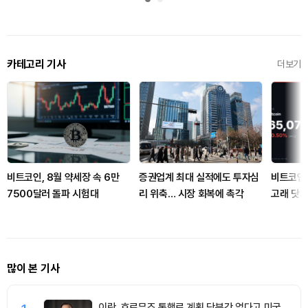
카테고리 기사
더보기
비트코인, 8월 약세장 속 6만
증권업계 최대 실적에도 투자심
비트코인 
7500달러 돌파 시험대
리 위축… 시장 회복에 촉각
고래 닷새
많이 본 기사
이란, 호르무즈 통행료 계획 당분간 없다고 미국