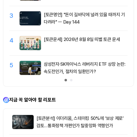
3
[토큰명언] "돈이 길바닥에 널려 있을 때까지 기
다려라" ㅡ Day 144
4
[토큰운세] 2026년 8월 8일 띠별 토큰 운세
5
삼성전자·SK하이닉스 레버리지 ETF 상장 논란:
속도전인가, 절차의 일환인가?
지금 꼭 알아야 할 리포트
[토큰분석] 이더리움, 스테이킹 50%에 ‘보상 제로’
검토…통화정책 개편인가 탈중앙화 역행인가