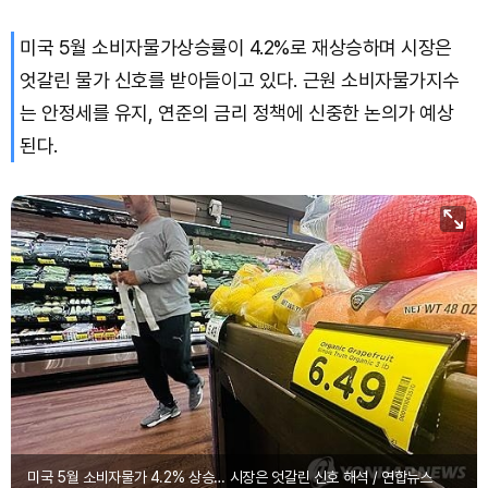
미국 5월 소비자물가상승률이 4.2%로 재상승하며 시장은
Dogecoin (DOGE)
₩
98.80
(+1.51%)
엇갈린 물가 신호를 받아들이고 있다. 근원 소비자물가지수
Bitcoin (BTC)
₩
91,449,421
(+1.00%)
는 안정세를 유지, 연준의 금리 정책에 신중한 논의가 예상
된다.
미국 5월 소비자물가 4.2% 상승… 시장은 엇갈린 신호 해석 / 연합뉴스