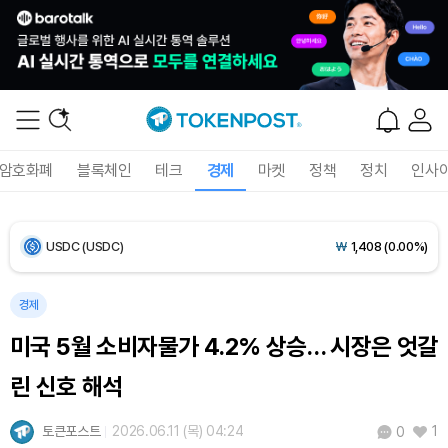
Bitcoin (BTC)
₩
91,449,421
(+1.00%)
Ethereum (ETH)
₩
2,697,229
(+0.83%)
Tether USDt (USDT)
₩
1,407
(+0.04%)
암호화폐
블록체인
테크
경제
마켓
정책
정치
인사
BNB (BNB)
₩
834,681
(+0.92%)
USDC (USDC)
₩
1,408
(0.00%)
XRP (XRP)
₩
1,454
(+1.24%)
경제
미국 5월 소비자물가 4.2% 상승… 시장은 엇갈
Solana (SOL)
₩
104,949
(+2.34%)
린 신호 해석
TRON (TRX)
₩
461.1
(+0.37%)
토큰포스트
2026.06.11 (목) 04:24
1
0
Hyperliquid (HYPE)
₩
76,622
(-1.59%)