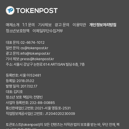
매체소개
1:1 문의
기사제보
광고 문의
이용약관
개인정보처리방침
청소년보호정책
이메일무단수집거부
대표 문의: 02-6674-1012
일반 문의:
cs@tokenpost.kr
광고 문의:
info@tokenpost.kr
기사 제보:
press@tokenpost.kr
주소: 서울시 강남구 논현로 614 ARTISAN 빌딩 6층, 7층
등록번호: 서울 아 52481
등록일: 2018.01.02
발행 일자: 2017.02.17
대표: 김지호
청소년 보호 책임자: 전영빈
사업자 등록번호: 232-88-00885
통신판매업신고번호: 2021-서울 영등포-2531
직업정보제공사업신고번호 : J1204020230009
토큰포스트(tokenpost)의 모든 컨텐츠는 저작권 법의 보호를 받는 바, 무단 전재, 복