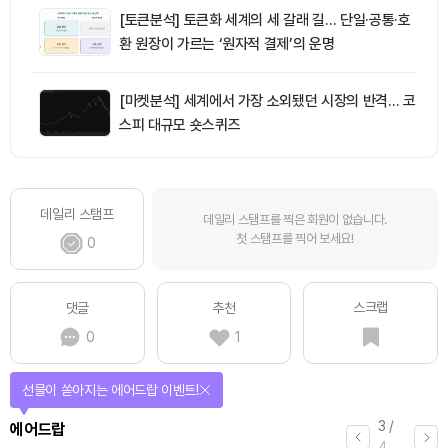
[토큰분석] 토큰화 세계의 세 갈래 길… 단일·공통·호
환 원장이 가르는 ‘원자적 결제’의 운명
[마켓분석] 세계에서 가장 소외됐던 시장의 반격… 코
스피 대규모 숏스퀴즈
데일리 스탬프
데일리 스탬프를 찍은 회원이 없습니다.
첫 스탬프를 찍어 보세요!
0
스크랩
댓글
추천
0
1
선물이 쏟아지는 에어드랍 이벤트!
3
/
에어드랍
4