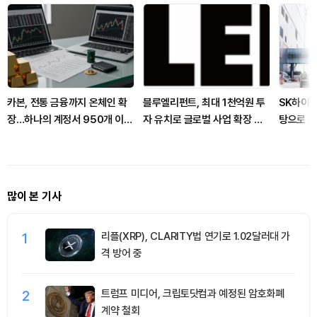
카본, 전통 금융까지 온체인 확
블루엘리펀트, 최대 1천억원 투
SK하이닉
장…하나의 계정서 950개 이상
자 유치로 글로벌 사업 확장 박
탕으로 
거래 지원
차
많이 본 기사
1
리플(XRP), CLARITY법 연기로 1.02달러대 가
격 방어 중
2
트럼프 미디어, 크립토닷컴과 예정된 암호화폐
계약 철회