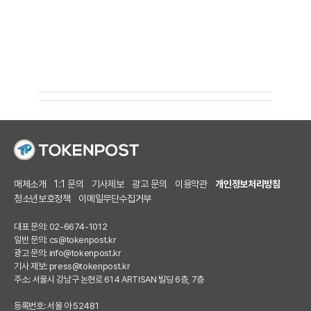
매체소개
1:1 문의
기사제보
광고 문의
이용약관
개인정보처리방침
청소년보호정책
이메일무단수집거부
대표 문의: 02-6674-1012
일반 문의:
cs@tokenpost.kr
광고 문의:
info@tokenpost.kr
기사 제보:
press@tokenpost.kr
주소: 서울시 강남구 논현로 614 ARTISAN 빌딩 6층, 7층
등록번호: 서울 아 52481