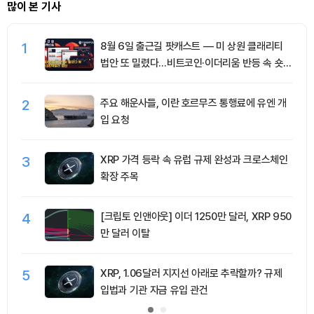
많이 본 기사
1
8월 6일 출근길 팟캐스트 — 미 상원 클래리티
법안 또 밀렸다…비트코인·이더리움 반등 속 숏
청산 2.35억달러
2
주요 해운사들, 이란 호르무즈 통행료에 유엔 개
입 요청
3
XRP 가격 등락 속 유럽 규제 완성과 크로스체인
확장 주목
4
[크립토 인앤아웃] 이더 1250만 달러, XRP 950
만 달러 이탈
5
XRP, 1.06달러 지지선 아래로 추락할까? 규제
입법과 기관 자금 유입 관건