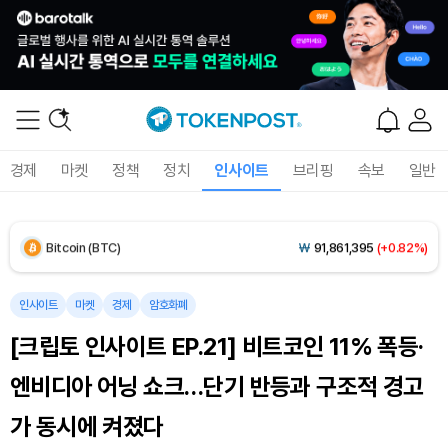
Solana (SOL)
₩
104,457
(-0.46%)
TRON (TRX)
₩
464.8
(-0.56%)
Hyperliquid (HYPE)
₩
78,841
(-2.93%)
경제
마켓
정책
정치
인사이트
브리핑
속보
일반
Dogecoin (DOGE)
₩
98.37
(-0.91%)
Bitcoin (BTC)
₩
91,861,395
(+0.82%)
인사이트
마켓
경제
암호화폐
[크립토 인사이트 EP.21] 비트코인 11% 폭등·
엔비디아 어닝 쇼크…단기 반등과 구조적 경고
가 동시에 켜졌다