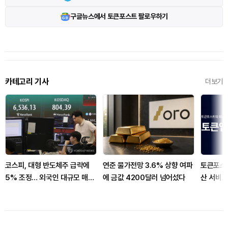
구글뉴스에서 토큰포스트 팔로우하기
카테고리 기사
더보기
코스피, 대형 반도체주 급락에
연준 물가전망 3.6% 상향 여파
토큰포스
5% 조정… 외국인 대규모 매도
에 금값 4200달러 넘어섰다
산 서비스
세
시