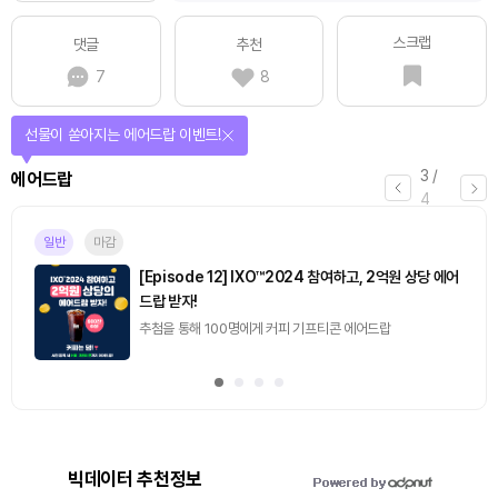
스크랩
댓글
추천
7
8
퀴즈풀고 선물 받자!
4
/
퀴즈
4
진행중
[토큰포스트] 기사 퀴즈 657회차
2026.08.06 (목) ~ 2026.08.07 (금)
빅데이터 추천정보