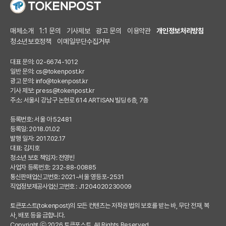
매체소개
1:1 문의
기사제보
광고 문의
이용약관
개인정보처리방침
청소년보호정책
이메일무단수집거부
대표 문의: 02-6674-1012
일반 문의:
cs@tokenpost.kr
광고 문의:
info@tokenpost.kr
기사 제보:
press@tokenpost.kr
주소: 서울시 강남구 논현로 614 ARTISAN 빌딩 6층, 7층
등록번호: 서울 아 52481
등록일: 2018.01.02
발행 일자: 2017.02.17
대표: 김지호
청소년 보호 책임자: 전영빈
사업자 등록번호: 232-88-00885
통신판매업신고번호: 2021-서울 영등포-2531
직업정보제공사업신고번호 : J1204020230009
토큰포스트(tokenpost)의 모든 컨텐츠는 저작권 법의 보호를 받는 바, 무단 전재, 복
사, 배포 등을 금합니다.
Copyright ⓒ 2026 토큰포스트. All Rights Reserved.