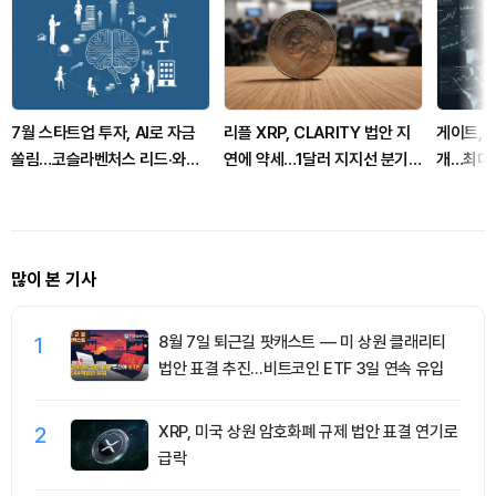
7월 스타트업 투자, AI로 자금
리플 XRP, CLARITY 법안 지
게이트, 
쏠림…코슬라벤처스 리드·와이
연에 약세…1달러 지지선 분기
개…최대 
콤비네이터 참여 1위
점
많이 본 기사
1
8월 7일 퇴근길 팟캐스트 — 미 상원 클래리티
법안 표결 추진…비트코인 ETF 3일 연속 유입
2
XRP, 미국 상원 암호화폐 규제 법안 표결 연기로
급락