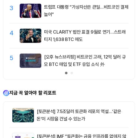
3
트럼프 대통령 “가상자산은 큰일…비트코인 결제
늘어”
4
미국 CLARITY 법안 표결 9월로 연기…스트래
티지 1,638 BTC 매도
5
[오후 뉴스브리핑] 비트코인 고래, 12억 달러 규
모 BTC 매입 및 ETF 유입 소식 外
지금 꼭 알아야 할 리포트
[토큰분석] 7.5조달러 토큰화 레포의 역설…‘같은
돈’이 시장을 건널 수 있는가
[토큰분석] IMF “토큰화는 금융 인프라를 없애지 않