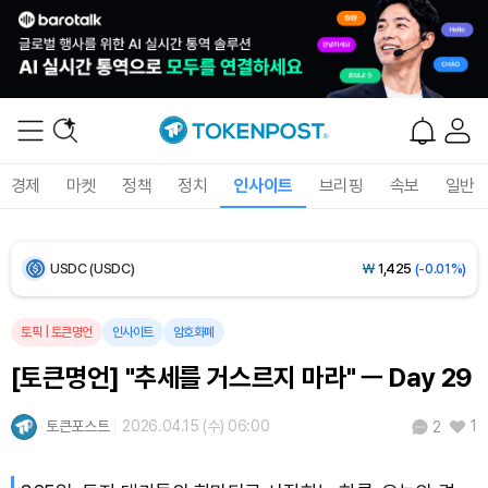
Bitcoin (BTC)
₩
92,206,721
(+0.18%)
Ethereum (ETH)
₩
2,721,927
(-0.16%)
Tether USDt (USDT)
₩
1,424
(+0.02%)
경제
마켓
정책
정치
인사이트
브리핑
속보
일반
BNB (BNB)
₩
843,035
(-0.18%)
USDC (USDC)
₩
1,425
(-0.01%)
XRP (XRP)
₩
1,447
(-2.47%)
토픽
|
토큰명언
인사이트
암호화폐
[토큰명언] "추세를 거스르지 마라" ㅡ Day 29
Solana (SOL)
₩
104,454
(+0.25%)
토큰포스트
2026.04.15 (수) 06:00
1
2
TRON (TRX)
₩
466.3
(+0.18%)
Hyperliquid (HYPE)
₩
77,007
(-3.95%)