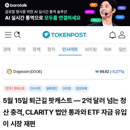
XRP (XRP)
₩
1,462
(+0.44%)
Solana (SOL)
₩
107,310
(+2.04%)
TRON (TRX)
₩
464.1
(+0.75%)
경제
마켓
정책
정치
인사이트
브리핑
속보
일반
Hyperliquid (HYPE)
₩
76,946
(+0.49%)
Dogecoin (DOGE)
₩
98.62
(-0.27%)
Bitcoin (BTC)
₩
91,231,520
(-0.21%)
토픽
|
팟캐스트
인사이트
블록체인
브리핑
암호화폐
5월 15일 퇴근길 팟캐스트 — 2억 달러 넘는 청
산 충격, CLARITY 법안 통과와 ETF 자금 유입
이 시장 재편