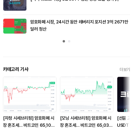
암호화폐 시장, 24시간 동안 레버리지 포지션 3억 2671만
달러 청산
카테고리 기사
더보기
[자정 시세브리핑] 암호화폐 시
[모닝 시세브리핑] 암호화폐 시
[선물 고수
장 혼조세… 비트코인 65,103
장 혼조세… 비트코인 65,032
USDT 
달러, 이더리움 1,923달러
달러, 이더리움 1,920달러
감...XR