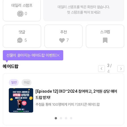
데일리 스탬프
데일리 스탬프를 찍은 회원이 없습니다.
첫 스탬프를 찍어 보세요!
0
스크랩
댓글
추천
5
7
선물이 쏟아지는 에어드랍 이벤트!
3
/
에어드랍
4
일반
마감
[Episode 12] IXO™2024 참여하고, 2억원 상당 에어
드랍 받자!
추첨을 통해 100명에게 커피 기프티콘 에어드랍