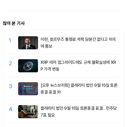
많이 본 기사
1
이란, 호르무즈 통행료 계획 당분간 없다고 미국
에 통보
2
XRP 레저 업그레이드에도 규제 불확실성에 XR
P 가격 변동
3
[오후 뉴스브리핑] 클래리티 법안 9월 15일 토론
종결 표결 外
4
클래리티 법안 9월 15일 토론종결 표결…민주당
7표 필요