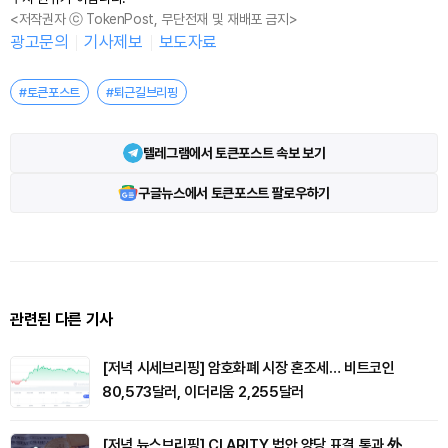
<저작권자 ⓒ TokenPost, 무단전재 및 재배포 금지>
광고문의
기사제보
보도자료
#토큰포스트
#퇴근길브리핑
텔레그램에서 토큰포스트 속보 보기
구글뉴스에서 토큰포스트 팔로우하기
관련된 다른 기사
[저녁 시세브리핑] 암호화폐 시장 혼조세… 비트코인
80,573달러, 이더리움 2,255달러
[저녁 뉴스브리핑] CLARITY 법안 양당 표결 통과 外