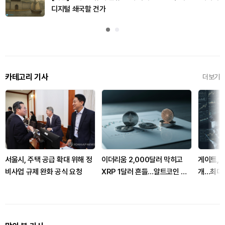
디지털 쇄국할 건가
카테고리 기사
더보기
서울시, 주택 공급 확대 위해 정
이더리움 2,000달러 막히고
게이트, 
비사업 규제 완화 공식 요청
XRP 1달러 흔들…알트코인 선
개…최대 
별 장세 강화