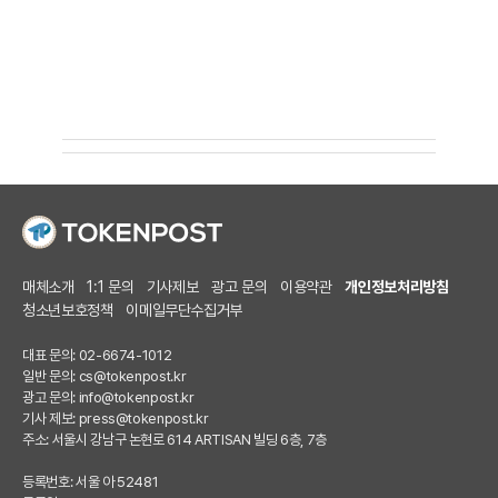
매체소개
1:1 문의
기사제보
광고 문의
이용약관
개인정보처리방침
청소년보호정책
이메일무단수집거부
대표 문의: 02-6674-1012
일반 문의:
cs@tokenpost.kr
광고 문의:
info@tokenpost.kr
기사 제보:
press@tokenpost.kr
주소: 서울시 강남구 논현로 614 ARTISAN 빌딩 6층, 7층
등록번호: 서울 아 52481