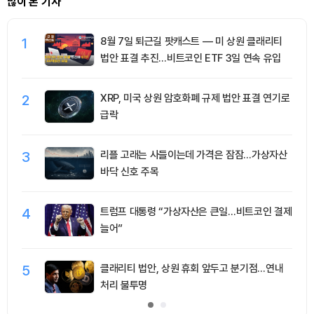
많이 본 기사
1
8월 7일 퇴근길 팟캐스트 — 미 상원 클래리티
법안 표결 추진…비트코인 ETF 3일 연속 유입
2
XRP, 미국 상원 암호화폐 규제 법안 표결 연기로
급락
3
리플 고래는 사들이는데 가격은 잠잠…가상자산
바닥 신호 주목
4
트럼프 대통령 “가상자산은 큰일…비트코인 결제
늘어”
5
클래리티 법안, 상원 휴회 앞두고 분기점…연내
처리 불투명