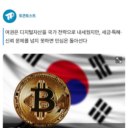
Hyperliquid (HYPE)
₩
79,937
(+0.15%)
토큰포스트
Dogecoin (DOGE)
₩
99.82
(+1.65%)
여권은 디지털자산을 국가 전략으로 내세웠지만, 세금·특혜·
신뢰 문제를 넘지 못하면 민심은 돌아선다
Bitcoin (BTC)
₩
92,896,071
(+1.01%)