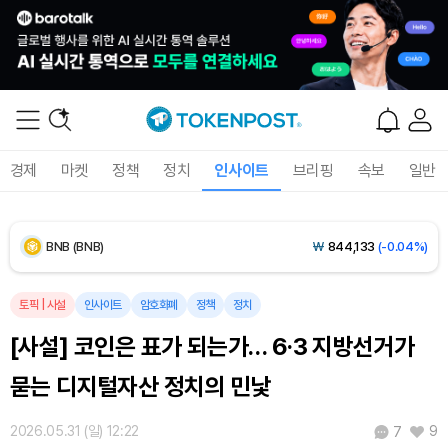
Dogecoin (DOGE)
₩
99.82
(+1.65%)
Bitcoin (BTC)
₩
92,896,071
(+1.01%)
Ethereum (ETH)
₩
2,741,453
(+0.73%)
경제
마켓
정책
정치
인사이트
브리핑
속보
일반
Tether USDt (USDT)
₩
1,424
(+0.04%)
BNB (BNB)
₩
844,133
(-0.04%)
USDC (USDC)
₩
1,425
(0.00%)
토픽
|
사설
인사이트
암호화폐
정책
정치
[사설] 코인은 표가 되는가… 6·3 지방선거가
XRP (XRP)
₩
1,471
(-1.17%)
묻는 디지털자산 정치의 민낯
Solana (SOL)
₩
105,595
(+1.10%)
2026.05.31 (일) 12:22
9
7
TRON (TRX)
₩
467.1
(+0.16%)