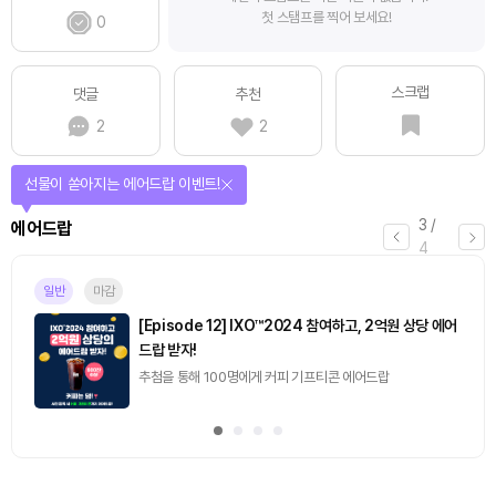
첫 스탬프를 찍어 보세요!
0
스크랩
댓글
추천
2
2
선물이 쏟아지는 에어드랍 이벤트!
3
/
에어드랍
4
일반
마감
[Episode 12] IXO™2024 참여하고, 2억원 상당 에어
드랍 받자!
추첨을 통해 100명에게 커피 기프티콘 에어드랍