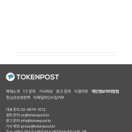
매체소개
1:1 문의
기사제보
광고 문의
이용약관
개인정보처리방침
청소년보호정책
이메일무단수집거부
대표 문의: 02-6674-1012
일반 문의:
cs@tokenpost.kr
광고 문의:
info@tokenpost.kr
기사 제보:
press@tokenpost.kr
주소: 서울시 강남구 논현로 614 ARTISAN 빌딩 6층, 7층