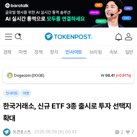
XRP (XRP)
₩
1,451
(-0.59%)
Solana (SOL)
₩
104,061
(+1.60%)
TRON (TRX)
₩
461.3
(+0.17%)
경제
마켓
정책
정치
인사이트
브리핑
속보
일반
Hyperliquid (HYPE)
₩
76,273
(-2.96%)
Dogecoin (DOGE)
₩
98.41
(+0.91%)
Bitcoin (BTC)
₩
91,320,518
(+0.67%)
인사이트
마켓
한국거래소, 신규 ETF 3종 출시로 투자 선택지
확대
토큰포스트
2026.06.06 (토) 00:42
2
2