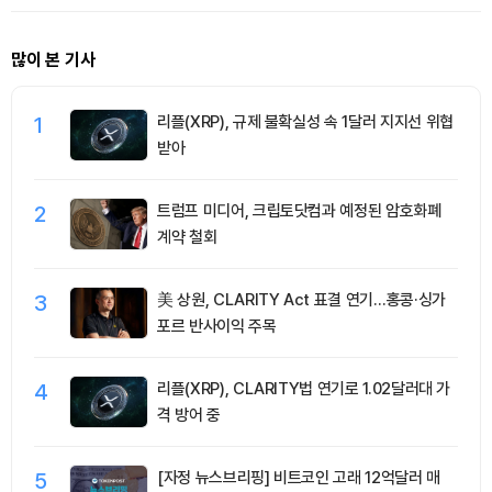
많이 본 기사
1
리플(XRP), 규제 불확실성 속 1달러 지지선 위협
받아
2
트럼프 미디어, 크립토닷컴과 예정된 암호화폐
계약 철회
3
美 상원, CLARITY Act 표결 연기…홍콩·싱가
포르 반사이익 주목
4
리플(XRP), CLARITY법 연기로 1.02달러대 가
격 방어 중
5
[자정 뉴스브리핑] 비트코인 고래 12억달러 매