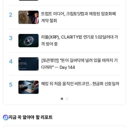
2
트럼프 미디어, 크립토닷컴과 예정된 암호화폐
계약 철회
3
리플(XRP), CLARITY법 연기로 1.02달러대 가
격 방어 중
4
[토큰명언] "돈이 길바닥에 널려 있을 때까지 기
다려라" ㅡ Day 144
5
해킹 뒤 처음 움직인 비트코인…현금화 신호일까
지금 꼭 알아야 할 리포트