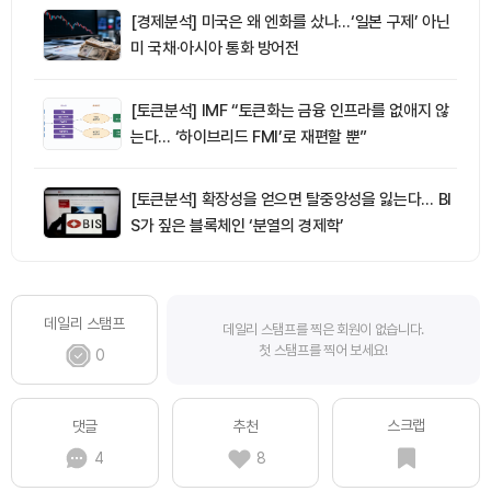
[경제분석] 미국은 왜 엔화를 샀나…‘일본 구제’ 아닌
미 국채·아시아 통화 방어전
[토큰분석] IMF “토큰화는 금융 인프라를 없애지 않
는다… ‘하이브리드 FMI’로 재편할 뿐”
[토큰분석] 확장성을 얻으면 탈중앙성을 잃는다… BI
S가 짚은 블록체인 ‘분열의 경제학’
데일리 스탬프
데일리 스탬프를 찍은 회원이 없습니다.
첫 스탬프를 찍어 보세요!
0
스크랩
댓글
추천
4
8