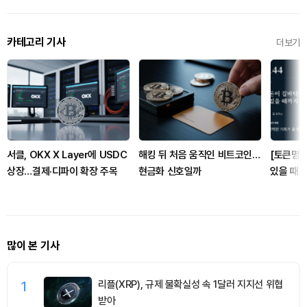
카테고리 기사
더보기
서클, OKX X Layer에 USDC
해킹 뒤 처음 움직인 비트코인…
[토큰명언
상장…결제·디파이 확장 주목
현금화 신호일까
있을 때까
144
많이 본 기사
1
리플(XRP), 규제 불확실성 속 1달러 지지선 위협
받아