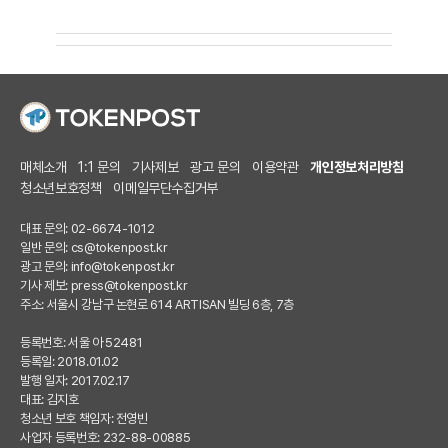
매체소개
1:1 문의
기사제보
광고 문의
이용약관
개인정보처리방침
청소년보호정책
이메일무단수집거부
대표 문의: 02-6674-1012
일반 문의:
cs@tokenpost.kr
광고 문의:
info@tokenpost.kr
기사 제보:
press@tokenpost.kr
주소: 서울시 강남구 논현로 614 ARTISAN 빌딩 6층, 7층
등록번호: 서울 아 52481
등록일: 2018.01.02
발행 일자: 2017.02.17
대표: 김지호
청소년 보호 책임자: 전영빈
사업자 등록번호: 232-88-00885