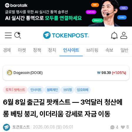
XRP (XRP)
₩
1,450
(-0.03%)
Solana (SOL)
₩
104,072
(+1.80%)
TRON (TRX)
₩
461.2
(+0.19%)
경제
마켓
정책
정치
인사이트
브리핑
속보
일반
Hyperliquid (HYPE)
₩
76,161
(-2.79%)
Dogecoin (DOGE)
₩
98.39
(+1.05%)
Bitcoin (BTC)
₩
91,348,848
(+0.95%)
토픽
|
팟캐스트
인사이트
블록체인
브리핑
암호화폐
6월 8일 출근길 팟캐스트 — 3억달러 청산에
롱 베팅 붕괴, 이더리움 강세로 자금 이동
토큰포스트
2026.06.08 (월) 06:01
8
4