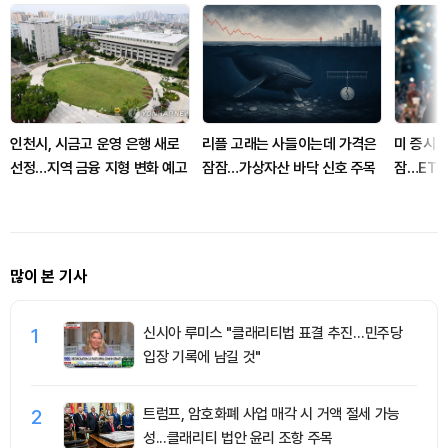
인천시, 시금고 운영 은행 새로
리플 고래는 사들이는데 가격은
미 증시 
선정…지역 금융 지형 변화 예고
잠잠…가상자산 바닥 신호 주목
잠…ETF
변수
많이 본 기사
1
신시아 루미스 "클래리티법 표결 추진…민주당
입장 기록에 남길 것"
2
트럼프, 암호화폐 사업 매각 시 거액 절세 가능
성...클래리티 법안 윤리 조항 주목