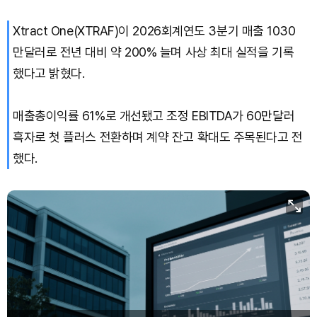
Xtract One(XTRAF)이 2026회계연도 3분기 매출 1030
Solana (SOL)
₩
103,930
(-1.05%)
만달러로 전년 대비 약 200% 늘며 사상 최대 실적을 기록
TRON (TRX)
₩
465.8
(+0.06%)
했다고 밝혔다.
Hyperliquid (HYPE)
₩
79,377
(-0.23%)
매출총이익률 61%로 개선됐고 조정 EBITDA가 60만달러
흑자로 첫 플러스 전환하며 계약 잔고 확대도 주목된다고 전
Dogecoin (DOGE)
₩
98.81
(-0.45%)
했다.
Bitcoin (BTC)
₩
91,710,743
(-0.56%)