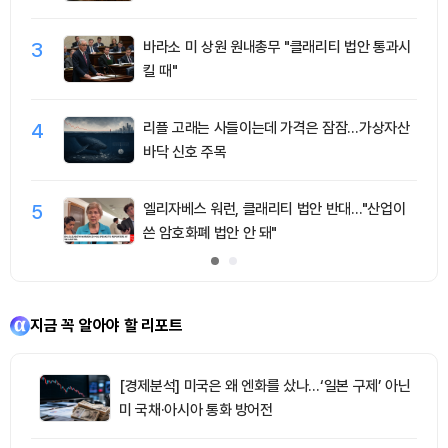
3
바라소 미 상원 원내총무 "클래리티 법안 통과시
킬 때"
4
리플 고래는 사들이는데 가격은 잠잠…가상자산
바닥 신호 주목
5
엘리자베스 워런, 클래리티 법안 반대…"산업이
쓴 암호화폐 법안 안 돼"
지금 꼭 알아야 할 리포트
[경제분석] 미국은 왜 엔화를 샀나…‘일본 구제’ 아닌
미 국채·아시아 통화 방어전