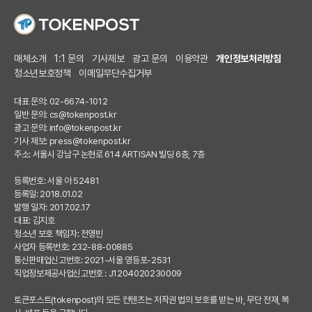
매체소개
1:1 문의
기사제보
광고 문의
이용약관
개인정보처리방침
청소년보호정책
이메일무단수집거부
대표 문의: 02-6674-1012
일반 문의:
cs@tokenpost.kr
광고 문의:
info@tokenpost.kr
기사 제보:
press@tokenpost.kr
주소: 서울시 강남구 논현로 614 ARTISAN 빌딩 6층, 7층
등록번호: 서울 아 52481
등록일: 2018.01.02
발행 일자: 2017.02.17
대표: 김지호
청소년 보호 책임자: 전영빈
사업자 등록번호: 232-88-00885
통신판매업신고번호: 2021-서울 영등포-2531
직업정보제공사업신고번호 : J1204020230009
토큰포스트(tokenpost)의 모든 컨텐츠는 저작권 법의 보호를 받는 바, 무단 전재, 복