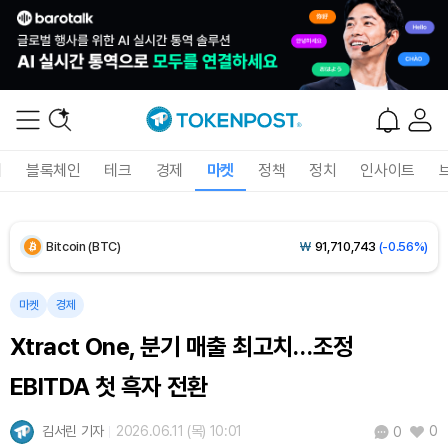
Dogecoin (DOGE)
₩
98.81
(-0.45%)
폐
블록체인
테크
경제
마켓
정책
정치
인사이트
Bitcoin (BTC)
₩
91,710,743
(-0.56%)
Ethereum (ETH)
₩
2,713,563
(-0.23%)
Tether USDt (USDT)
₩
1,424
(+0.02%)
마켓
경제
Xtract One, 분기 매출 최고치…조정
BNB (BNB)
₩
835,844
(-1.32%)
EBITDA 첫 흑자 전환
USDC (USDC)
₩
1,425
(-0.01%)
김서린 기자
2026.06.11 (목) 10:01
0
0
XRP (XRP)
₩
1,464
(-1.97%)