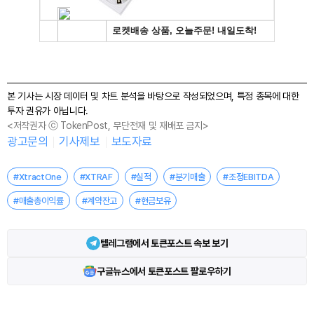
본 기사는 시장 데이터 및 차트 분석을 바탕으로 작성되었으며, 특정 종목에 대한
투자 권유가 아닙니다.
<저작권자 ⓒ TokenPost, 무단전재 및 재배포 금지>
광고문의
기사제보
보도자료
#XtractOne
#XTRAF
#실적
#분기매출
#조정EBITDA
#매출총이익률
#계약잔고
#현금보유
텔레그램에서 토큰포스트 속보 보기
구글뉴스에서 토큰포스트 팔로우하기