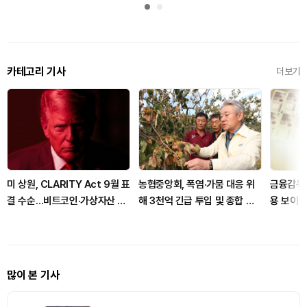
카테고리 기사
더보기
미 상원, CLARITY Act 9월 표
농협중앙회, 폭염·가뭄 대응 위
금융감독원
결 수순…비트코인·가상자산 규
해 3천억 긴급 투입 및 종합 대
용 보이
제 분수령
책 발표
령
많이 본 기사