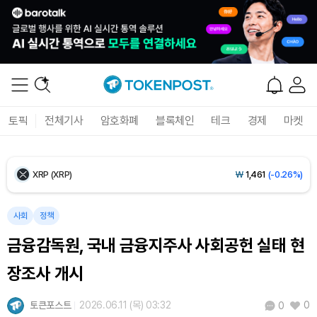
Ethereum (ETH)
₩
2,705,801
(+0.17%)
Tether USDt (USDT)
₩
1,407
(-0.01%)
BNB (BNB)
₩
853,362
(+1.45%)
토픽
전체기사
암호화폐
블록체인
테크
경제
마켓
USDC (USDC)
₩
1,408
(0.00%)
XRP (XRP)
₩
1,461
(-0.26%)
Solana (SOL)
₩
107,793
(+1.49%)
사회
정책
금융감독원, 국내 금융지주사 사회공헌 실태 현
TRON (TRX)
₩
464.2
(+0.32%)
장조사 개시
Hyperliquid (HYPE)
₩
76,696
(+0.21%)
토큰포스트
2026.06.11 (목) 03:32
0
0
Dogecoin (DOGE)
₩
98.94
(-0.30%)