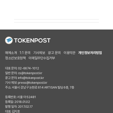
매체소개
1:1 문의
기사제보
광고 문의
이용약관
개인정보처리방침
청소년보호정책
이메일무단수집거부
대표 문의: 02-6674-1012
일반 문의:
cs@tokenpost.kr
광고 문의:
info@tokenpost.kr
기사 제보:
press@tokenpost.kr
주소: 서울시 강남구 논현로 614 ARTISAN 빌딩 6층, 7층
등록번호: 서울 아 52481
등록일: 2018.01.02
발행 일자: 2017.02.17
대표: 김지호