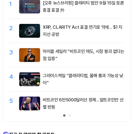
1
[오후 뉴스브리핑] 클래리티 법안 9월 15일 토론
종결 표결 外
2
XRP, CLARITY Act 표결 연기로 약세... $1 지
지선 공방
3
마이클 세일러 “비트코인 매도, 시장 붕괴 없다는
점 입증”
4
그레이스케일 “클래리티법, 올해 통과 가능성 낮
아”
5
비트코인 6만5000달러선 정체…알트코인만 선
별 반등