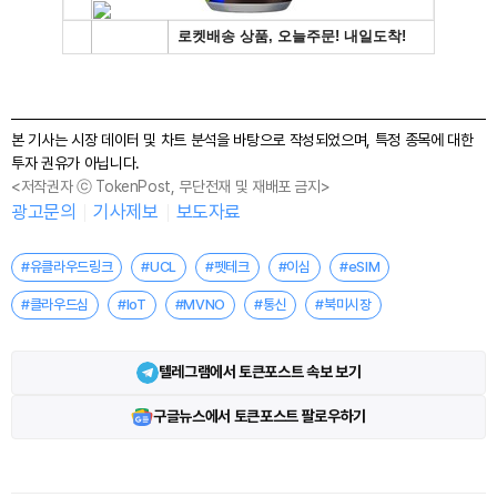
본 기사는 시장 데이터 및 차트 분석을 바탕으로 작성되었으며, 특정 종목에 대한
투자 권유가 아닙니다.
<저작권자 ⓒ TokenPost, 무단전재 및 재배포 금지>
광고문의
기사제보
보도자료
#유클라우드링크
#UCL
#펫테크
#이심
#eSIM
#클라우드심
#IoT
#MVNO
#통신
#북미시장
텔레그램에서 토큰포스트 속보 보기
구글뉴스에서 토큰포스트 팔로우하기