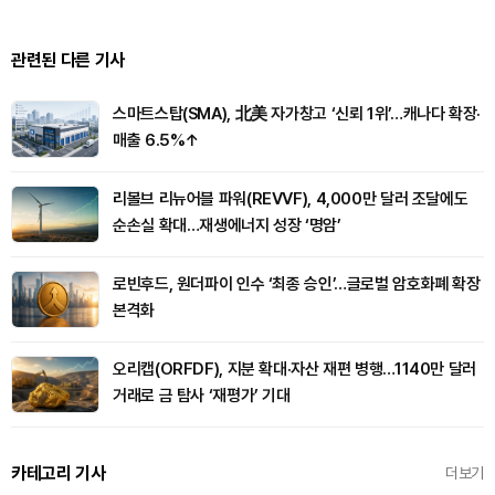
관련된 다른 기사
스마트스탑(SMA), 北美 자가창고 ‘신뢰 1위’…캐나다 확장·
매출 6.5%↑
리볼브 리뉴어블 파워(REVVF), 4,000만 달러 조달에도
순손실 확대…재생에너지 성장 ‘명암’
로빈후드, 원더파이 인수 ‘최종 승인’…글로벌 암호화폐 확장
본격화
오리캡(ORFDF), 지분 확대·자산 재편 병행…1140만 달러
거래로 금 탐사 ‘재평가’ 기대
카테고리 기사
더보기