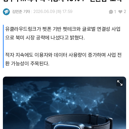
Hyperliquid (HYPE)
₩
79,916
(+0.35%)
김민준 기자
2026.06.09 (화) 17:59
2
1
Dogecoin (DOGE)
₩
98.98
(-0.55%)
유클라우드링크가 펫폰 기반 펫테크와 글로벌 연결성 사업
Bitcoin (BTC)
₩
91,716,768
(+0.36%)
으로 북미 시장 공략에 나섰다고 밝혔다.
적자 지속에도 이용자와 데이터 사용량이 증가하며 사업 전
환 가능성이 주목된다.