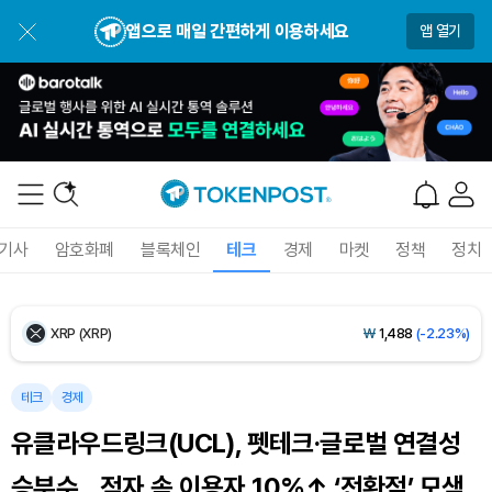
Dogecoin (DOGE)
₩
98.98
(-0.55%)
앱으로 매일 간편하게 이용하세요
앱 열기
Bitcoin (BTC)
₩
91,716,768
(+0.36%)
Ethereum (ETH)
₩
2,696,370
(+1.50%)
Tether USDt (USDT)
₩
1,421
(-0.01%)
BNB (BNB)
₩
844,010
(-0.93%)
기사
암호화폐
블록체인
테크
경제
마켓
정책
정치
USDC (USDC)
₩
1,422
(-0.02%)
XRP (XRP)
₩
1,488
(-2.23%)
Solana (SOL)
₩
104,486
(-0.76%)
테크
경제
유클라우드링크(UCL), 펫테크·글로벌 연결성
TRON (TRX)
₩
466.3
(+0.44%)
승부수…적자 속 이용자 10%↑ ‘전환점’ 모색