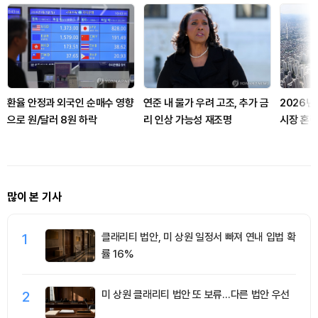
환율 안정과 외국인 순매수 영향
연준 내 물가 우려 고조, 추가 금
2026년
으로 원/달러 8원 하락
리 인상 가능성 재조명
시장 혼란
많이 본 기사
1
클래리티 법안, 미 상원 일정서 빠져 연내 입법 확
률 16%
2
미 상원 클래리티 법안 또 보류…다른 법안 우선