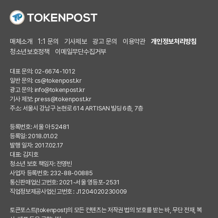
매체소개
1:1 문의
기사제보
광고 문의
이용약관
개인정보처리방침
청소년보호정책
이메일무단수집거부
대표 문의: 02-6674-1012
일반 문의:
cs@tokenpost.kr
광고 문의:
info@tokenpost.kr
기사 제보:
press@tokenpost.kr
주소: 서울시 강남구 논현로 614 ARTISAN 빌딩 6층, 7층
등록번호: 서울 아 52481
등록일: 2018.01.02
발행 일자: 2017.02.17
대표: 김지호
청소년 보호 책임자: 전영빈
사업자 등록번호: 232-88-00885
통신판매업신고번호: 2021-서울 영등포-2531
직업정보제공사업신고번호 : J1204020230009
토큰포스트(tokenpost)의 모든 컨텐츠는 저작권 법의 보호를 받는 바, 무단 전재, 복