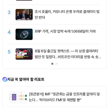
3
조시 호울리, 커뮤니티 은행 우려로 클래리티 법
안 반대
4
XRP 가격, 시장 압박 속에 1.0668달러 거래
5
8월 6일 출근길 팟캐스트 — 미 상원 클래리티
법안 또 밀렸다…비트코인·이더리움 반등 속 숏
청산 2.35억달러
지금 꼭 알아야 할 리포트
[토큰분석] IMF “토큰화는 금융 인프라를 없애지 않
는다… ‘하이브리드 FMI’로 재편할 뿐”