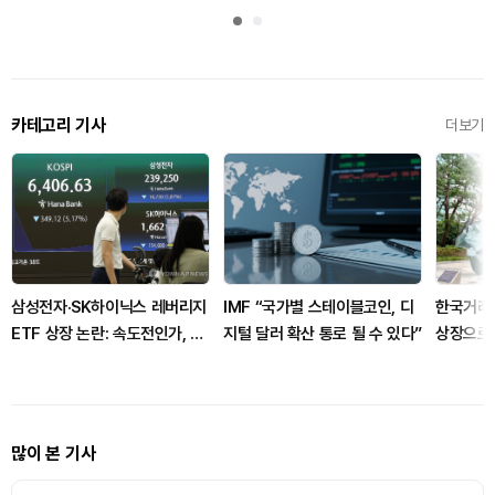
카테고리 기사
더보기
삼성전자·SK하이닉스 레버리지
IMF “국가별 스테이블코인, 디
한국거래소
ETF 상장 논란: 속도전인가, 절
지털 달러 확산 통로 될 수 있다”
상장으로
차의 일환인가?
많이 본 기사