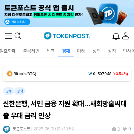
암호화폐
블록체인
테크
경제
마켓
정책
정치
인사
Bitcoin (BTC)
₩
91,507,048
(+0.54%)
Ethereum (ETH)
₩
2,702,914
(+0.62%)
경제
정책
신한은행, 서민 금융 지원 확대…새희망홀씨대
Tether USDt (USDT)
₩
1,407
(-0.01%)
출 우대 금리 인상
BNB (BNB)
₩
849,773
(+2.15%)
토큰포스트
2026.06.09 (화) 13:52
0
0
USDC (USDC)
₩
1,408
(0.00%)