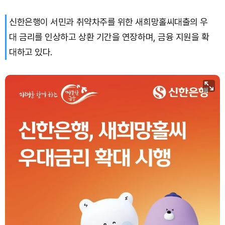
신한은행이 서민과 취약차주를 위한 새희망홀씨대출의 우
XRP (XRP)
₩
1,466
(+2.52%)
대 금리를 인상하고 상환 기간을 연장하며, 금융 지원을 확
Solana (SOL)
₩
107,103
(+3.80%)
대하고 있다.
TRON (TRX)
₩
462.6
(+0.45%)
Hyperliquid (HYPE)
₩
77,116
(+1.48%)
Dogecoin (DOGE)
₩
99.84
(+2.00%)