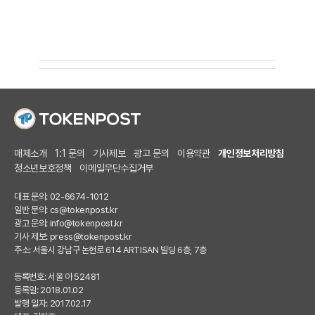
매체소개
1:1 문의
기사제보
광고 문의
이용약관
개인정보처리방침
청소년보호정책
이메일무단수집거부
대표 문의: 02-6674-1012
일반 문의:
cs@tokenpost.kr
광고 문의:
info@tokenpost.kr
기사 제보:
press@tokenpost.kr
주소: 서울시 강남구 논현로 614 ARTISAN 빌딩 6층, 7층
등록번호: 서울 아 52481
등록일: 2018.01.02
발행 일자: 2017.02.17