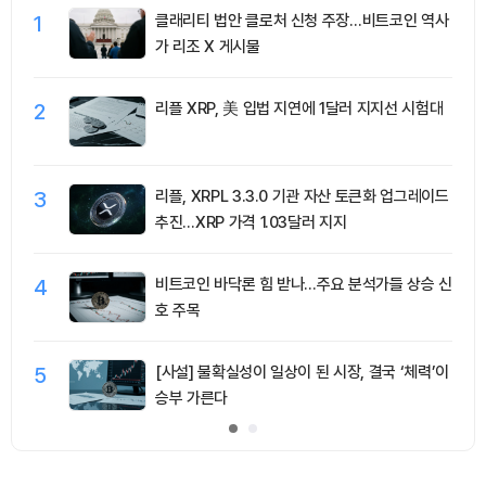
1
클래리티 법안 클로처 신청 주장…비트코인 역사
가 리조 X 게시물
2
리플 XRP, 美 입법 지연에 1달러 지지선 시험대
3
리플, XRPL 3.3.0 기관 자산 토큰화 업그레이드
추진…XRP 가격 1.03달러 지지
4
비트코인 바닥론 힘 받나…주요 분석가들 상승 신
호 주목
5
[사설] 불확실성이 일상이 된 시장, 결국 ‘체력’이
승부 가른다