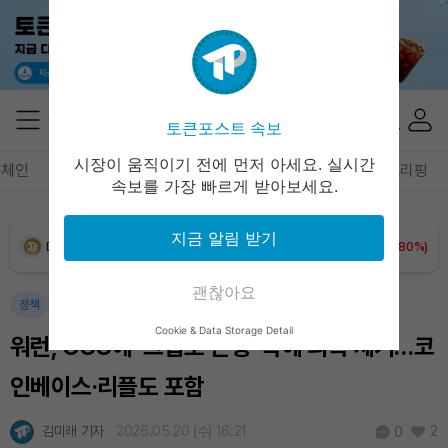
XRP (XRP)
₩
1,445
(-1.02%)
Solana (SOL)
₩
103,774
(+1.51%)
토큰포스트 속보
TRON (TRX)
₩
461.3
(+0.29%)
시장이 움직이기 전에 먼저 아세요. 실시간
록체인
테크
경제
마켓
정책
정치
인사이트
브리핑
속보를 가장 빠르게 받아보세요.
Hyperliquid (HYPE)
₩
76,205
(-2.81%)
지금 알림 받기
Dogecoin (DOGE)
₩
98.29
(+0.80%)
괜찮아요
Bitcoin (BTC)
₩
91,386,857
(+0.97%)
정책
정치
암호화폐
Cookie & Data Storage Detail
워런, OCC에 ‘크립토 은행’ 특혜 의혹 제기…코
인베이스·리플도 포함
김미래 기자
2026.05.20 (수) 16:21
2
0