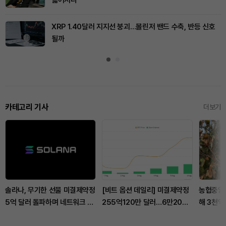
XRP 1.40달러 지지선 붕괴…볼린저 밴드 수축, 반등 신호
될까
카테고리 기사
더보기
솔라나, 무기한 선물 미결제약정
[비트 옵션 데일리] 미결제약정
농협중앙회
5억 달러 돌파하며 네트워크 업
255억120만 달러…6만2000
해 3천억
그레이드 효과 본격화
달러 풋옵션 거래량 1위
책 발표