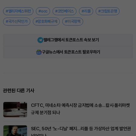
#엘리자베스워런
#occ
#코인베이스
#리플
#크립토은행
#국가신탁인가
#암호화폐규제
#미국정책
텔레그램에서 토큰포스트 속보 보기
구글뉴스에서 토큰포스트 팔로우하기
관련된 다른 기사
CFTC, 미네소타 예측시장 금지법에 소송…칼시·폴리마켓
규제 분기점 되나
SEC, 50년 ‘노-디닐’ 폐지…리플 등 가상자산 업계 발언권
넓어지나