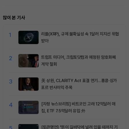
많이 본 기사
1
리플(XRP), 규제 불확실성 속 1달러 지지선 위협
받아
2
트럼프 미디어, 크립토닷컴과 예정된 암호화폐
계약 철회
3
美 상원, CLARITY Act 표결 연기…홍콩·싱가
포르 반사이익 주목
4
[자정 뉴스브리핑] 비트코인 고래 12억달러 매
집, ETF 7.5억달러 유입 外
5
[토큰명언] "돈이 길바닥에 널려 있을 때까지 기