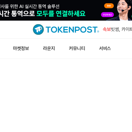
바운스 프리
시장 열었
속보
빗썸, 카이트
단타 트레이더
마켓정보
라운지
커뮤니티
서비스
달러 숏 걸
승률 81% 
10배 숏 
코스피 서
5000선 
바운스 프리
시장 열었
빗썸, 카이트