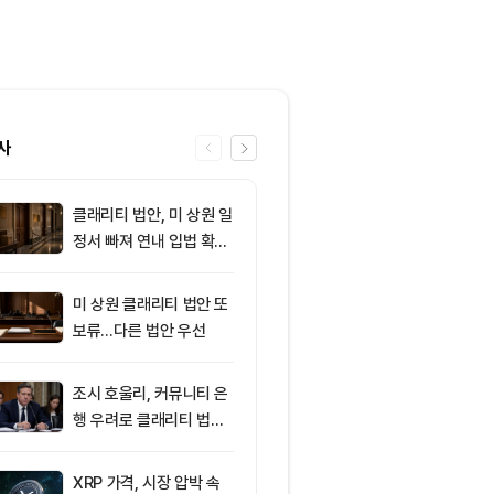
사
클래리티 법안, 미 상원 일
6
[토큰명언] "
정서 빠져 연내 입법 확률
수록 세금과 
16%
다" ㅡ Day 1
미 상원 클래리티 법안 또
7
AI로 쏠린 자
보류…다른 법안 우선
인, 증시 랠리
뚜렷
조시 호울리, 커뮤니티 은
8
미 기술업계 감
행 우려로 클래리티 법안
산…크립토 기
반대
정·폐업 잇따라
XRP 가격, 시장 압박 속
9
제프 딘, 27년