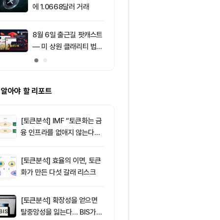
에 1.0668달러 거래
글 떠나 AI 창
8월 6일 출근길 팟캐스트
10
코인원, 카카
— 미 상원 클래리티 법안
출금 계좌 제휴
또 밀렸다…비트코인·이더
가능성
리움 반등 속 숏 청산 2.3
5억달러
 알아야 할 리포트
[토큰분석] IMF “토큰화는 금
융 인프라를 없애지 않는다…
‘하이브리드 FMI’로 재편할
뿐”
[토큰분석] 효율의 이면, 토큰
화가 만든 다섯 갈래 리스크
[토큰분석] 확장성을 얻으면
탈중앙성을 잃는다… BIS가