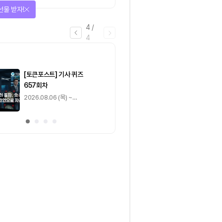
짚은 블록체인 ‘분열의 경제
을 완료하고 보상을 획득!
학’
1
/
4
0
출석 체크
/ 0
이동
0
기사 스탬프
/ 0
이동