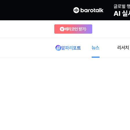
베리코인 받기
뉴스
리서치
알파리포트