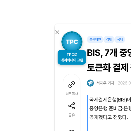
블록체인
경제
국제
BIS, 7개
TPC로
네이버페이 교환
토큰화 결제
서지우 기자
2026.0
링크복사
국제결제은행(BIS)
중앙은행 준비금·은
공유
공개했다고 전했다.