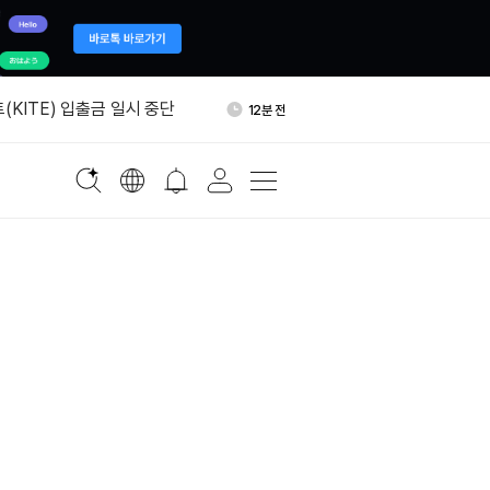
딕트, 소더비 보석 경매 예측
20분 전
다
(KITE) 입출금 일시 중단
12분 전
, 1895달러에 ETH 337만
15분 전
었다
단타 트레이더, ETH 1780개
15분 전
걸었다
킷브레이커 발동…닛케이 6만
17분 전
무너졌다
딕트, 소더비 보석 경매 예측
20분 전
다
(KITE) 입출금 일시 중단
12분 전