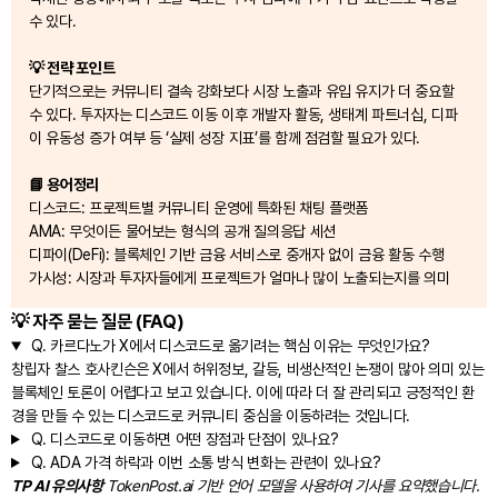
수 있다.
💡 전략 포인트
단기적으로는 커뮤니티 결속 강화보다 시장 노출과 유입 유지가 더 중요할
수 있다. 투자자는 디스코드 이동 이후 개발자 활동, 생태계 파트너십, 디파
이 유동성 증가 여부 등 ‘실제 성장 지표’를 함께 점검할 필요가 있다.
📘 용어정리
디스코드: 프로젝트별 커뮤니티 운영에 특화된 채팅 플랫폼
AMA: 무엇이든 물어보는 형식의 공개 질의응답 세션
디파이(DeFi): 블록체인 기반 금융 서비스로 중개자 없이 금융 활동 수행
가시성: 시장과 투자자들에게 프로젝트가 얼마나 많이 노출되는지를 의미
💡 자주 묻는 질문 (FAQ)
Q.
카르다노가 X에서 디스코드로 옮기려는 핵심 이유는 무엇인가요?
창립자 찰스 호사킨슨은 X에서 허위정보, 갈등, 비생산적인 논쟁이 많아 의미 있는
블록체인 토론이 어렵다고 보고 있습니다. 이에 따라 더 잘 관리되고 긍정적인 환
경을 만들 수 있는 디스코드로 커뮤니티 중심을 이동하려는 것입니다.
Q.
디스코드로 이동하면 어떤 장점과 단점이 있나요?
Q.
ADA 가격 하락과 이번 소통 방식 변화는 관련이 있나요?
TP AI 유의사항
TokenPost.ai 기반 언어 모델을 사용하여 기사를 요약했습니다.