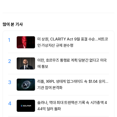
다
격 1.03
많이 본 기사
1
미 상원, CLARITY Act 9월 표결 수순…비트코
인·가상자산 규제 분수령
2
이란, 호르무즈 통행료 계획 당분간 없다고 미국
에 통보
3
리플, XRPL 생태계 업그레이드 속 $1.04 유지…
기관 참여 본격화
4
솔라나, 역대 최대 트랜잭션 기록 속 시가총액 4
44억 달러 돌파