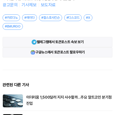
광고문의
기사제보
보도자료
#카르다노
#에이다
#찰스호사킨슨
#디스코드
#X
#EMURGO
텔레그램에서 토큰포스트 속보 보기
구글뉴스에서 토큰포스트 팔로우하기
관련된 다른 기사
이더리움 1,500달러 지지 사수할까…주요 알트코인 분기점
진입