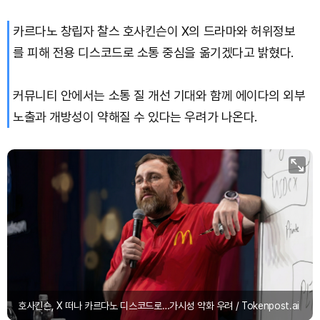
카르다노 창립자 찰스 호사킨슨이 X의 드라마와 허위정보
TRON (TRX)
₩
464.1
(+0.60%)
를 피해 전용 디스코드로 소통 중심을 옮기겠다고 밝혔다.
Hyperliquid (HYPE)
₩
77,050
(+0.66%)
커뮤니티 안에서는 소통 질 개선 기대와 함께 에이다의 외부
Dogecoin (DOGE)
₩
98.48
(-0.48%)
노출과 개방성이 약해질 수 있다는 우려가 나온다.
Bitcoin (BTC)
₩
91,143,392
(-0.34%)
호사킨슨, X 떠나 카르다노 디스코드로…가시성 약화 우려 / Tokenpost.ai