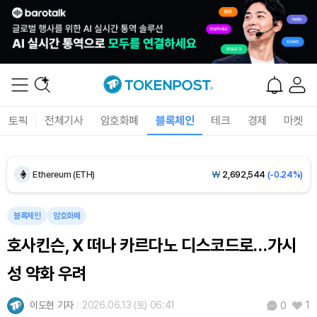
Dogecoin (DOGE)
₩
98.48
(-0.48%)
Bitcoin (BTC)
₩
91,143,392
(-0.34%)
토픽
전체기사
암호화폐
블록체인
테크
경제
마켓
Ethereum (ETH)
₩
2,692,544
(-0.24%)
Tether USDt (USDT)
₩
1,407
(-0.03%)
BNB (BNB)
₩
844,853
(+1.22%)
블록체인
암호화폐
호사킨슨, X 떠나 카르다노 디스코드로…가시
USDC (USDC)
₩
1,408
(-0.02%)
성 약화 우려
XRP (XRP)
₩
1,460
(-0.07%)
이도현 기자
2026.06.13 (토) 06:41
1
0
Solana (SOL)
₩
106,896
(+1.48%)