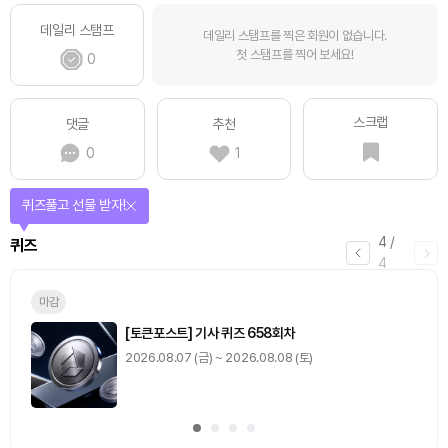
데일리 스탬프
데일리 스탬프를 찍은 회원이 없습니다.
첫 스탬프를 찍어 보세요!
0
스크랩
댓글
추천
0
1
매일 미션을 완료하고 보상을 획득!
1
/
4
미션
0
출석 체크
/ 0
이동
0
기사 스탬프
/ 0
이동