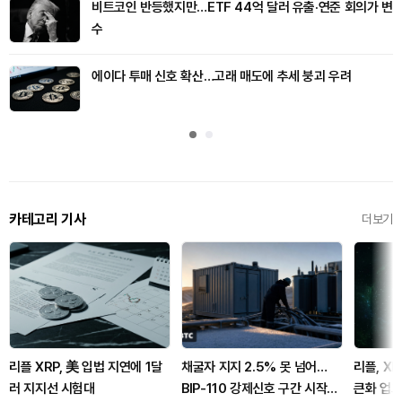
비트코인 반등했지만…ETF 44억 달러 유출·연준 회의가 변
수
에이다 투매 신호 확산…고래 매도에 추세 붕괴 우려
카테고리 기사
더보기
리플 XRP, 美 입법 지연에 1달
채굴자 지지 2.5% 못 넘어…
리플, XR
러 지지선 시험대
BIP-110 강제신호 구간 시작됐
큰화 업그