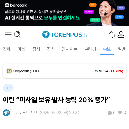
XRP (XRP)
₩
1,458
(+1.33%)
Solana (SOL)
₩
105,034
(+2.64%)
TRON (TRX)
₩
461.0
(-0.01%)
경제
마켓
정책
정치
인사이트
브리핑
속보
일반
Hyperliquid (HYPE)
₩
76,477
(-2.15%)
Dogecoin (DOGE)
₩
98.74
(+1.63%)
Bitcoin (BTC)
₩
91,495,009
(+1.11%)
속보
이란 “미사일 보유·발사 능력 20% 증가”
토큰포스트 속보
2026.05.08 (금) 20:24
0
0