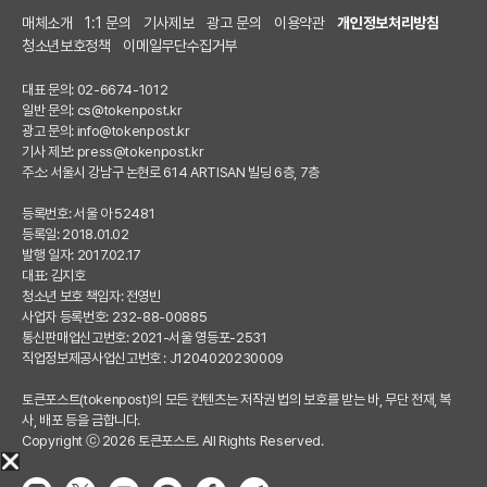
매체소개
1:1 문의
기사제보
광고 문의
이용약관
개인정보처리방침
청소년보호정책
이메일무단수집거부
대표 문의: 02-6674-1012
일반 문의:
cs@tokenpost.kr
광고 문의:
info@tokenpost.kr
기사 제보:
press@tokenpost.kr
주소: 서울시 강남구 논현로 614 ARTISAN 빌딩 6층, 7층
등록번호: 서울 아 52481
등록일: 2018.01.02
발행 일자: 2017.02.17
대표: 김지호
청소년 보호 책임자: 전영빈
사업자 등록번호: 232-88-00885
통신판매업신고번호: 2021-서울 영등포-2531
직업정보제공사업신고번호 : J1204020230009
토큰포스트(tokenpost)의 모든 컨텐츠는 저작권 법의 보호를 받는 바, 무단 전재, 복
사, 배포 등을 금합니다.
Copyright ⓒ 2026 토큰포스트. All Rights Reserved.