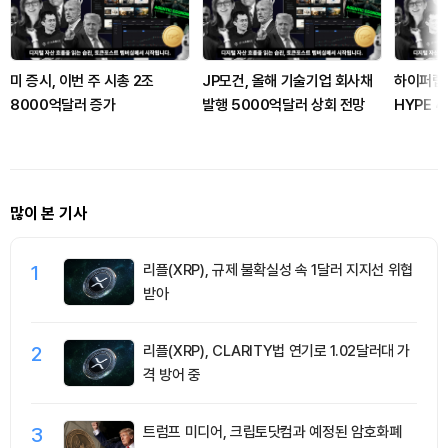
미 증시, 이번 주 시총 2조
JP모건, 올해 기술기업 회사채
하이퍼랩스
8000억달러 증가
발행 5000억달러 상회 전망
HYPE 4
많이 본 기사
1
리플(XRP), 규제 불확실성 속 1달러 지지선 위협
받아
2
리플(XRP), CLARITY법 연기로 1.02달러대 가
격 방어 중
3
트럼프 미디어, 크립토닷컴과 예정된 암호화폐