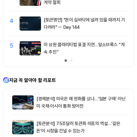
계약 철회
4
[토큰명언] "돈이 길바닥에 널려 있을 때까지 기
다려라" ㅡ Day 144
5
미 상원 클래리티법 표결 지연…알소브룩스 “계
속 추진”
지금 꼭 알아야 할 리포트
[경제분석] 미국은 왜 엔화를 샀나…‘일본 구제’ 아닌
미 국채·아시아 통화 방어전
[토큰분석] 7.5조달러 토큰화 레포의 역설…‘같은
돈’이 시장을 건널 수 있는가