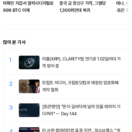
미확인 지갑서 갤럭시디지털로
중국 금 장신구 가격, 그램당
테나, 수
999 BTC 이체
1,300위안대 복귀
·토큰 추
많이 본 기사
1
리플(XRP), CLARITY법 연기로 1.02달러대 가
격 방어 중
2
트럼프 미디어, 크립토닷컴과 예정된 암호화폐
계약 철회
3
[토큰명언] "돈이 길바닥에 널려 있을 때까지 기
다려라" ㅡ Day 144
4
미 상원 클래리티법 표결 지연…알소브룩스 “계