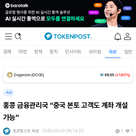
Solana (SOL)
₩
105,026
(+2.79%)
TRON (TRX)
₩
460.8
(-0.02%)
Hyperliquid (HYPE)
₩
76,471
(-1.66%)
경제
마켓
정책
정치
인사이트
브리핑
속보
일반
Dogecoin (DOGE)
₩
98.65
(+1.60%)
Bitcoin (BTC)
₩
91,465,061
(+1.25%)
속보
홍콩 금융관리국 “중국 본토 고객도 계좌 개설
가능”
토큰포스트 속보
2026.06.09 (화) 14:20
1
1