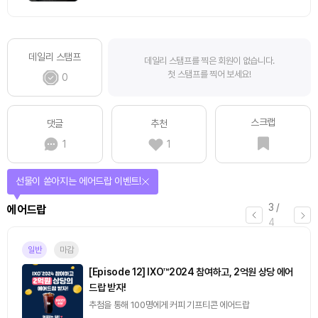
데일리 스탬프
데일리 스탬프를 찍은 회원이 없습니다.
첫 스탬프를 찍어 보세요!
0
스크랩
댓글
추천
1
1
선물이 쏟아지는 에어드랍 이벤트!
3
/
에어드랍
4
일반
마감
[Episode 12] IXO™2024 참여하고, 2억원 상당 에어
드랍 받자!
추첨을 통해 100명에게 커피 기프티콘 에어드랍