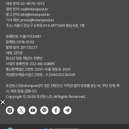
대표 문의: 02-6674-1012
일반 문의:
cs@tokenpost.kr
광고 문의:
info@tokenpost.kr
기사 제보:
press@tokenpost.kr
주소: 서울시 강남구 논현로 614 ARTISAN 빌딩 6층, 7층
등록번호: 서울 아 52481
등록일: 2018.01.02
발행 일자: 2017.02.17
대표: 김지호
청소년 보호 책임자: 전영빈
사업자 등록번호: 232-88-00885
통신판매업신고번호: 2021-서울 영등포-2531
직업정보제공사업신고번호 : J1204020230009
토큰포스트(tokenpost)의 모든 컨텐츠는 저작권 법의 보호를 받는 바, 무단 전재, 복
사, 배포 등을 금합니다.
Copyright ⓒ 2026 토큰포스트. All Rights Reserved.