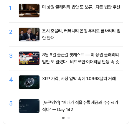
1
미 상원 클래리티 법안 또 보류…다른 법안 우선
2
조시 호울리, 커뮤니티 은행 우려로 클래리티 법
안 반대
3
8월 6일 출근길 팟캐스트 — 미 상원 클래리티
법안 또 밀렸다…비트코인·이더리움 반등 속 숏
청산 2.35억달러
4
XRP 가격, 시장 압박 속에 1.0668달러 거래
5
[토큰명언] "매매가 적을수록 세금과 수수료가
적다" ㅡ Day 142