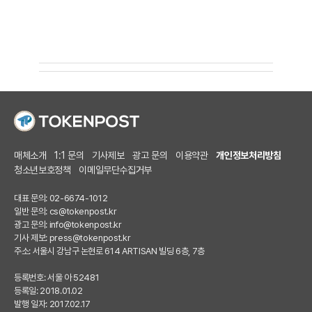
매체소개
1:1 문의
기사제보
광고 문의
이용약관
개인정보처리방침
청소년보호정책
이메일무단수집거부
대표 문의: 02-6674-1012
일반 문의:
cs@tokenpost.kr
광고 문의:
info@tokenpost.kr
기사 제보:
press@tokenpost.kr
주소: 서울시 강남구 논현로 614 ARTISAN 빌딩 6층, 7층
등록번호: 서울 아 52481
등록일: 2018.01.02
발행 일자: 2017.02.17