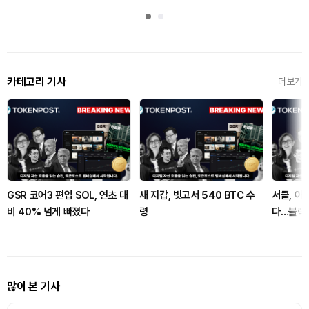
카테고리 기사
더보기
GSR 코어3 편입 SOL, 연초 대
새 지갑, 빗고서 540 BTC 수
서클, 아
비 40% 넘게 빠졌다
령
다…블랙록
많이 본 기사