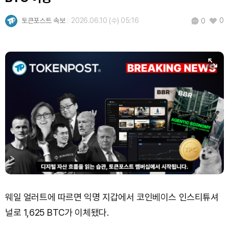
USDC (USDC)
₩
1,422
(+0.02%)
토큰포스트 속보
2026.06.10 (수) 05:16
0
0
XRP (XRP)
₩
1,488
(-1.91%)
Solana (SOL)
₩
104,917
(+0.02%)
TRON (TRX)
₩
464.7
(+0.04%)
Hyperliquid (HYPE)
₩
80,452
(+0.65%)
Dogecoin (DOGE)
₩
99.21
(-0.15%)
Bitcoin (BTC)
₩
91,959,311
(+0.79%)
웨일 얼러트에 따르면 익명 지갑에서 코인베이스 인스티튜셔
널로 1,625 BTC가 이체됐다.