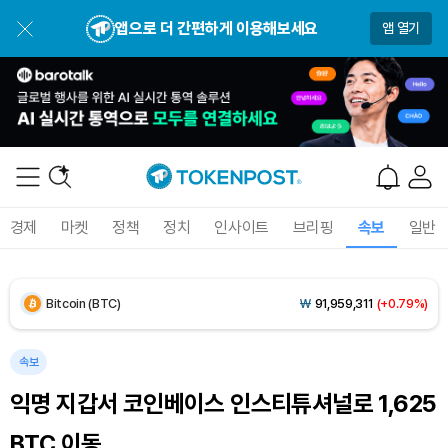
앱으로 더 간편하게 이용해보세요
앱 열기
Dogecoin (DOGE)
₩
99.21
(-0.15%)
경제
마켓
정책
정치
인사이트
브리핑
속보
일반
Bitcoin (BTC)
₩
91,959,311
(+0.79%)
Ethereum (ETH)
₩
2,709,894
(+2.05%)
Tether USDt (USDT)
₩
1,421
(-0.01%)
속보
익명 지갑서 코인베이스 인스티튜셔널로 1,625
BNB (BNB)
₩
846,143
(-0.66%)
BTC 이동