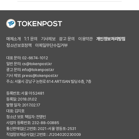
매체소개
1:1 문의
기사제보
광고 문의
이용약관
개인정보처리방침
청소년보호정책
이메일무단수집거부
대표 문의: 02-6674-1012
일반 문의:
cs@tokenpost.kr
광고 문의:
info@tokenpost.kr
기사 제보:
press@tokenpost.kr
주소: 서울시 강남구 논현로 614 ARTISAN 빌딩 6층, 7층
등록번호: 서울 아 52481
등록일: 2018.01.02
발행 일자: 2017.02.17
대표: 김지호
청소년 보호 책임자: 전영빈
사업자 등록번호: 232-88-00885
통신판매업신고번호: 2021-서울 영등포-2531
직업정보제공사업신고번호 : J1204020230009