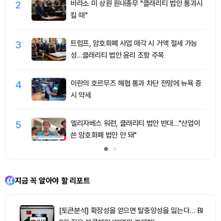
2
바라소 미 상원 원내총무 "클래리티 법안 통과시
킬 때"
3
트럼프, 암호화폐 사업 매각 시 거액 절세 가능
성...클래리티 법안 윤리 조항 주목
4
이란의 호르무즈 해협 통과 차단 전망에 뉴욕 증
시 약세
5
엘리자베스 워런, 클래리티 법안 반대…"산업이
쓴 암호화폐 법안 안 돼"
지금 꼭 알아야 할 리포트
[토큰분석] 확장성을 얻으면 탈중앙성을 잃는다… BI