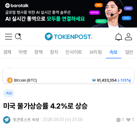
Solana (SOL)
₩
103,509
(-2.09%)
TRON (TRX)
₩
466.6
(+0.42%)
Hyperliquid (HYPE)
₩
78,906
(-2.09%)
경제
마켓
정책
정치
인사이트
브리핑
속보
일반
Dogecoin (DOGE)
₩
98.34
(-1.42%)
Bitcoin (BTC)
₩
91,433,354
(-1.15%)
속보
미국 물가상승률 4.2%로 상승
토큰포스트 속보
2026.06.10 (수) 21:56
1
1