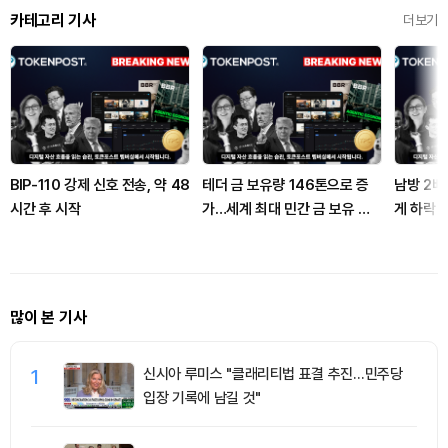
카테고리 기사
더보기
BIP-110 강제 신호 전송, 약 48
테더 금 보유량 146톤으로 증
남방 2배
시간 후 시작
가…세계 최대 민간 금 보유 기
게 하락
관
많이 본 기사
1
신시아 루미스 "클래리티법 표결 추진…민주당
입장 기록에 남길 것"