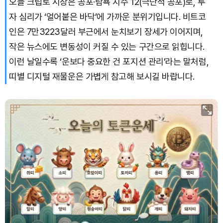
오늘 크립토 시장은 공포·탐욕 지수 12(극단적 공포)로, 투
자 심리가 ‘얼어붙은 바닥’에 가까운 분위기입니다. 비트코
TRON (TRX)
₩
466.5
(+0.11%)
인은 7만3223달러 부근에서 눈치보기 장세가 이어지며,
작은 뉴스에도 변동성이 커질 수 있는 구간으로 읽힙니다.
Hyperliquid (HYPE)
₩
77,174
(-3.57%)
이런 날일수록 ‘운보다 중요한 건 포지션 관리’라는 말처럼,
Dogecoin (DOGE)
₩
99.35
(+1.11%)
띠별 디지털 재물운은 가볍게 참고해 보시길 바랍니다.
Bitcoin (BTC)
₩
92,423,685
(+0.89%)