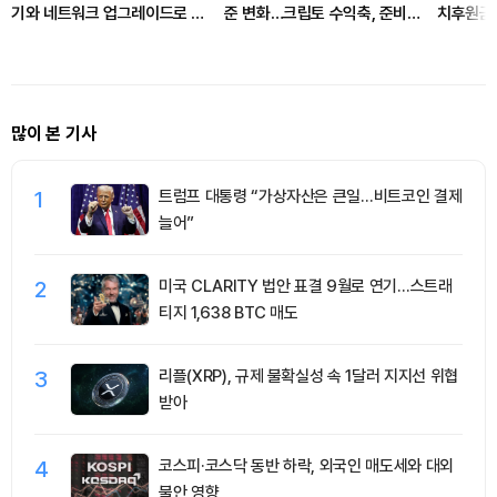
기와 네트워크 업그레이드로 주
준 변화…크립토 수익축, 준비금
치후원금 
목받아
과 이자로 이동
많이 본 기사
1
트럼프 대통령 “가상자산은 큰일…비트코인 결제
늘어”
2
미국 CLARITY 법안 표결 9월로 연기…스트래
티지 1,638 BTC 매도
3
리플(XRP), 규제 불확실성 속 1달러 지지선 위협
받아
4
코스피·코스닥 동반 하락, 외국인 매도세와 대외
불안 영향