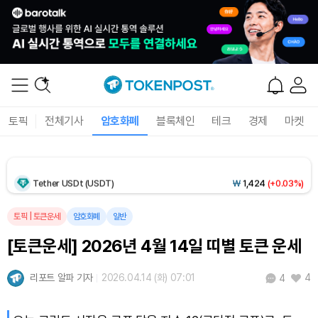
Dogecoin (DOGE)
₩
99.35
(+1.11%)
Bitcoin (BTC)
₩
92,423,685
(+0.89%)
토픽
전체기사
암호화폐
블록체인
테크
경제
마켓
Ethereum (ETH)
₩
2,728,146
(+0.61%)
Tether USDt (USDT)
₩
1,424
(+0.03%)
BNB (BNB)
₩
844,193
(+0.15%)
토픽
|
토큰운세
암호화폐
일반
[토큰운세] 2026년 4월 14일 띠별 토큰 운세
USDC (USDC)
₩
1,425
(+0.01%)
리포트 알파 기자
2026.04.14 (화) 07:01
4
4
XRP (XRP)
₩
1,456
(-1.17%)
Solana (SOL)
₩
105,017
(+1.48%)