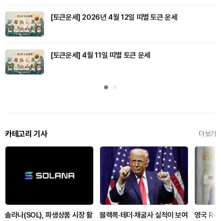
[토큰운세] 2026년 4월 12일 띠별 토큰 운세
[토큰운세] 4월 11일 띠별 토큰 운세
카테고리 기사
더보기
솔라나(SOL), 파생상품 시장 활
블랙록·테더·채굴사 실적이 보여
영국 Ref