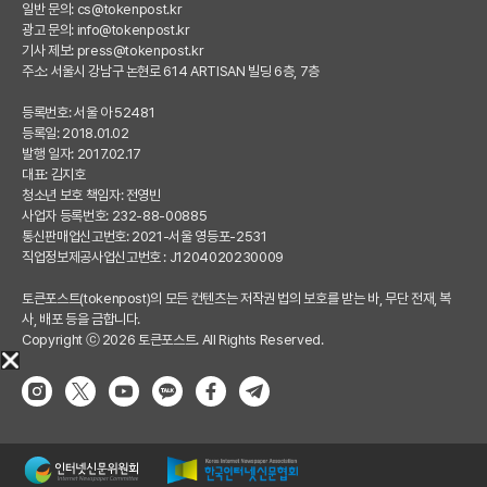
일반 문의:
cs@tokenpost.kr
광고 문의:
info@tokenpost.kr
기사 제보:
press@tokenpost.kr
주소: 서울시 강남구 논현로 614 ARTISAN 빌딩 6층, 7층
등록번호: 서울 아 52481
등록일: 2018.01.02
발행 일자: 2017.02.17
대표: 김지호
청소년 보호 책임자: 전영빈
사업자 등록번호: 232-88-00885
통신판매업신고번호: 2021-서울 영등포-2531
직업정보제공사업신고번호 : J1204020230009
토큰포스트(tokenpost)의 모든 컨텐츠는 저작권 법의 보호를 받는 바, 무단 전재, 복
사, 배포 등을 금합니다.
Copyright ⓒ 2026 토큰포스트. All Rights Reserved.