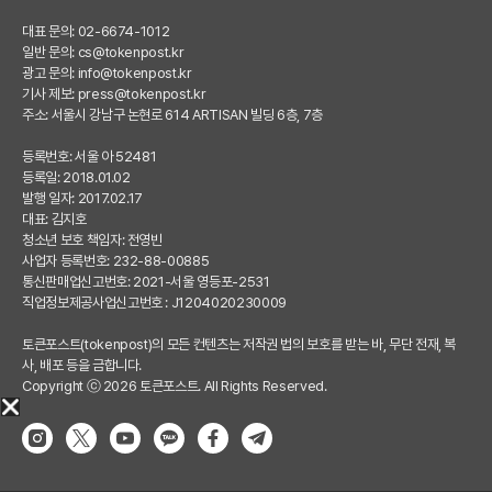
대표 문의: 02-6674-1012
일반 문의:
cs@tokenpost.kr
광고 문의:
info@tokenpost.kr
기사 제보:
press@tokenpost.kr
주소: 서울시 강남구 논현로 614 ARTISAN 빌딩 6층, 7층
등록번호: 서울 아 52481
등록일: 2018.01.02
발행 일자: 2017.02.17
대표: 김지호
청소년 보호 책임자: 전영빈
사업자 등록번호: 232-88-00885
통신판매업신고번호: 2021-서울 영등포-2531
직업정보제공사업신고번호 : J1204020230009
토큰포스트(tokenpost)의 모든 컨텐츠는 저작권 법의 보호를 받는 바, 무단 전재, 복
사, 배포 등을 금합니다.
Copyright ⓒ 2026 토큰포스트. All Rights Reserved.