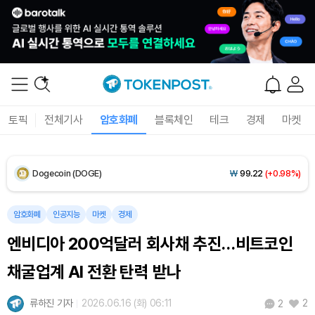
Solana (SOL)
₩
104,867
(+1.30%)
TRON (TRX)
₩
466.4
(+0.06%)
Hyperliquid (HYPE)
₩
77,243
(-3.57%)
토픽
전체기사
암호화폐
블록체인
테크
경제
마켓
Dogecoin (DOGE)
₩
99.22
(+0.98%)
Bitcoin (BTC)
₩
92,411,970
(+0.85%)
암호화폐
인공지능
마켓
경제
엔비디아 200억달러 회사채 추진…비트코인
채굴업계 AI 전환 탄력 받나
류하진 기자
2026.06.16 (화) 06:11
2
2