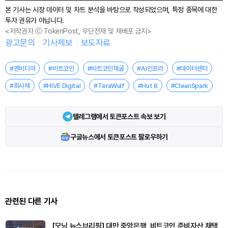
본 기사는 시장 데이터 및 차트 분석을 바탕으로 작성되었으며, 특정 종목에 대한
투자 권유가 아닙니다.
<저작권자 ⓒ TokenPost, 무단전재 및 재배포 금지>
광고문의
기사제보
보도자료
#엔비디아
#비트코인
#비트코인채굴
#AI인프라
#데이터센터
#회사채
#HIVE Digital
#TeraWulf
#Hut 8
#CleanSpark
텔레그램에서 토큰포스트 속보 보기
구글뉴스에서 토큰포스트 팔로우하기
관련된 다른 기사
[모닝 뉴스브리핑] 대만 중앙은행, 비트코인 준비자산 채택