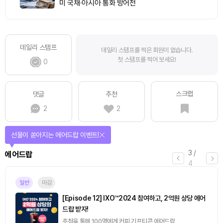
미 국채·아시아 통화 방어전
데일리 스탬프
데일리 스탬프를 찍은 회원이 없습니다.
첫 스탬프를 찍어 보세요!
0
스크랩
댓글
추천
2
2
선물이 쏟아지는 에어드랍 이벤트!
3
/
에어드랍
4
일반
마감
[Episode 12] IXO™2024 참여하고, 2억원 상당 에어
드랍 받자!
추첨을 통해 100명에게 커피 기프티콘 에어드랍