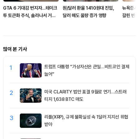
GTA 6 기대감 번지자…테이크
원/달러 환율 1410원대 진입,
뉴욕증시,
투 토큰화 주식, 솔라나서 거래
달러 매도 물량 증가 영향
갈린 반응
확대
많이 본 기사
1
트럼프 대통령 “가상자산은 큰일…비트코인 결제
늘어”
2
미국 CLARITY 법안 표결 9월로 연기…스트래
티지 1,638 BTC 매도
3
리플(XRP), 규제 불확실성 속 1달러 지지선 위협
받아