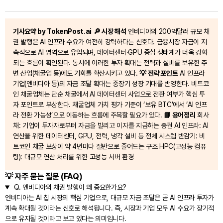
기사요약 by TokenPost.ai
🔎 시장 해석
엔비디아의 200억달러 규모 채
권 발행은 AI 인프라 수요가 여전히 강력하다는 신호다. 금융시장 자금이 지
속적으로 AI 영역으로 유입되며, 데이터센터·GPU 중심 생태계가 더욱 강화
되는 흐름이 확인된다. 동시에 이러한 투자 확대는 전력과 설비를 보유한 주
변 산업(채굴업 등)에도 기회를 확산시키고 있다.
💡 전략 포인트
AI 인프라
기업(엔비디아 등)의 자금 조달 확대는 중장기 성장 기대를 반영한다. 비트코
인 채굴업체는 단순 채굴에서 AI 데이터센터 사업으로 전환 여부가 핵심 투
자 포인트로 부상한다. 채굴업체 가치 평가 기준이 ‘보유 BTC’에서 ‘AI 인프
라 전환 가능성’으로 이동하는 흐름에 주목할 필요가 있다.
📘 용어정리
회사
채: 기업이 투자자로부터 자금을 빌리고 이자를 지급하는 증권 AI 인프라: AI
연산을 위한 데이터센터, GPU, 전력, 냉각 설비 등 전체 시스템 반감기: 비
트코인 채굴 보상이 약 4년마다 절반으로 줄어드는 구조 HPC(고성능 컴퓨
팅): 대규모 연산 처리를 위한 고성능 서버 환경
💡 자주 묻는 질문 (FAQ)
Q.
엔비디아의 채권 발행이 왜 중요한가요?
엔비디아는 AI 칩 시장의 핵심 기업으로, 대규모 자금 조달은 곧 AI 인프라 투자가
계속 확대될 것이라는 신호로 해석됩니다. 즉, 시장과 기업 모두 AI 수요가 장기적
으로 유지될 것이라고 보고 있다는 의미입니다.