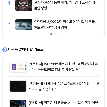
4
코스피·코스닥 동반 하락, 외국인 매도세와 대외
불안 영향
5
이더리움 2,000달러 막히고 XRP 1달러 흔들…
알트코인 선별 장세 강화
지금 꼭 알아야 할 리포트
[토큰분석] IMF “토큰화는 금융 인프라를 없애지 않
는다… ‘하이브리드 FMI’로 재편할 뿐”
[마켓분석] 세계에서 가장 소외됐던 시장의 반격… 코
스피 대규모 숏스퀴즈
[경제분석] 미국은 왜 엔화를 샀나…‘일본 구제’ 아닌