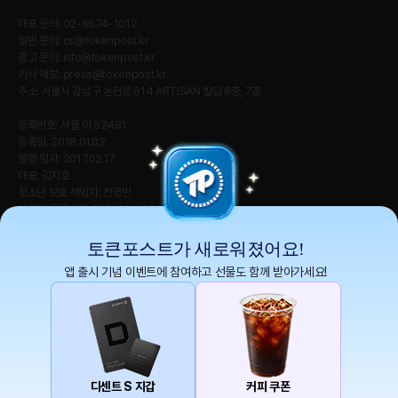
대표 문의: 02-6674-1012
일반 문의:
cs@tokenpost.kr
광고 문의:
info@tokenpost.kr
기사 제보:
press@tokenpost.kr
주소: 서울시 강남구 논현로 614 ARTISAN 빌딩 6층, 7층
등록번호: 서울 아 52481
등록일: 2018.01.02
발행 일자: 2017.02.17
대표: 김지호
청소년 보호 책임자: 전영빈
사업자 등록번호: 232-88-00885
통신판매업신고번호: 2021-서울 영등포-2531
직업정보제공사업신고번호 : J1204020230009
토큰포스트가 새로워졌어요!
앱 출시 기념 이벤트에 참여하고 선물도 함께 받아가세요!
토큰포스트(tokenpost)의 모든 컨텐츠는 저작권 법의 보호를 받는 바, 무단 전재, 복
사, 배포 등을 금합니다.
Copyright ⓒ 2026 토큰포스트. All Rights Reserved.
디센트 S 지갑
커피 쿠폰