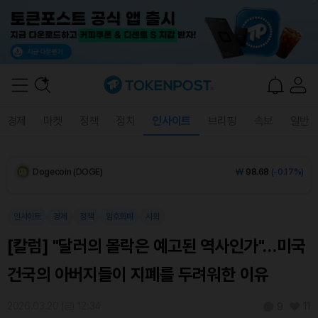
Solana (SOL)
₩
108,414
(+0.59%)
TRON (TRX)
₩
467.0
(+0.50%)
Hyperliquid (HYPE)
₩
77,693
(+1.58%)
경제
마켓
정책
정치
인사이트
브리핑
속보
일반
Dogecoin (DOGE)
₩
98.68
(-0.17%)
Bitcoin (BTC)
₩
91,688,622
(+0.24%)
인사이트
경제
정책
암호화폐
사회
[칼럼] "달러의 몰락은 예고된 역사인가"…미국
건국의 아버지들이 지폐를 두려워한 이유
2026.03.20 (금) 12:34
11
9