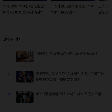
스타크웨어 “스타크넷 연환산
아스터 285만개 추가 소각, 누
코스닥 승
수익 1200% 증가·첫 흑자”
적 1억8887만개
별도 관
많이 본 기사
1
대통령실, 반도체 소부장에 5조원 펀드 조성
2
미 민주당, CLARITY Act 허점 지적…트럼프 대
통령 암호화폐 수익도 문제 제기
3
4000명 참여한 SK하이닉스 새 노조 준비모임