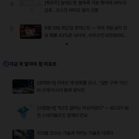
4
[특징주] 알테오젠, 블랙록 지분 확대에 14%대
급등…코스닥 바이오 랠리 선봉
5
8월 10일 퇴근길 팟캐스트 — 미국 9월 금리 인
상 확률 43%로 낮아져…비트코인 6만5000달
러 유지
지금 꼭 알아야 할 리포트
[경제분석] 미국은 왜 엔화를 샀나…‘일본 구제’ 아닌
미 국채·아시아 통화 방어전
[시장분석] "62조 달러는 허상이었다" — BCG가 밝
힌 스테이블코인 결제의 민낯
자산을 모으는 기술과 지키는 기술은 다르다