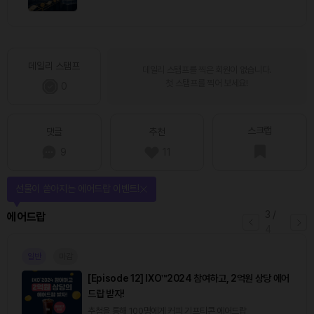
데일리 스탬프
데일리 스탬프를 찍은 회원이 없습니다.
첫 스탬프를 찍어 보세요!
0
스크랩
댓글
추천
9
11
선물이 쏟아지는 에어드랍 이벤트!
3
/
에어드랍
4
일반
마감
[Episode 12] IXO™2024 참여하고, 2억원 상당 에어
드랍 받자!
추첨을 통해 100명에게 커피 기프티콘 에어드랍