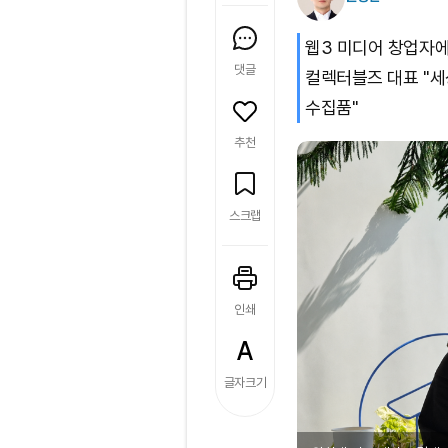
웹3 미디어 창업자
댓글
컬렉터블즈 대표 "세
수집품"
추천
스크랩
인쇄
글자크기