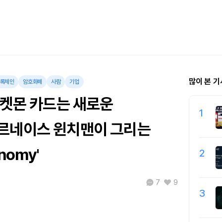
많이 본 기
록체인
암호화폐
사람
기업
포켓몬 카드는 새로운
1
르네이스 윈치맨이 그리는
onomy'
2
7
9
3