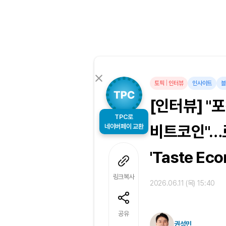
토픽
|
인터뷰
인사이트
블
[인터뷰] "
TPC로
네이버페이 교환
비트코인"…
'Taste Ec
링크복사
2026.06.11 (목) 15:40
공유
권성민