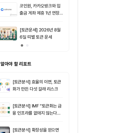
코인원, 카카오뱅크와 입
9
[모닝 시세브리
출금 계좌 제휴 1년 연장
폐 시장 혼조세
가능성
인 64,849달
움 1,917달러
[토큰운세] 2026년 8월
10
“해킹에 1억달
6일 띠별 토큰 운세
데도 반등”...
트코인 랠리의 
 알아야 할 리포트
[토큰분석] 효율의 이면, 토큰
화가 만든 다섯 갈래 리스크
[토큰분석] IMF “토큰화는 금
융 인프라를 없애지 않는다…
‘하이브리드 FMI’로 재편할
뿐”
[토큰분석] 확장성을 얻으면