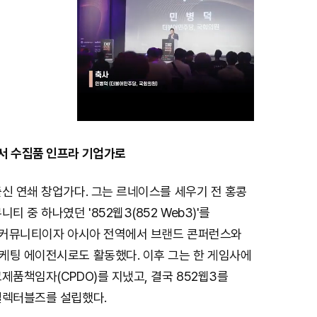
서 수집품 인프라 기업가로
M
신 연쇄 창업가다. 그는 르네이스를 세우기 전 홍콩
u
t
티 중 하나였던 '852웹3(852 Web3)'를
e
는 커뮤니티이자 아시아 전역에서 브랜드 콘퍼런스와
케팅 에이전시로도 활동했다. 이후 그는 한 게임사에
제품책임자(CPDO)를 지냈고, 결국 852웹3를
컬렉터블즈를 설립했다.