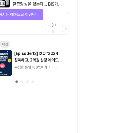
탈중앙성을 잃는다… BIS가
짚은 블록체인 ‘분열의 경제
선물 받자!
학’
4
/
4
마감
[토큰포스트] 기사 퀴즈
[토큰포스트] 기사 
657회차
656회차
2026.08.06 (목) ~
2026.08.05 (수) ~
2026.08.07 (금)
2026.08.06 (목)