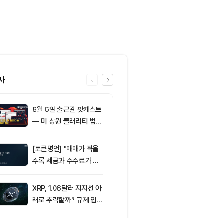
사
8월 6일 출근길 팟캐스트
6
주요 해운사들,
— 미 상원 클래리티 법안
무즈 통행료에
또 밀렸다…비트코인·이더
요청
리움 반등 속 숏 청산 2.3
[토큰명언] "매매가 적을
7
암호화폐 시장,
5억달러
수록 세금과 수수료가 적
동안 레버리지 
다" ㅡ Day 142
억 3500만 
XRP, 1.06달러 지지선 아
8
ETF스토어 대표
래로 추락할까? 규제 입법
TY 법안 논의
과 기관 자금 유입 관건
교육 필요성 드