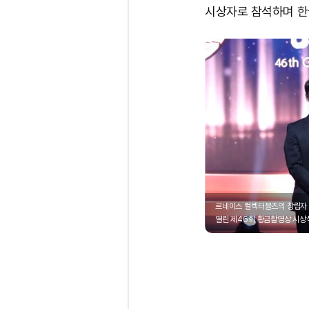
시상자로 참석하며 한
르네이스 컬렉터블즈의 창립자 겸 
열린 제46회 황금촬영상 시상