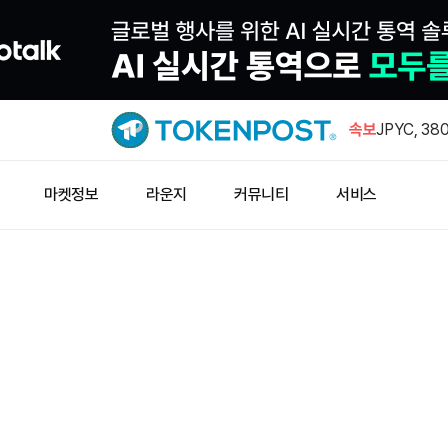
미국 디젤 
소
속보
JPYC, 3
치…AZ-C
소프트뱅크, 
마켓정보
라운지
커뮤니티
서비스
달러 대출
소프트뱅크 
558억엔
후오비 HTX
미국 디젤 
소
JPYC, 3
치…AZ-C