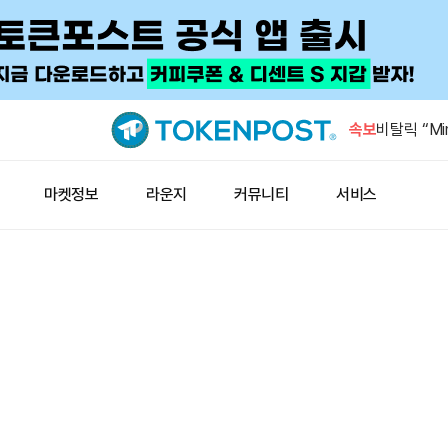
미국 7월 
4.1%
속보
비탈릭 “Min
넘어선 첫 
비탈릭 “시
마켓정보
라운지
커뮤니티
서비스
환영”
사우디·파키
정 체결 예
THENA, 
미국 7월 
4.1%
비탈릭 “Min
넘어선 첫 