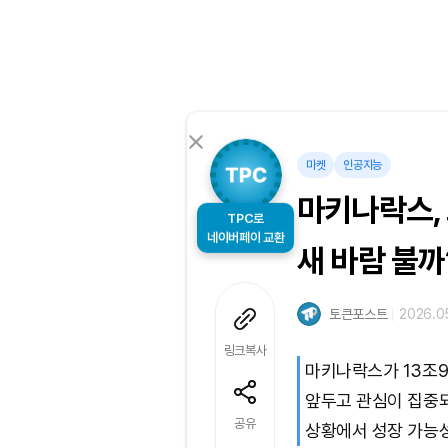
마켓
인공지능
마키나락스, 
TPC로
새 바람 불까
네이버페이 교환
토큰포스트
2026.05
링크복사
마키나락스가 13조
앞두고 관심이 집중되
공유
상황에서 성장 가능