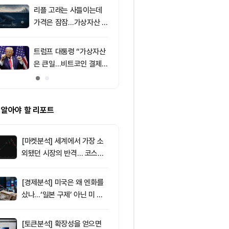
리플 고래는 사들이는데
9
미국 CLARIT
가격은 잠잠…가상자산 바
결 9월로 연
닥 신호 주목
지 1,638 BT
트럼프 대통령 “가상자산
10
[오후 뉴스브리
은 큰일…비트코인 결제
인 고래, 12억
늘어”
BTC 매입 및 
소식 外
 알아야 할 리포트
[마켓분석] 세계에서 가장 소
외됐던 시장의 반격… 코스피
대규모 숏스퀴즈
[경제분석] 미국은 왜 엔화를
샀나…‘일본 구제’ 아닌 미 국
채·아시아 통화 방어전
[토큰분석] 확장성을 얻으면