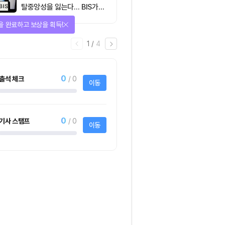
탈중앙성을 잃는다… BIS가
짚은 블록체인 ‘분열의 경제
을 완료하고 보상을 획득!
학’
1
/
4
0
출석 체크
/ 0
이동
0
기사 스탬프
/ 0
이동