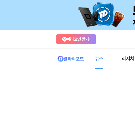
베리코인 받기
뉴스
리서치
알파리포트