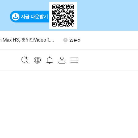
고용 2만3000명 감소…실업률
1시간 전
iMax H3, 훈위안Video 1.5
23분 전
오픈소스 비디오 모델”
그널 전화번호 없는 가입 추진
29분 전
스탄·튀르키예, 공동 방위협
37분 전
정
THE 10% 추가 발행 추진 철회
1시간 전
고용 2만3000명 감소…실업률
1시간 전
iMax H3, 훈위안Video 1.5
23분 전
오픈소스 비디오 모델”