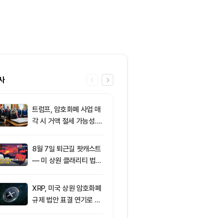
사
트럼프, 암호화폐 사업 매
6
클래리티 법안,
각 시 거액 절세 가능성...
앞두고 분기점
클래리티 법안 윤리 조항
불투명
주목
8월 7일 퇴근길 팟캐스트
7
[특징주] 금호
— 미 상원 클래리티 법안
락장서 외국인
표결 추진…비트코인 ET
속…장중 매수 
F 3일 연속 유입
포착
XRP, 미국 상원 암호화폐
8
친암호화폐 진영
규제 법안 표결 연기로 급
당 경선서 뜻밖
락
래리티 법안 변