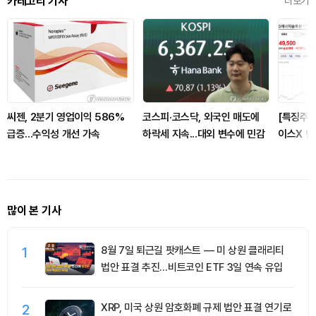
카테고리 기사
더보기
씨젠, 2분기 영업이익 586%
코스피·코스닥, 외국인 매도에
[특징주]
급증...수익성 개선 가속
하락세 지속...대외 변수에 민감
이스X 반
망 기대 
많이 본 기사
1
8월 7일 퇴근길 팟캐스트 — 미 상원 클래리티
법안 표결 추진…비트코인 ETF 3일 연속 유입
2
XRP, 미국 상원 암호화폐 규제 법안 표결 연기로