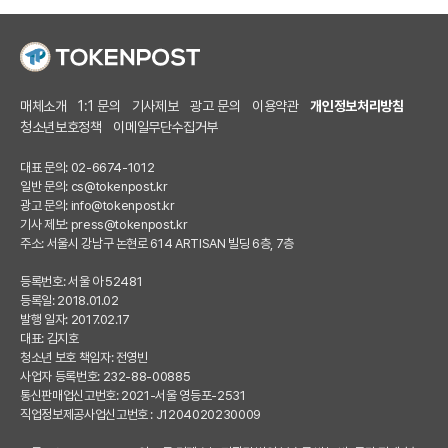
매체소개
1:1 문의
기사제보
광고 문의
이용약관
개인정보처리방침
청소년보호정책
이메일무단수집거부
대표 문의: 02-6674-1012
일반 문의:
cs@tokenpost.kr
광고 문의:
info@tokenpost.kr
기사 제보:
press@tokenpost.kr
주소: 서울시 강남구 논현로 614 ARTISAN 빌딩 6층, 7층
등록번호: 서울 아 52481
등록일: 2018.01.02
발행 일자: 2017.02.17
대표: 김지호
청소년 보호 책임자: 전영빈
사업자 등록번호: 232-88-00885
통신판매업신고번호: 2021-서울 영등포-2531
직업정보제공사업신고번호 : J1204020230009