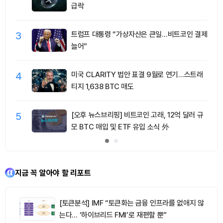
급락
3
트럼프 대통령 “가상자산은 큰일…비트코인 결제
늘어”
4
미국 CLARITY 법안 표결 9월로 연기…스트래
티지 1,638 BTC 매도
5
[오후 뉴스브리핑] 비트코인 고래, 12억 달러 규
모 BTC 매입 및 ETF 유입 소식 外
지금 꼭 알아야 할 리포트
[토큰분석] IMF “토큰화는 금융 인프라를 없애지 않
는다… ‘하이브리드 FMI’로 재편할 뿐”