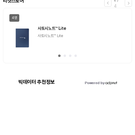
에어드랍
4
일반
마감
[Episode 12] IXO™2024 참여하고, 2억원 상당 에어
드랍 받자!
추첨을 통해 100명에게 커피 기프티콘 에어드랍
빅데이터 추천정보