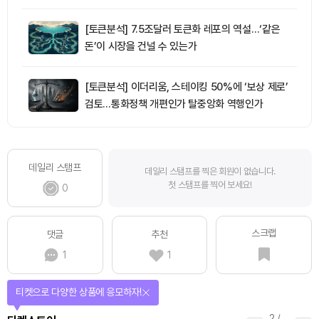
[토큰분석] 7.5조달러 토큰화 레포의 역설…‘같은
돈’이 시장을 건널 수 있는가
[토큰분석] 이더리움, 스테이킹 50%에 ‘보상 제로’
검토…통화정책 개편인가 탈중앙화 역행인가
데일리 스탬프
데일리 스탬프를 찍은 회원이 없습니다.
첫 스탬프를 찍어 보세요!
0
스크랩
댓글
추천
1
1
선물이 쏟아지는 에어드랍 이벤트!
3
/