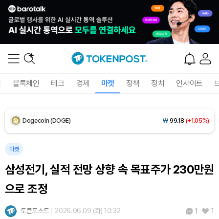
XRP (XRP)
₩
1,451
(-1.94%)
Solana (SOL)
₩
104,564
(+0.61%)
TRON (TRX)
₩
465.8
(0.00%)
Hyperliquid (HYPE)
₩
77,109
(-3.44%)
폐
블록체인
테크
경제
마켓
정책
정치
인사이트
Dogecoin (DOGE)
₩
99.18
(+1.05%)
Bitcoin (BTC)
₩
92,245,881
(+0.51%)
마켓
삼성전기, 실적 전망 상향 속 목표주가 230만원
으로 조정
토큰포스트
2026.06.09 (화) 10:32
1
1