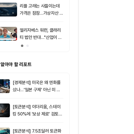
포착
리플 고래는 사들이는데
9
8월 7일 퇴근
가격은 잠잠…가상자산 바
— 미 상원 클
닥 신호 주목
표결 추진…비
F 3일 연속 유
엘리자베스 워런, 클래리
10
친암호화폐 진영
티 법안 반대…"산업이 쓴
당 경선서 뜻밖
암호화폐 법안 안 돼"
래리티 법안 변
 알아야 할 리포트
[경제분석] 미국은 왜 엔화를
샀나…‘일본 구제’ 아닌 미 국
채·아시아 통화 방어전
[토큰분석] 이더리움, 스테이
킹 50%에 ‘보상 제로’ 검토…
통화정책 개편인가 탈중앙화
역행인가
[토큰분석] 7.5조달러 토큰화