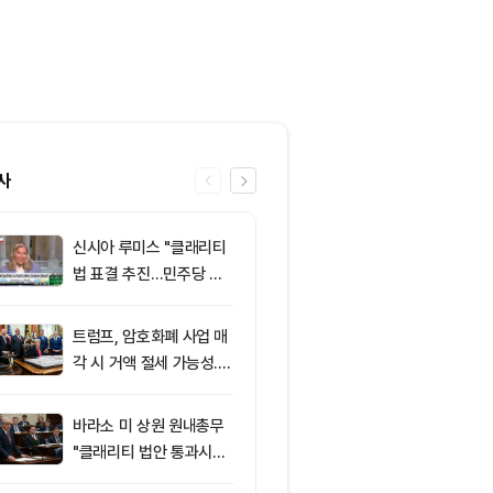
사
신시아 루미스 "클래리티
6
클래리티 법안,
법 표결 추진…민주당 입
앞두고 분기점
장 기록에 남길 것"
불투명
트럼프, 암호화폐 사업 매
7
‘관세’ 한마디
각 시 거액 절세 가능성...
6만2000달
클래리티 법안 윤리 조항
피드, 5억달러
주목
의 공포 경고
바라소 미 상원 원내총무
8
[특징주] 금호
"클래리티 법안 통과시킬
락장서 외국인
때"
속…장중 매수 