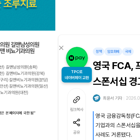
정책
암호화폐
국제
영국 FCA
TPC로
네이버페이 교환
스폰서십 경
최윤서 기자
2026.0
링크복사
영국 금융감독청(F
기업과의 스폰서십을
공유
사례도 거론됐다.