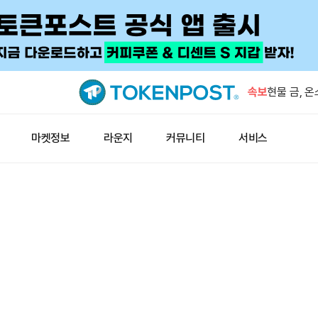
OKX, GO
어 상장폐
속보
현물 금, 
중국 7월 원
마켓정보
라운지
커뮤니티
서비스
7월 암호화
해 두 번째
체인링크, 1
비금 지갑 
OKX, GO
어 상장폐
현물 금, 