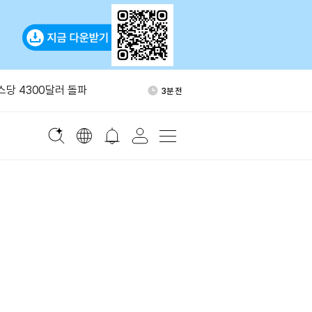
DS·PRCL·DUCK 현물 거래페
25분 전
지
온스당 4300달러 돌파
3분 전
유 수입, 6월 급감 뒤 반등
8분 전
폐 해킹 피해 2.47억달러…올
19분 전
 규모
13만달러 규모 LINK 환매…준
21분 전
이체
DS·PRCL·DUCK 현물 거래페
25분 전
지
온스당 4300달러 돌파
3분 전