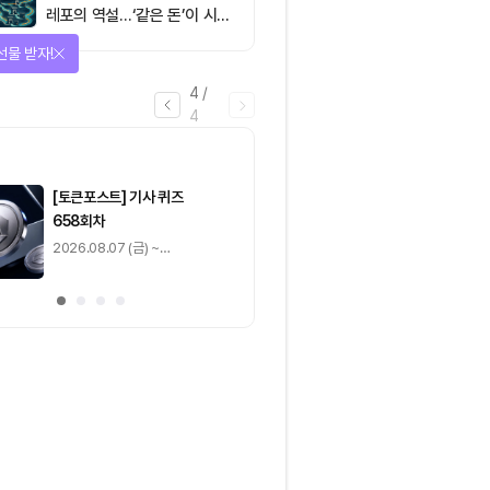
레포의 역설…‘같은 돈’이 시장
을 건널 수 있는가
을 완료하고 보상을 획득!
1
/
4
0
출석 체크
/ 0
이동
0
기사 스탬프
/ 0
이동