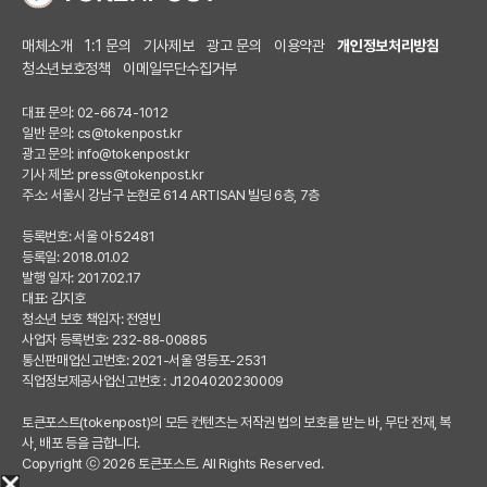
매체소개
1:1 문의
기사제보
광고 문의
이용약관
개인정보처리방침
청소년보호정책
이메일무단수집거부
대표 문의: 02-6674-1012
일반 문의:
cs@tokenpost.kr
광고 문의:
info@tokenpost.kr
기사 제보:
press@tokenpost.kr
주소: 서울시 강남구 논현로 614 ARTISAN 빌딩 6층, 7층
등록번호: 서울 아 52481
등록일: 2018.01.02
발행 일자: 2017.02.17
대표: 김지호
청소년 보호 책임자: 전영빈
사업자 등록번호: 232-88-00885
통신판매업신고번호: 2021-서울 영등포-2531
직업정보제공사업신고번호 : J1204020230009
토큰포스트(tokenpost)의 모든 컨텐츠는 저작권 법의 보호를 받는 바, 무단 전재, 복
사, 배포 등을 금합니다.
Copyright ⓒ 2026 토큰포스트. All Rights Reserved.