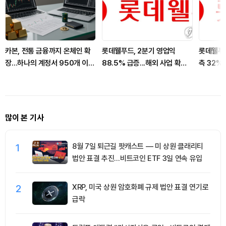
카본, 전통 금융까지 온체인 확
롯데웰푸드, 2분기 영업익
롯데웰푸드
장…하나의 계정서 950개 이상
88.5% 급증...해외 사업 확대
측 32%
거래 지원
로 선전
비결은?
많이 본 기사
1
8월 7일 퇴근길 팟캐스트 — 미 상원 클래리티
법안 표결 추진…비트코인 ETF 3일 연속 유입
2
XRP, 미국 상원 암호화폐 규제 법안 표결 연기로
급락