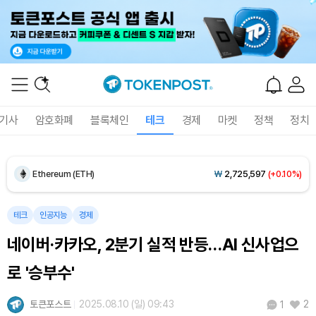
Dogecoin (DOGE)
₩
99.37
(+1.13%)
Bitcoin (BTC)
₩
92,344,644
(+0.49%)
기사
암호화폐
블록체인
테크
경제
마켓
정책
정치
Ethereum (ETH)
₩
2,725,597
(+0.10%)
Tether USDt (USDT)
₩
1,424
(+0.01%)
BNB (BNB)
₩
843,465
(+0.03%)
테크
인공지능
경제
네이버·카카오, 2분기 실적 반등…AI 신사업으
USDC (USDC)
₩
1,425
(0.00%)
로 '승부수'
XRP (XRP)
₩
1,454
(-1.97%)
토큰포스트
2025.08.10 (일) 09:43
2
1