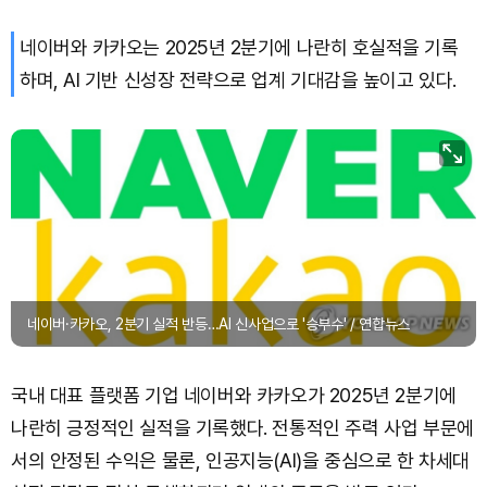
Solana (SOL)
₩
104,739
(+0.65%)
네이버와 카카오는 2025년 2분기에 나란히 호실적을 기록
TRON (TRX)
₩
466.1
(+0.12%)
하며, AI 기반 신성장 전략으로 업계 기대감을 높이고 있다.
Hyperliquid (HYPE)
₩
77,400
(-3.19%)
Dogecoin (DOGE)
₩
99.37
(+1.13%)
Bitcoin (BTC)
₩
92,344,644
(+0.49%)
네이버·카카오, 2분기 실적 반등…AI 신사업으로 '승부수' / 연합뉴스
국내 대표 플랫폼 기업 네이버와 카카오가 2025년 2분기에
나란히 긍정적인 실적을 기록했다. 전통적인 주력 사업 부문에
서의 안정된 수익은 물론, 인공지능(AI)을 중심으로 한 차세대