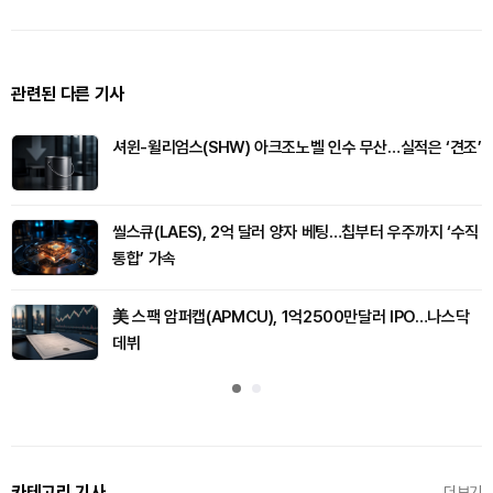
관련된 다른 기사
셔윈-윌리엄스(SHW) 아크조노벨 인수 무산…실적은 ‘견조’
씰스큐(LAES), 2억 달러 양자 베팅…칩부터 우주까지 ‘수직
통합’ 가속
美 스팩 암퍼캡(APMCU), 1억2500만달러 IPO…나스닥
데뷔
카테고리 기사
더보기