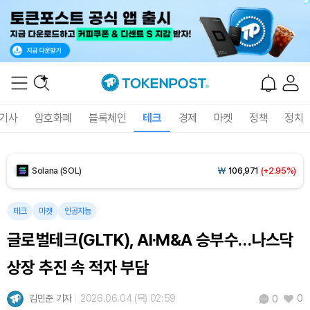
Tether USDt (USDT)
₩
1,407
(-0.01%)
BNB (BNB)
₩
849,027
(+1.77%)
USDC (USDC)
₩
1,408
(0.00%)
기사
암호화폐
블록체인
테크
경제
마켓
정책
정치
XRP (XRP)
₩
1,465
(+1.64%)
Solana (SOL)
₩
106,971
(+2.95%)
TRON (TRX)
₩
462.6
(+0.47%)
테크
마켓
인공지능
글로벌테크(GLTK), AI·M&A 승부수…나스닥
Hyperliquid (HYPE)
₩
77,208
(+0.63%)
상장 추진 속 적자 부담
Dogecoin (DOGE)
₩
99.82
(+1.51%)
김민준 기자
2026.06.04 (목) 02:59
0
0
Bitcoin (BTC)
₩
91,488,887
(+0.06%)