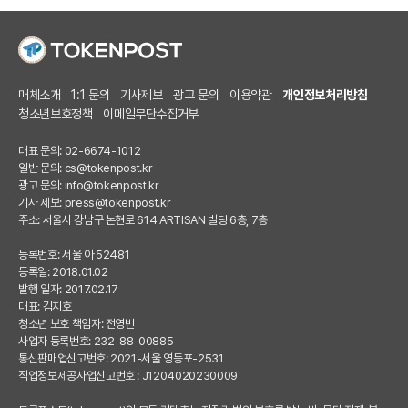
매체소개
1:1 문의
기사제보
광고 문의
이용약관
개인정보처리방침
청소년보호정책
이메일무단수집거부
대표 문의: 02-6674-1012
일반 문의:
cs@tokenpost.kr
광고 문의:
info@tokenpost.kr
기사 제보:
press@tokenpost.kr
주소: 서울시 강남구 논현로 614 ARTISAN 빌딩 6층, 7층
등록번호: 서울 아 52481
등록일: 2018.01.02
발행 일자: 2017.02.17
대표: 김지호
청소년 보호 책임자: 전영빈
사업자 등록번호: 232-88-00885
통신판매업신고번호: 2021-서울 영등포-2531
직업정보제공사업신고번호 : J1204020230009