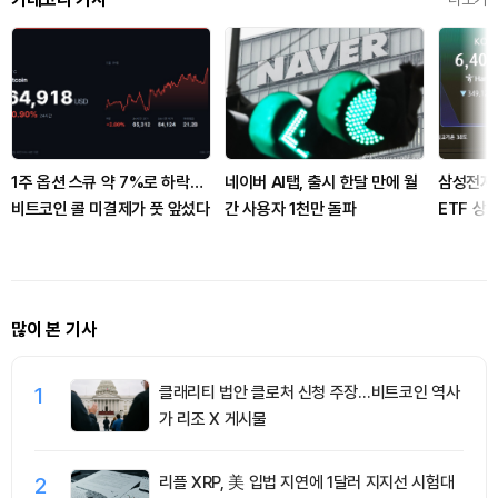
1주 옵션 스큐 약 7%로 하락…
네이버 AI탭, 출시 한달 만에 월
삼성전자
비트코인 콜 미결제가 풋 앞섰다
간 사용자 1천만 돌파
ETF 상
차의 일
많이 본 기사
1
클래리티 법안 클로처 신청 주장…비트코인 역사
가 리조 X 게시물
2
리플 XRP, 美 입법 지연에 1달러 지지선 시험대