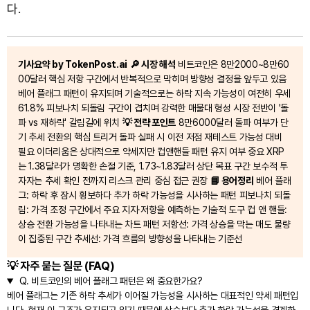
다.
기사요약 by TokenPost.ai
🔎 시장 해석
비트코인은 8만2000~8만60
00달러 핵심 저항 구간에서 반복적으로 막히며 방향성 결정을 앞두고 있음
베어 플래그 패턴이 유지되며 기술적으로는 하락 지속 가능성이 여전히 우세
61.8% 피보나치 되돌림 구간이 겹치며 강력한 매물대 형성 시장 전반이 '돌
파 vs 재하락' 갈림길에 위치
💡 전략 포인트
8만6000달러 돌파 여부가 단
기 추세 전환의 핵심 트리거 돌파 실패 시 이전 저점 재테스트 가능성 대비
필요 이더리움은 상대적으로 약세지만 컵앤핸들 패턴 유지 여부 중요 XRP
는 1.38달러가 명확한 손절 기준, 1.73~1.83달러 상단 목표 구간 보수적 투
자자는 추세 확인 전까지 리스크 관리 중심 접근 권장
📘 용어정리
베어 플래
그: 하락 후 잠시 횡보하다 추가 하락 가능성을 시사하는 패턴 피보나치 되돌
림: 가격 조정 구간에서 주요 지지·저항을 예측하는 기술적 도구 컵 앤 핸들:
상승 전환 가능성을 나타내는 차트 패턴 저항선: 가격 상승을 막는 매도 물량
이 집중된 구간 추세선: 가격 흐름의 방향성을 나타내는 기준선
💡 자주 묻는 질문 (FAQ)
Q.
비트코인의 베어 플래그 패턴은 왜 중요한가요?
베어 플래그는 기존 하락 추세가 이어질 가능성을 시사하는 대표적인 약세 패턴입