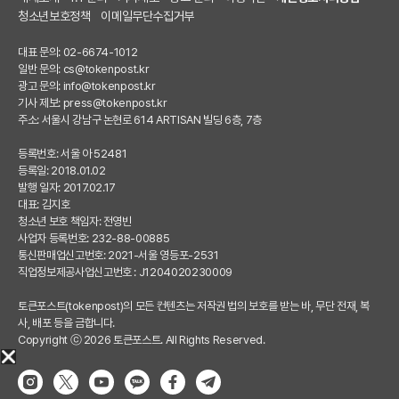
청소년보호정책
이메일무단수집거부
대표 문의: 02-6674-1012
일반 문의:
cs@tokenpost.kr
광고 문의:
info@tokenpost.kr
기사 제보:
press@tokenpost.kr
주소: 서울시 강남구 논현로 614 ARTISAN 빌딩 6층, 7층
등록번호: 서울 아 52481
등록일: 2018.01.02
발행 일자: 2017.02.17
대표: 김지호
청소년 보호 책임자: 전영빈
사업자 등록번호: 232-88-00885
통신판매업신고번호: 2021-서울 영등포-2531
직업정보제공사업신고번호 : J1204020230009
토큰포스트(tokenpost)의 모든 컨텐츠는 저작권 법의 보호를 받는 바, 무단 전재, 복
사, 배포 등을 금합니다.
Copyright ⓒ 2026 토큰포스트. All Rights Reserved.