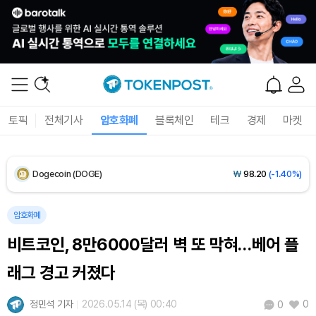
XRP (XRP)
₩
1,473
(-2.60%)
Solana (SOL)
₩
103,512
(-1.74%)
TRON (TRX)
₩
465.0
(-0.15%)
토픽
전체기사
암호화폐
블록체인
테크
경제
마켓
Hyperliquid (HYPE)
₩
79,833
(-1.06%)
Dogecoin (DOGE)
₩
98.20
(-1.40%)
Bitcoin (BTC)
₩
91,551,317
(-0.43%)
암호화폐
비트코인, 8만6000달러 벽 또 막혀…베어 플
래그 경고 커졌다
정민석 기자
2026.05.14 (목) 00:40
0
0