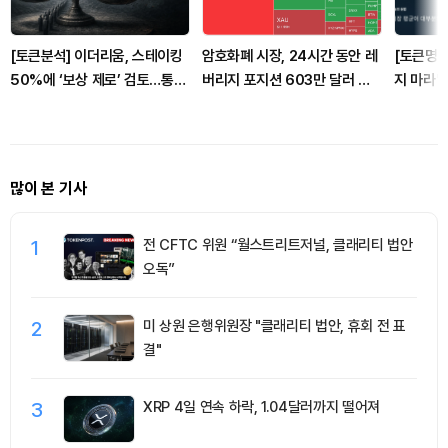
[토큰분석] 이더리움, 스테이킹
암호화폐 시장, 24시간 동안 레
[토큰명언
50%에 ‘보상 제로’ 검토…통화
버리지 포지션 603만 달러 청
지 마라" 
정책 개편인가 탈중앙화 역행인
산
가
많이 본 기사
1
전 CFTC 위원 “월스트리트저널, 클래리티 법안
오독”
2
미 상원 은행위원장 "클래리티 법안, 휴회 전 표
결"
3
XRP 4일 연속 하락, 1.04달러까지 떨어져