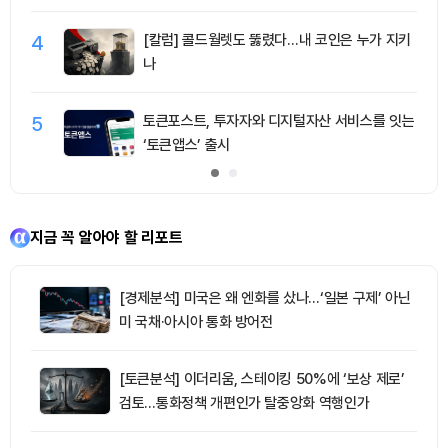
4
[칼럼] 콜드월렛도 뚫렸다…내 코인은 누가 지키
나
5
토큰포스트, 투자자와 디지털자산 서비스를 잇는
‘토큰앱스’ 출시
지금 꼭 알아야 할 리포트
[경제분석] 미국은 왜 엔화를 샀나…‘일본 구제’ 아닌
미 국채·아시아 통화 방어전
[토큰분석] 이더리움, 스테이킹 50%에 ‘보상 제로’
검토…통화정책 개편인가 탈중앙화 역행인가