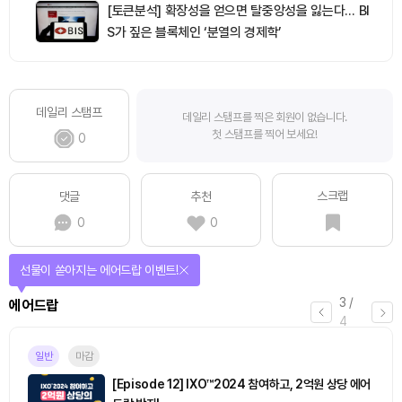
[토큰분석] 확장성을 얻으면 탈중앙성을 잃는다… BI
S가 짚은 블록체인 ‘분열의 경제학’
데일리 스탬프
데일리 스탬프를 찍은 회원이 없습니다.
첫 스탬프를 찍어 보세요!
0
스크랩
댓글
추천
0
0
선물이 쏟아지는 에어드랍 이벤트!
3
/
에어드랍
4
일반
마감
[Episode 12] IXO™2024 참여하고, 2억원 상당 에어