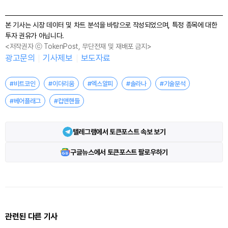
본 기사는 시장 데이터 및 차트 분석을 바탕으로 작성되었으며, 특정 종목에 대한
투자 권유가 아닙니다.
<저작권자 ⓒ TokenPost, 무단전재 및 재배포 금지>
광고문의
기사제보
보도자료
#비트코인
#이더리움
#엑스알피
#솔라나
#기술분석
#베어플래그
#컵앤핸들
텔레그램에서 토큰포스트 속보 보기
구글뉴스에서 토큰포스트 팔로우하기
관련된 다른 기사