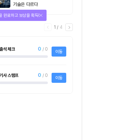
기술은 다르다
을 완료하고 보상을 획득!
1
/
4
0
출석 체크
/ 0
이동
0
기사 스탬프
/ 0
이동