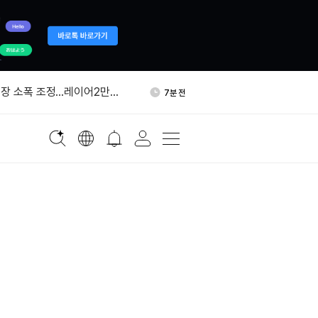
트, 유니트리 IPO 전략배정
27분 전
장 소폭 조정…레이어2만
7분 전
승
차세대 큐원 AI 상업 이용자에
17분 전
요구 추진
오늘 23억2500만달러 규모
19분 전
 옵션 만기
리, 공항·온라인 매장에 크
21분 전
이 도입
트, 유니트리 IPO 전략배정
27분 전
장 소폭 조정…레이어2만
7분 전
승