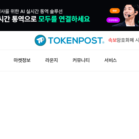
딥시크·텐센
참여
속보
암호화폐 시
0.50% 상
알리바바, 
마켓정보
라운지
커뮤니티
서비스
매출 분담 
데리비트, 
BTC·ETH
두바이듀티프
립토닷컴페
딥시크·텐센
참여
암호화폐 시
0.50% 상