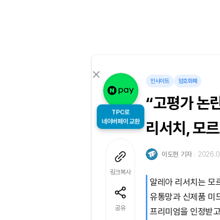
인사이트
암호화폐
“고평가 논란
TPC로
네이버페이 교환
리서치, 모
이도현 기자
2026.0
링크복사
알레아 리서치는 모르
유통망과 신제품 미드
공유
프리미엄을 인정받고 