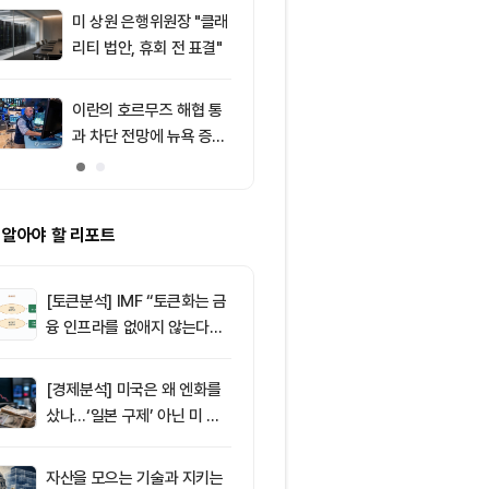
드, 고래 매수
미 상원 은행위원장 "클래
9
비트코인 따라
리티 법안, 휴회 전 표결"
립토 주식…카
치, 코인베이스
처는 ‘규모·유
이란의 호르무즈 해협 통
10
창펑자오 “태국
과 차단 전망에 뉴욕 증시
·가상자산 양
약세
0%”
 알아야 할 리포트
[토큰분석] IMF “토큰화는 금
융 인프라를 없애지 않는다…
‘하이브리드 FMI’로 재편할
뿐”
[경제분석] 미국은 왜 엔화를
샀나…‘일본 구제’ 아닌 미 국
채·아시아 통화 방어전
자산을 모으는 기술과 지키는