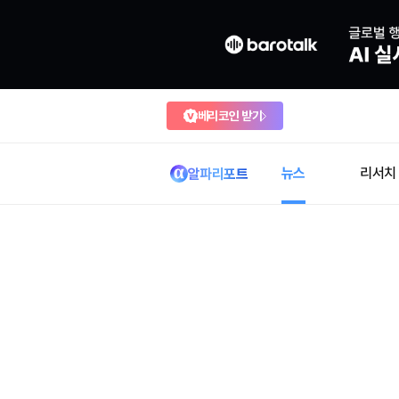
베리코인 받기
뉴스
리서치
알파리포트