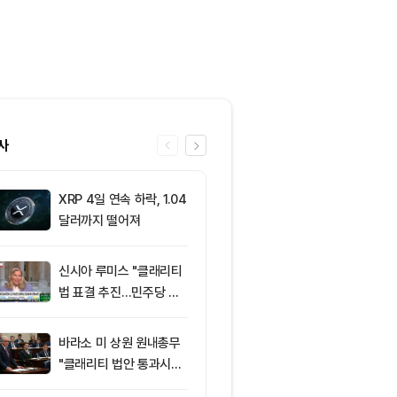
사
XRP 4일 연속 하락, 1.04
6
‘관세’ 한마디
달러까지 떨어져
6만2000달
피드, 5억달러
의 공포 경고
신시아 루미스 "클래리티
7
엘리자베스 워
법 표결 추진…민주당 입
티 법안 반대…
장 기록에 남길 것"
암호화폐 법안 
바라소 미 상원 원내총무
8
“규제도 금리
"클래리티 법안 통과시킬
데”…비트코인, 
때"
0달러선 지켰