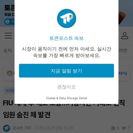
XRP (XRP)
₩
1,455
(-0.20%)
Solana (SOL)
₩
107,535
(+2.10%)
토큰포스트 속보
TRON (TRX)
₩
463.8
(+0.59%)
시장이 움직이기 전에 먼저 아세요. 실시간
토픽
전체기사
암호화폐
블록체인
테크
경제
마켓
Hyperliquid (HYPE)
₩
76,924
(-0.02%)
속보를 가장 빠르게 받아보세요.
Dogecoin (DOGE)
₩
98.59
(-0.46%)
지금 알림 받기
Bitcoin (BTC)
₩
91,188,881
(-0.31%)
괜찮아요
암호화폐
정책
사회
Cookie & Data Storage Detail
FIU 제재 후 해고·소송…가상자산 거래소 전직
임원 숨진 채 발견
강수빈 기자
2026.05.21 (목) 15:29
7
5