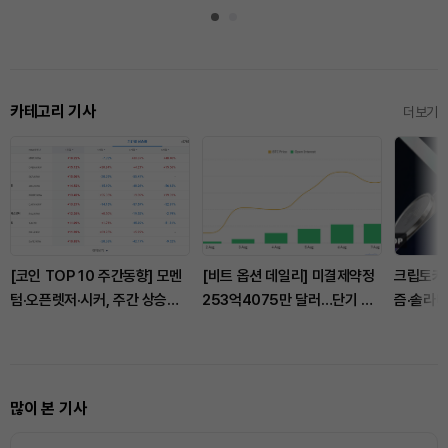
카테고리 기사
더보기
[코인 TOP 10 주간동향] 모멘
[비트 옵션 데일리] 미결제약정
크립토카드
텀·오픈렛저·시커, 주간 상승률
253억4075만 달러…단기 풋
즘·솔라나
상위…매수 체결강도는
거래 우위
CC·BCH·JUP 500% ‘쏠림’
많이 본 기사