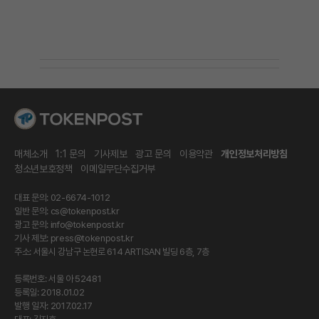
매체소개
1:1 문의
기사제보
광고 문의
이용약관
개인정보처리방침
청소년보호정책
이메일무단수집거부
대표 문의: 02-6674-1012
일반 문의:
cs@tokenpost.kr
광고 문의:
info@tokenpost.kr
기사 제보:
press@tokenpost.kr
주소: 서울시 강남구 논현로 614 ARTISAN 빌딩 6층, 7층
등록번호: 서울 아 52481
등록일: 2018.01.02
발행 일자: 2017.02.17