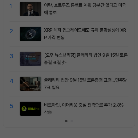
1
이란, 호르무즈 통행료 계획 당분간 없다고 미국
에 통보
2
XRP 레저 업그레이드에도 규제 불확실성에 XR
P 가격 변동
3
[오후 뉴스브리핑] 클래리티 법안 9월 15일 토론
종결 표결 外
4
클래리티 법안 9월 15일 토론종결 표결…민주당
7표 필요
5
비트마인, 이더리움 중심 전략으로 주가 2.8%
상승