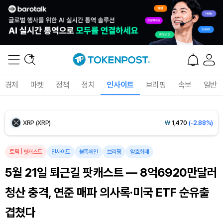
Ethereum (ETH)
₩
2,710,211
(-0.05%)
Tether USDt (USDT)
₩
1,421
(+0.01%)
BNB (BNB)
₩
841,499
(-0.70%)
경제
마켓
정책
정치
인사이트
브리핑
속보
일반
USDC (USDC)
₩
1,422
(0.00%)
XRP (XRP)
₩
1,470
(-2.88%)
Solana (SOL)
₩
103,591
(-1.70%)
토픽
|
팟캐스트
인사이트
블록체인
브리핑
암호화폐
5월 21일 퇴근길 팟캐스트 — 8억6920만달러
TRON (TRX)
₩
464.7
(-0.29%)
청산 충격, 연준 매파 의사록·미국 ETF 순유출
Hyperliquid (HYPE)
₩
79,666
(-1.38%)
겹쳤다
Dogecoin (DOGE)
₩
98.04
(-1.65%)