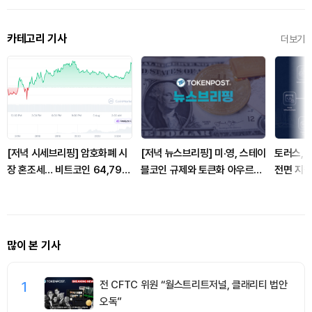
카테고리 기사
더보기
[저녁 시세브리핑] 암호화폐 시
[저녁 뉴스브리핑] 미·영, 스테이
토러스, 
장 혼조세… 비트코인 64,792
블코인 규제와 토큰화 아우르는
전면 지원
달러, 이더리움 1,911달러
디지털자산 감독 공조 확대 外
많이 본 기사
1
전 CFTC 위원 “월스트리트저널, 클래리티 법안
오독”