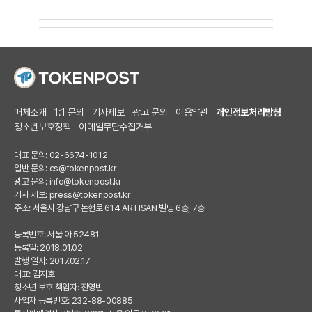
매체소개
1:1 문의
기사제보
광고 문의
이용약관
개인정보처리방침
청소년보호정책
이메일무단수집거부
대표 문의: 02-6674-1012
일반 문의:
cs@tokenpost.kr
광고 문의:
info@tokenpost.kr
기사 제보:
press@tokenpost.kr
주소: 서울시 강남구 논현로 614 ARTISAN 빌딩 6층, 7층
등록번호: 서울 아 52481
등록일: 2018.01.02
발행 일자: 2017.02.17
대표: 김지호
청소년 보호 책임자: 전영빈
사업자 등록번호: 232-88-00885