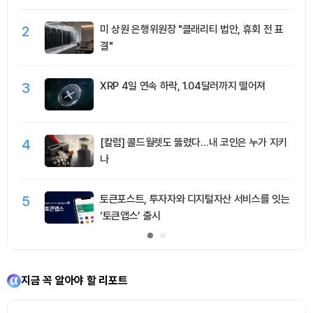
2
미 상원 은행위원장 "클래리티 법안, 휴회 전 표
결"
3
XRP 4일 연속 하락, 1.04달러까지 떨어져
4
[칼럼] 콜드월렛도 뚫렸다…내 코인은 누가 지키
나
5
토큰포스트, 투자자와 디지털자산 서비스를 잇는
‘토큰앱스’ 출시
지금 꼭 알아야 할 리포트