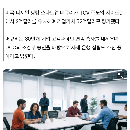
미국 디지털 뱅킹 스타트업 머큐리가 TCV 주도의 시리즈D
XRP (XRP)
₩
1,460
(-2.33%)
에서 2억달러를 유치하며 기업가치 52억달러로 평가됐다.
Solana (SOL)
₩
103,872
(-1.45%)
머큐리는 30만개 기업 고객과 4년 연속 흑자를 내세우며
TRON (TRX)
₩
465.6
(+0.25%)
OCC의 조건부 승인을 바탕으로 자체 은행 설립도 추진 중
이라고 밝혔다.
Hyperliquid (HYPE)
₩
79,250
(-0.98%)
Dogecoin (DOGE)
₩
98.68
(-0.75%)