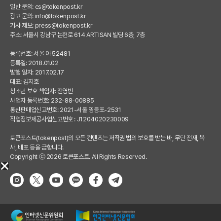
일반 문의:
cs@tokenpost.kr
광고 문의:
info@tokenpost.kr
기사 제보:
press@tokenpost.kr
주소: 서울시 강남구 논현로 614 ARTISAN 빌딩 6층, 7층
등록번호: 서울 아 52481
등록일: 2018.01.02
발행 일자: 2017.02.17
대표: 김지호
청소년 보호 책임자: 전영빈
사업자 등록번호: 232-88-00885
통신판매업신고번호: 2021-서울 영등포-2531
직업정보제공사업신고번호 : J1204020230009
토큰포스트(tokenpost)의 모든 컨텐츠는 저작권 법의 보호를 받는 바, 무단 전재, 복
사, 배포 등을 금합니다.
Copyright ⓒ 2026 토큰포스트. All Rights Reserved.