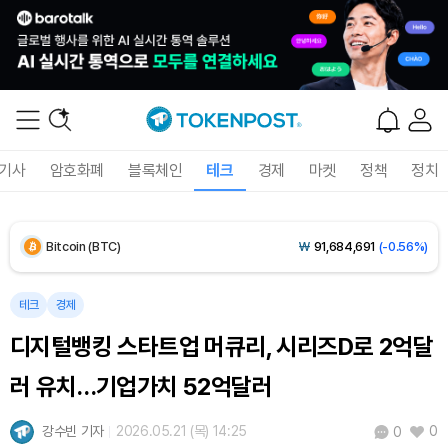
기사
암호화폐
블록체인
테크
경제
마켓
정책
정치
Bitcoin (BTC)
₩
91,684,691
(-0.56%)
Ethereum (ETH)
₩
2,710,406
(-0.32%)
테크
경제
디지털뱅킹 스타트업 머큐리, 시리즈D로 2억달
Tether USDt (USDT)
₩
1,424
(+0.02%)
러 유치…기업가치 52억달러
BNB (BNB)
₩
836,930
(-1.31%)
강수빈 기자
2026.05.21 (목) 14:25
0
0
USDC (USDC)
₩
1,425
(-0.01%)