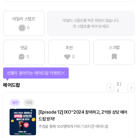
데일리 스탬프
데일리 스탬프를 찍은 회원이 없습니다.
첫 스탬프를 찍어 보세요!
0
스크랩
댓글
추천
0
0
선물이 쏟아지는 에어드랍 이벤트!
3
/
에어드랍
4
일반
마감
[Episode 12] IXO™2024 참여하고, 2억원 상당 에어
드랍 받자!
추첨을 통해 100명에게 커피 기프티콘 에어드랍