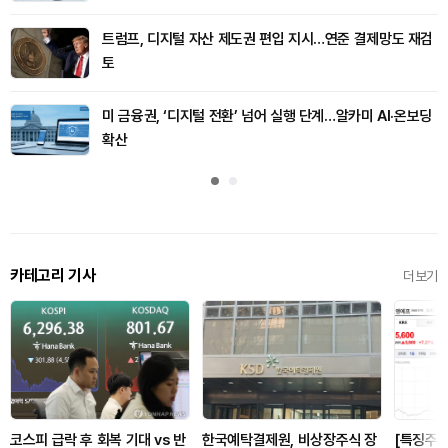
트럼프, 디지털 자산 제도권 편입 지시…연준 결제망도 재검
토
미 금융권, ‘디지털 전환’ 넘어 실행 단계…알카미 AI·온보딩
확산
카테고리 기사
더보기
코스피 급락 후 회복 기대 vs 반
한국예탁결제원, 비상장주식 장
[특징주]