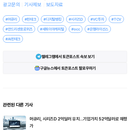
광고문의
기사제보
보도자료
#머큐리
#핀테크
#디지털뱅킹
#시리즈D
#VC투자
#TCV
#안드리센호로위츠
#세쿼이아캐피털
#occ
#은행라이선스
#AI핀테크
텔레그램에서 토큰포스트 속보 보기
구글뉴스에서 토큰포스트 팔로우하기
관련된 다른 기사
머큐리, 시리즈D 2억달러 유치…기업가치 52억달러로 재평
가