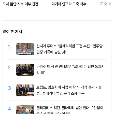
도체 불안 지속 여부 관건
외거래 인프라 구축 착수
도 더 주
기대에 
많이 본 기사
1
신시아 루미스 "클래리티법 표결 추진…민주당
입장 기록에 남길 것"
2
바라소 미 상원 원내총무 "클래리티 법안 통과시
킬 때"
3
트럼프, 암호화폐 사업 매각 시 거액 절세 가능
성...클래리티 법안 윤리 조항 주목
4
엘리자베스 워런, 클래리티 법안 반대…"산업이