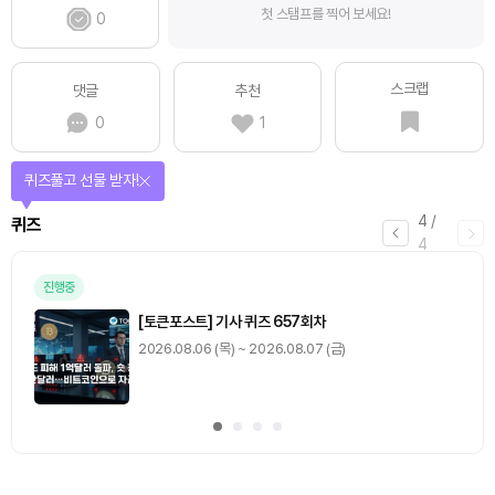
첫 스탬프를 찍어 보세요!
0
스크랩
댓글
추천
0
1
퀴즈풀고 선물 받자!
4
/
퀴즈
4
진행중
[토큰포스트] 기사 퀴즈 657회차
2026.08.06 (목) ~ 2026.08.07 (금)