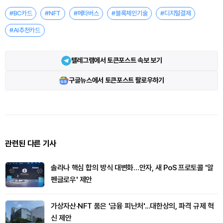
#BC카드
#NFT
#메타버스
#블록체인기술
#디지털결제
#AI추천카드
텔레그램에서 토큰포스트 속보 보기
구글뉴스에서 토큰포스트 팔로우하기
관련된 다른 기사
솔라나 핵심 합의 방식 대변화…안자, 새 PoS 프로토콜 '알
펜글로우' 제안
가상자산·NFT 품은 '금융 피난처'...대한상의, 파격 규제 혁
신 제안