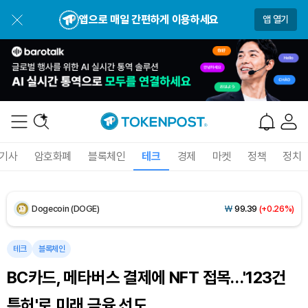
USDC (USDC)
₩
1,422
(-0.01%)
앱으로 매일 간편하게 이용하세요
앱 열기
XRP (XRP)
₩
1,494
(-1.49%)
Solana (SOL)
₩
105,251
(+0.21%)
TRON (TRX)
₩
465.0
(+0.03%)
Hyperliquid (HYPE)
₩
79,411
(-1.83%)
기사
암호화폐
블록체인
테크
경제
마켓
정책
정치
Dogecoin (DOGE)
₩
99.39
(+0.26%)
Bitcoin (BTC)
₩
92,212,835
(+1.11%)
테크
블록체인
BC카드, 메타버스 결제에 NFT 접목…'123건
특허'로 미래 금융 선도