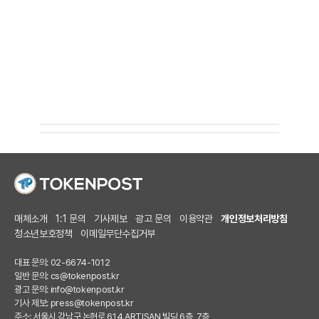
매체소개
1:1 문의
기사제보
광고 문의
이용약관
개인정보처리방침
청소년보호정책
이메일무단수집거부
대표 문의: 02-6674-1012
일반 문의:
cs@tokenpost.kr
광고 문의:
info@tokenpost.kr
기사 제보:
press@tokenpost.kr
주소: 서울시 강남구 논현로 614 ARTISAN 빌딩 6층, 7층