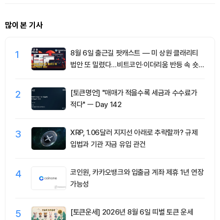
많이 본 기사
1
8월 6일 출근길 팟캐스트 — 미 상원 클래리티
법안 또 밀렸다…비트코인·이더리움 반등 속 숏
청산 2.35억달러
2
[토큰명언] "매매가 적을수록 세금과 수수료가
적다" ㅡ Day 142
3
XRP, 1.06달러 지지선 아래로 추락할까? 규제
입법과 기관 자금 유입 관건
4
코인원, 카카오뱅크와 입출금 계좌 제휴 1년 연장
가능성
5
[토큰운세] 2026년 8월 6일 띠별 토큰 운세