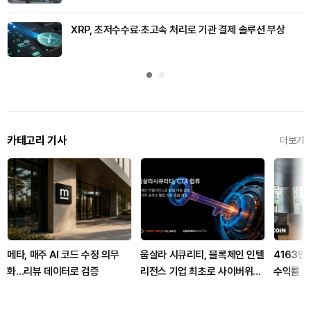
XRP, 초저수수료·초고속 처리로 기관 결제 솔루션 부상
카테고리 기사
더보기
메타, 매주 AI 코드 수정 의무
웁살라 시큐리티, 블록체인 인텔
4163만
화…리뷰 데이터로 검증
리전스 기업 최초로 사이버위협
수익률 6
연합 CTA 가입