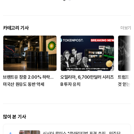
카테고리 기사
더보기
브렌트유 장중 2.00% 하락…
오밀리아, 6,700만달러 시리즈
트럼프 대
미국산 원유도 동반 약세
B 투자 유치
것 얻는다
많이 본 기사
신시아 루미스 "클래리티법 표결 추진…민주당