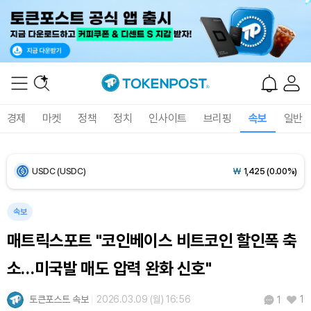
Ethereum (ETH)
₩
2,727,291
(+0.50%)
Tether USDt (USDT)
₩
1,424
(+0.04%)
BNB (BNB)
₩
841,308
(-0.35%)
경제
마켓
정책
정치
인사이트
브리핑
속보
일반
USDC (USDC)
₩
1,425
(0.00%)
XRP (XRP)
₩
1,473
(-1.32%)
Solana (SOL)
₩
104,801
(+0.31%)
속보
매트릭스포트 "코인베이스 비트코인 할인폭 축
TRON (TRX)
₩
465.6
(-0.06%)
소…미국발 매도 압력 완화 신호"
Hyperliquid (HYPE)
₩
80,991
(+2.41%)
토큰포스트 속보
2026.03.09 (월) 16:56
1
1
Dogecoin (DOGE)
₩
99.00
(+0.71%)