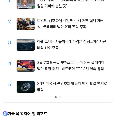
1
입장 기록에 남길 것"
2
트럼프, 암호화폐 사업 매각 시 거액 절세 가능
성...클래리티 법안 윤리 조항 주목
3
리플 고래는 사들이는데 가격은 잠잠…가상자산
바닥 신호 주목
4
8월 7일 퇴근길 팟캐스트 — 미 상원 클래리티
법안 표결 추진…비트코인 ETF 3일 연속 유입
5
XRP, 미국 상원 암호화폐 규제 법안 표결 연기로
급락
지금 꼭 알아야 할 리포트