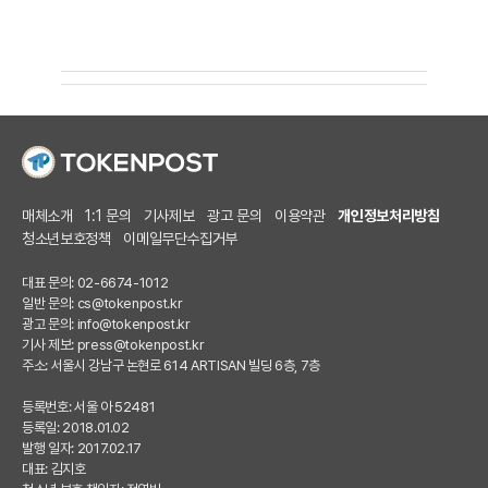
매체소개
1:1 문의
기사제보
광고 문의
이용약관
개인정보처리방침
청소년보호정책
이메일무단수집거부
대표 문의: 02-6674-1012
일반 문의:
cs@tokenpost.kr
광고 문의:
info@tokenpost.kr
기사 제보:
press@tokenpost.kr
주소: 서울시 강남구 논현로 614 ARTISAN 빌딩 6층, 7층
등록번호: 서울 아 52481
등록일: 2018.01.02
발행 일자: 2017.02.17
대표: 김지호