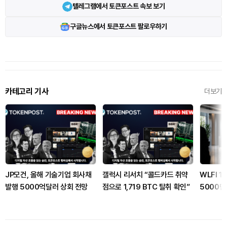
텔레그램에서 토큰포스트 속보 보기
구글뉴스에서 토큰포스트 팔로우하기
카테고리 기사
더보기
JP모건, 올해 기술기업 회사채
갤럭시 리서치 “콜드카드 취약
WLFI 
발행 5000억달러 상회 전망
점으로 1,719 BTC 탈취 확인”
5000만