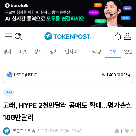
Bitcoin (BTC)
₩
91,386,857
(+0.97%)
Ethereum (ETH)
₩
2,694,990
(+0.63%)
Tether USDt (USDT)
₩
1,407
(+0.03%)
경제
마켓
정책
정치
인사이트
브리핑
속보
일반
BNB (BNB)
₩
831,725
(-0.36%)
USDC (USDC)
₩
1,408
(0.00%)
XRP (XRP)
₩
1,445
(-1.02%)
속보
Solana (SOL)
₩
103,774
(+1.51%)
고래, HYPE 2천만달러 공매도 확대…평가손실
188만달러
TRON (TRX)
₩
461.3
(+0.29%)
토큰포스트 속보
2026.05.21 (목) 16:49
2
1
Hyperliquid (HYPE)
₩
76,205
(-2.81%)