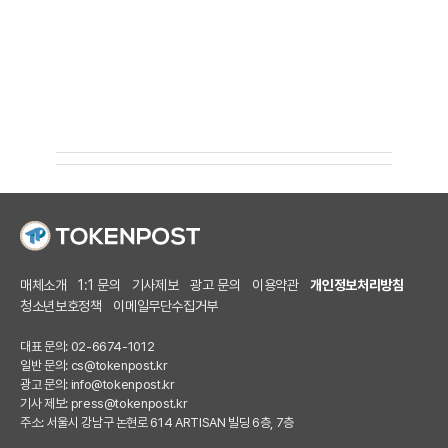
매체소개
1:1 문의
기사제보
광고 문의
이용약관
개인정보처리방침
청소년보호정책
이메일무단수집거부
대표 문의: 02-6674-1012
일반 문의:
cs@tokenpost.kr
광고 문의:
info@tokenpost.kr
기사 제보:
press@tokenpost.kr
주소: 서울시 강남구 논현로 614 ARTISAN 빌딩 6층, 7층