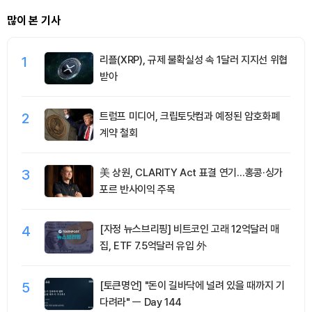
많이 본 기사
1
리플(XRP), 규제 불확실성 속 1달러 지지선 위협
받아
2
트럼프 미디어, 크립토닷컴과 예정된 암호화폐
계약 철회
3
美 상원, CLARITY Act 표결 연기…홍콩·싱가
포르 반사이익 주목
4
[자정 뉴스브리핑] 비트코인 고래 12억달러 매
집, ETF 7.5억달러 유입 外
5
[토큰명언] "돈이 길바닥에 널려 있을 때까지 기
다려라" ㅡ Day 144